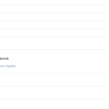
ення:
ння служби