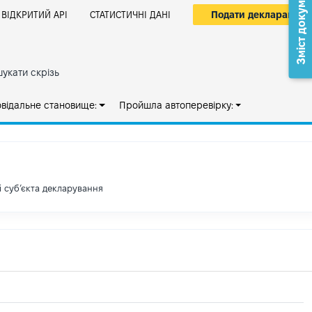
Зміст документа
Подати декларацію
ВІДКРИТИЙ АРІ
СТАТИСТИЧНІ ДАНІ
укати скрізь
овідальне становище:
Пройшла автоперевірку:
і субʼєкта декларування