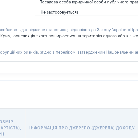
Посадова особа юридичної особи публічного пра
[Не застосовується]
 особливо відповідальне становище, відповідно до Закону України «Про
 Крим, юрисдикція якого поширюється на територію одного або кількох
я
орупційних ризиків, згідно з переліком, затвердженим Національним аг
ОЗМІР
ВАРТІСТЬ),
ІНФОРМАЦІЯ ПРО ДЖЕРЕЛО (ДЖЕРЕЛА) ДОХОДУ
РН