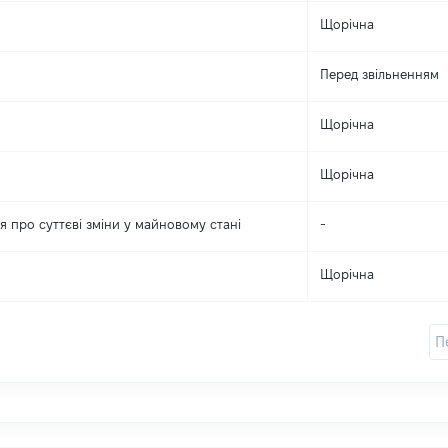
Щорічна
Перед звільненням
Щорічна
Щорічна
 про суттєві зміни y майновому стані
-
Щорічна
П