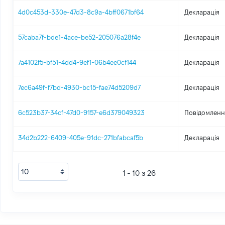
4d0c453d-330e-47d3-8c9a-4bff0671bf64
Декларація
57caba7f-bde1-4ace-be52-205076a28f4e
Декларація
7a4102f5-bf51-4dd4-9ef1-06b4ee0cf144
Декларація
7ec6a49f-f7bd-4930-bc15-fae74d5209d7
Декларація
6c523b37-34cf-47d0-9157-e6d379049323
Повідомлення
34d2b222-6409-405e-91dc-271bfabcaf5b
Декларація
1 - 10 з 26