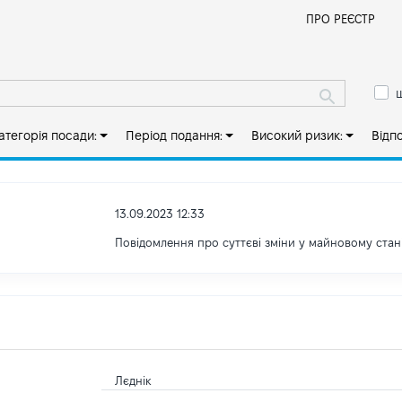
Й
ПРО РЕЄСТР
ш
атегорія посади:
Період подання:
Високий ризик:
Відп
13.09.2023 12:33
Повідомлення про суттєві зміни у майновому стан
Лєднік