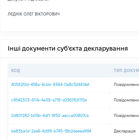
ЛЄДНІК ОЛЕГ ВІКТОРОВИЧ
Інші документи суб'єкта декларування
КОД
ТИП ДОКУ
40532f0d-458a-4cbb-9364-0a8c524414ef
Повідомлення
c9542303-617e-4a39-a718-d295782f7f2e
Повідомлення
2d801282-b05b-4df1-9f53-aecca00807ce
Повідомлення
be83ba1d-2aa6-4d99-b745-18b2deeea994
Декларація