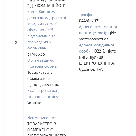
"ГДТ-КОМПАНЬЙОН"
Код в Єдиному
Телефон:
державному реєстрі
0445152921
юридичних осіб,
Адреса електронної
Пр
фізичних осіб –
пошти (e-mail):
[Не
ГР
підприємців та
застосовується]
Ім
громадських
2
Адреса юридичної
По
формувань:
особи:
02217, місто
на
31748333
КИЇВ, вулиця
ВА
Організаційно-
ЕЛЕКТРОТЕХНІЧНА,
правова форма:
будинок 4-А
Товариство з
обмеженою
відповідальністю
Країна реєстрації
головного офісу:
Україна
Найменування:
ТОВАРИСТВО З
ОБМЕЖЕНОЮ