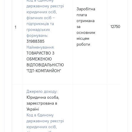
Код в Єдиному
державному реєстрі
Заробітна
юридичних осіб,
плата
фізичних осіб –
отримана
підприємців та
за
127500
1
громадських
основним
формувань:
місцем
31988385
роботи
Найменування:
ТОВАРИСТВО З
ОБМЕЖЕНОЮ
ВІДПОВІДАЛЬНІСТЮ
"ГДТ-КОМПАНЙОН"
Джерело доходу:
Юридична особа,
зареєстрована в
Україні
Код в Єдиному
державному реєстрі
юридичних осіб,