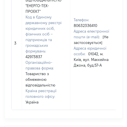
ВІДПОВІДАЛЬНІСТЮ
"ЕНЕРГО-ТЕХ-
ПРОЕКТ"
Код в Єдиному
Телефон:
державному реєстрі
80632336410
юридичних осіб,
Пр
Адреса електронної
фізичних осіб –
ГР
пошти (e-mail):
[Не
підприємців та
Ім
застосовується]
3
громадських
По
Адреса юридичної
формувань:
на
особи:
01042, м.
42973837
ВА
Київ, вул. Маккейна
Організаційно-
Джона, буд.57-А
правова форма:
Товариство з
обмеженою
відповідальністю
Країна реєстрації
головного офісу:
Україна