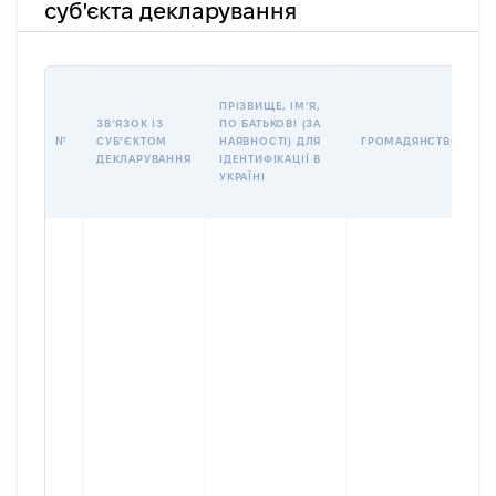
суб'єкта декларування
П
ПРІЗВИЩЕ, ІМʼЯ,
Б
ЗВʼЯЗОК ІЗ
ПО БАТЬКОВІ (ЗА
І
№
СУБʼЄКТОМ
НАЯВНОСТІ) ДЛЯ
ГРОМАДЯНСТВО
М
ДЕКЛАРУВАННЯ
ІДЕНТИФІКАЦІЇ В
УКРАЇНІ