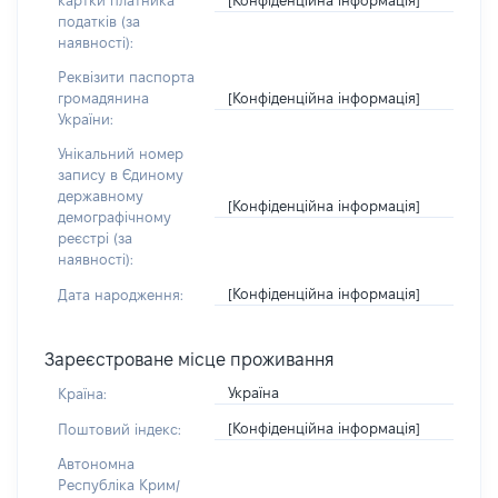
картки платника
податків (за
наявності):
Реквізити паспорта
[Конфіденційна інформація]
громадянина
України:
Унікальний номер
запису в Єдиному
державному
[Конфіденційна інформація]
демографічному
реєстрі (за
наявності):
[Конфіденційна інформація]
Дата народження:
Зареєстроване місце проживання
Україна
Країна:
[Конфіденційна інформація]
Поштовий індекс:
Автономна
Республіка Крим/