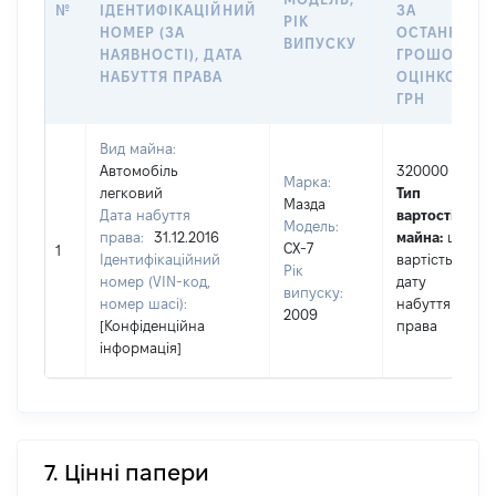
№
ІДЕНТИФІКАЦІЙНИЙ
ЗА
РІК
НОМЕР (ЗА
ОСТАННЬО
ВИПУСКУ
НАЯВНОСТІ), ДАТА
ГРОШОВОЮ
НАБУТТЯ ПРАВА
ОЦІНКОЮ,
ГРН
Вид майна:
Автомобіль
320000
Марка:
легковий
Тип
Мазда
Дата набуття
вартості
Модель:
права:
31.12.2016
майна:
це
СХ-7
1
Ідентифікаційний
вартість на
Рік
номер (VIN-код,
дату
випуску:
номер шасі):
набуття
2009
[Конфіденційна
права
інформація]
7. Цінні папери