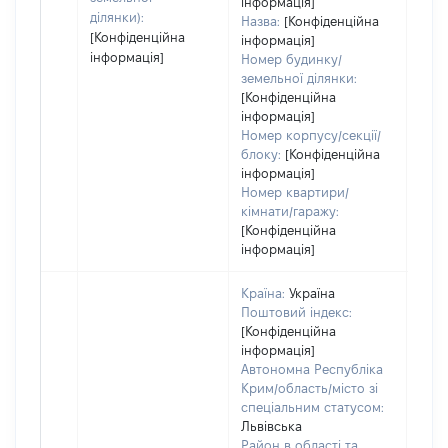
інформація]
ділянки):
Назва:
[Конфіденційна
[Конфіденційна
інформація]
інформація]
Номер будинку/
земельної ділянки:
[Конфіденційна
інформація]
Номер корпусу/секції/
блоку:
[Конфіденційна
інформація]
Номер квартири/
кімнати/гаражу:
[Конфіденційна
інформація]
Країна:
Україна
Поштовий індекс:
[Конфіденційна
інформація]
Автономна Республіка
Крим/область/місто зі
спеціальним статусом:
Львівська
Район в області та