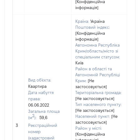
[Конфіденційна
інформація]
Країна:
Україна
Поштовий індекс:
[Конфіденційна
інформація]
Автономна Республіка
Крим/область/місто зі
спеціальним статусом:
Київ
Район в області та
Автономній Республіці
Вид об'єкта:
Крим:
[Не
Квартира
застосовується]
Дата набуття
Територіальна громада:
[Не застосовується]
права:
Тип населеного пункту:
06.06.2022
[Не застосовується]
Загальна площа
2
Населений пункт:
[Не
(м
):
59,6
[Не
застосовується]
3
Реєстраційний
заст
Район у місті:
номер
[Конфіденційна
(кадастровий