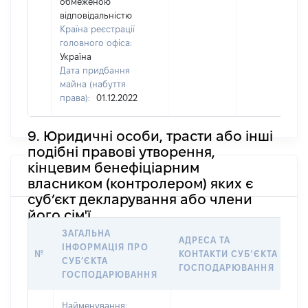
обмеженою
відповідальністю
Країна реєстрації
головного офіса:
Україна
Дата придбання
майна (набуття
права):
01.12.2022
9. Юридичні особи, трасти або інші
подібні правові утворення,
кінцевим бенефіціарним
власником (контролером) яких є
суб’єкт декларування або члени
його сім'ї
ЗАГАЛЬНА
І
АДРЕСА ТА
ІНФОРМАЦІЯ ПРО
Щ
№
КОНТАКТИ СУБʼЄКТА
СУБʼЄКТА
Я
ГОСПОДАРЮВАННЯ
ГОСПОДАРЮВАННЯ
О
Найменування: