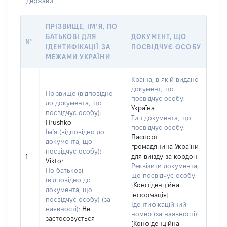
держави
ПРІЗВИЩЕ, ІМ’Я, ПО
БАТЬКОВІ ДЛЯ
ДОКУМЕНТ, ЩО
№
ІДЕНТИФІКАЦІЇ ЗА
ПОСВІДЧУЄ ОСОБУ
МЕЖАМИ УКРАЇНИ
Країна, в якій видано
документ, що
Прізвище (відповідно
посвідчує особу:
до документа, що
Україна
посвідчує особу):
Тип документа, що
Hrushko
посвідчує особу:
Ім’я (відповідно до
Паспорт
документа, що
громадянина України
посвідчує особу):
1
для виїзду за кордон
Viktor
Реквізити документа,
По батькові
що посвідчує особу:
(відповідно до
[Конфіденційна
документа, що
інформація]
посвідчує особу) (за
Ідентифікаційний
наявності):
Не
номер (за наявності):
застосовується
[Конфіденційна