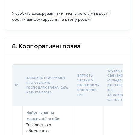
У суб'єкта декларування чи членів його сім'ї відсутні
об'єкти для декларування в цьому розділі.
8. Корпоративні права
ЧАСТКА У
ВАРТІСТЬ
СТАТУТНОМУ
ЗАГАЛЬНА ІНФОРМАЦІЯ
ЧАСТКИ У
(СКЛАДЕНОМУ)
ПРО СУБʼЄКТА
№
ГРОШОВОМУ
КАПІТАЛІ (%
ГОСПОДАРЮВАННЯ, ДАТА
ВИРАЖЕННІ,
ВІД
НАБУТТЯ ПРАВА
ГРН
ЗАГАЛЬНОГО
КАПІТАЛУ)
Найменування
юридичної особи:
Товариство з
обмеженою