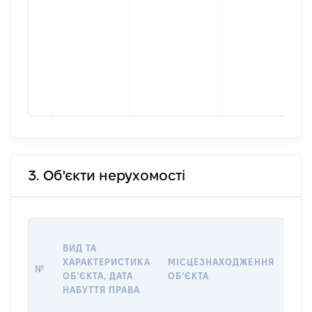
3. Об'єкти нерухомості
ВАР
ВИД ТА
ДАТ
ХАРАКТЕРИСТИКА
МІСЦЕЗНАХОДЖЕННЯ
ПРА
№
ОБʼЄКТА, ДАТА
ОБʼЄКТА
ОС
НАБУТТЯ ПРАВА
ГР
ОЦІ