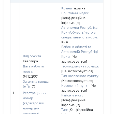
Країна:
Україна
Поштовий індекс:
[Конфіденційна
інформація]
Автономна Республіка
Крим/область/місто зі
спеціальним статусом:
Київ
Район в області та
Автономній Республіці
Вид об'єкта:
Крим:
[Не
Квартира
застосовується]
Дата набуття
Територіальна громада:
[Не застосовується]
права:
Тип населеного пункту:
04.12.2001
[Не застосовується]
Загальна площа
2
Населений пункт:
[Не
(м
):
72
застосовується]
[Не 
1
Реєстраційний
Район у місті:
номер
[Конфіденційна
(кадастровий
інформація]
номер для
Тип:
[Конфіденційна
земельної