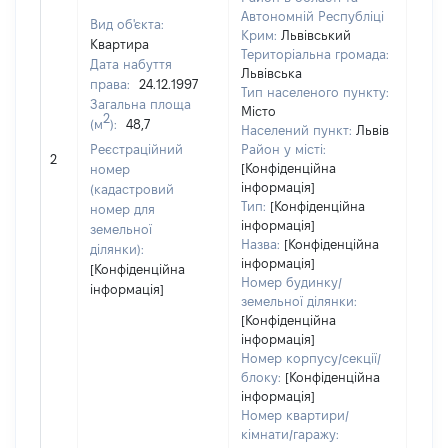
Автономній Республіці
Вид об'єкта:
Крим:
Львівський
Квартира
Територіальна громада:
Дата набуття
Львівська
права:
24.12.1997
Тип населеного пункту:
Загальна площа
Місто
2
(м
):
48,7
Населений пункт:
Львів
[Не
Реєстраційний
Район у місті:
2
заст
[Конфіденційна
номер
інформація]
(кадастровий
Тип:
[Конфіденційна
номер для
інформація]
земельної
Назва:
[Конфіденційна
ділянки):
інформація]
[Конфіденційна
Номер будинку/
інформація]
земельної ділянки:
[Конфіденційна
інформація]
Номер корпусу/секції/
блоку:
[Конфіденційна
інформація]
Номер квартири/
кімнати/гаражу: