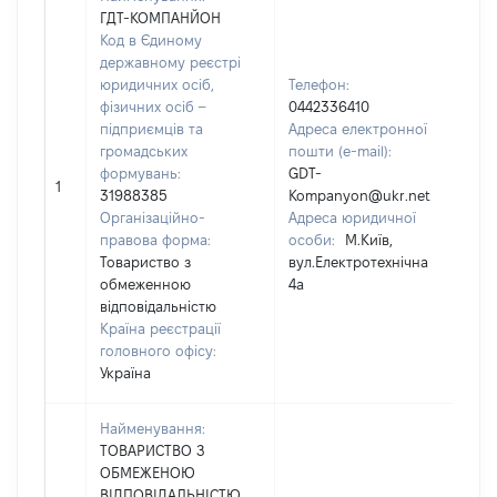
ГДТ-КОМПАНЙОН
Код в Єдиному
державному реєстрі
юридичних осіб,
Телефон:
фізичних осіб –
0442336410
підприємців та
Адреса електронної
Пр
громадських
пошти (e-mail):
ГР
формувань:
GDT-
Ім
1
31988385
Kompanyon@ukr.net
По
Організаційно-
Адреса юридичної
на
правова форма:
особи:
М.Київ,
ВА
Товариство з
вул.Електротехнічна
обмеженною
4а
відповідальністю
Країна реєстрації
головного офісу:
Україна
Найменування:
ТОВАРИСТВО З
ОБМЕЖЕНОЮ
ВІДПОВІДАЛЬНІСТЮ