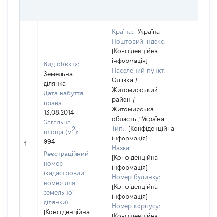
ГРО
ОЦІ
Країна:
Україна
Поштовий індекс:
[Конфіденційна
інформація]
Вид об'єкта:
Населений пункт:
Земельна
Оліївка /
ділянка
Житомирський
Дата набуття
район /
права:
Житомирська
13.08.2014
область / Україна
Загальна
Тип:
[Конфіденційна
2
площа (м
):
інформація]
994
[Не ві
1
Назва:
Реєстраційний
[Конфіденційна
номер
інформація]
(кадастровий
Номер будинку:
номер для
[Конфіденційна
земельної
інформація]
ділянки):
Номер корпусу:
[Конфіденційна
[Конфіденційна