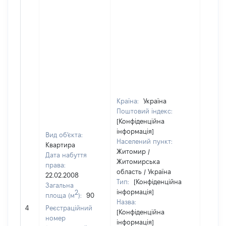
Країна:
Україна
Поштовий індекс:
[Конфіденційна
інформація]
Вид об'єкта:
Населений пункт:
Квартира
Житомир /
Дата набуття
Житомирська
права:
область / Україна
22.02.2008
Тип:
[Конфіденційна
Загальна
інформація]
2
площа (м
):
90
Назва:
[Не ві
4
Реєстраційний
[Конфіденційна
номер
інформація]