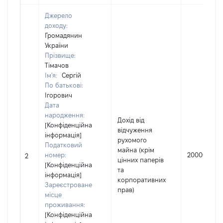
Джерело
доходу:
Громадянин
України
Прізвище:
Тімачов
Ім'я:
Сергій
По батькові:
Ігорович
Дата
народження:
Дохід від
[Конфіденційна
відчуження
інформація]
рухомого
Податковий
майна (крім
номер:
200000
2
цінних паперів
[Конфіденційна
та
інформація]
корпоративних
Зареєстроване
прав)
місце
проживання:
[Конфіденційна