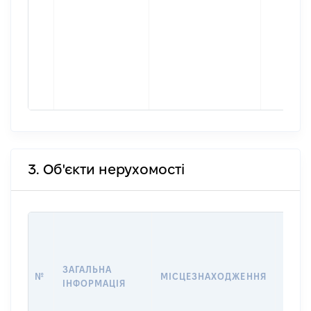
3. Об'єкти нерухомості
ВАРТ
ДАТУ
НАБУ
ЗАГАЛЬНА
ПРАВ
№
МІСЦЕЗНАХОДЖЕННЯ
ІНФОРМАЦІЯ
ЗА
ОСТ