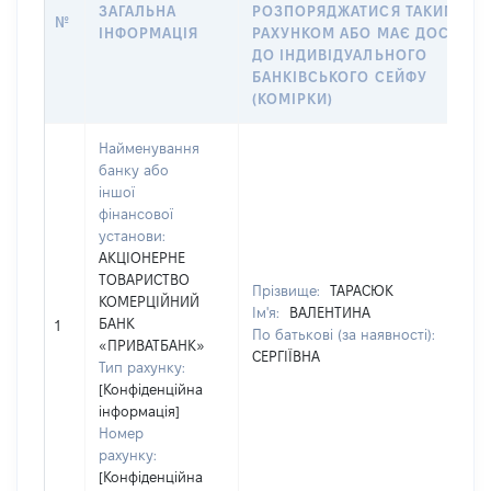
ЗАГАЛЬНА
РОЗПОРЯДЖАТИСЯ ТАКИМ
№
ІНФОРМАЦІЯ
РАХУНКОМ АБО МАЄ ДОСТУП
ДО ІНДИВІДУАЛЬНОГО
БАНКІВСЬКОГО СЕЙФУ
(КОМІРКИ)
Найменування
банку або
іншої
фінансової
установи:
АКЦІОНЕРНЕ
ТОВАРИСТВО
Прізвище:
ТАРАСЮК
КОМЕРЦІЙНИЙ
Ім'я:
ВАЛЕНТИНА
БАНК
1
По батькові (за наявності):
«ПРИВАТБАНК»
СЕРГІЇВНА
Тип рахунку:
[Конфіденційна
інформація]
Номер
рахунку:
[Конфіденційна