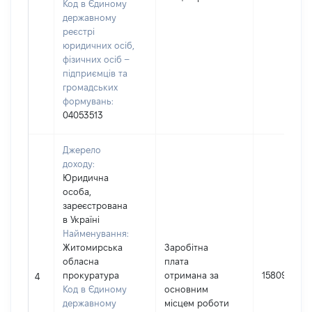
Код в Єдиному
державному
реєстрі
юридичних осіб,
фізичних осіб –
підприємців та
громадських
формувань:
04053513
Джерело
доходу:
Юридична
особа,
зареєстрована
в Україні
Найменування:
Житомирська
Заробітна
обласна
плата
прокуратура
отримана за
158097
4
Код в Єдиному
основним
державному
місцем роботи