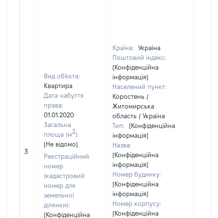
Країна:
Україна
Поштовий індекс:
[Конфіденційна
Вид об'єкта:
інформація]
Квартира
Населений пункт:
Дата набуття
Коростень /
права:
Житомирська
01.01.2020
область / Україна
Загальна
Тип:
[Конфіденційна
2
площа (м
):
інформація]
[Не відомо]
Назва:
[Не ві
3
[Конфіденційна
Реєстраційний
інформація]
номер
Номер будинку:
(кадастровий
[Конфіденційна
номер для
інформація]
земельної
Номер корпусу:
ділянки):
[Конфіденційна
[Конфіденційна