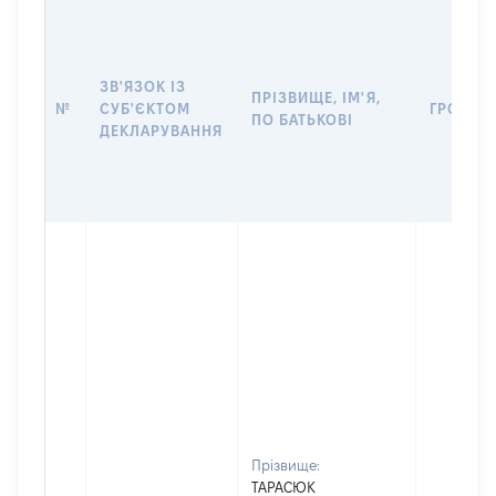
ЗВ'ЯЗОК ІЗ
ПРІЗВИЩЕ, ІМ'Я,
№
СУБ'ЄКТОМ
ГРОМАД
ПО БАТЬКОВІ
ДЕКЛАРУВАННЯ
Прізвище:
ТАРАСЮК