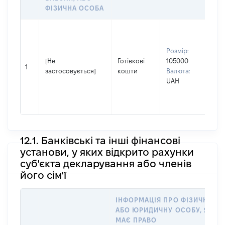
ФІЗИЧНА ОСОБА
Вла
чол
Розмір:
Прі
[Не
Готівкові
105000
ТА
1
застосовується]
кошти
Валюта:
Ім'
UAH
По 
ная
ВО
12.1. Банківські та інші фінансові
установи, у яких відкрито рахунки
суб'єкта декларування або членів
його сім'ї
ІНФОРМАЦІЯ ПРО ФІЗИЧНУ
АБО ЮРИДИЧНУ ОСОБУ, ЯКА
МАЄ ПРАВО