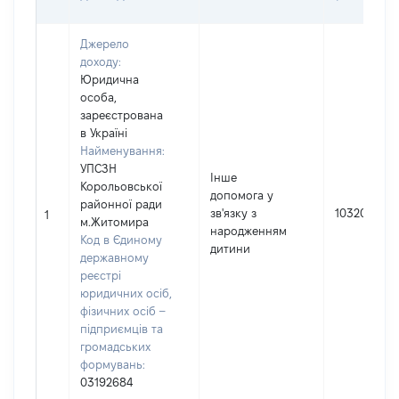
Джерело
доходу:
Юридична
особа,
зареєстрована
в Україні
Найменування:
УПСЗН
Інше
Корольовської
допомога у
районної ради
зв'язку з
10320
1
м.Житомира
народженням
Код в Єдиному
дитини
державному
реєстрі
юридичних осіб,
фізичних осіб –
підприємців та
громадських
формувань:
03192684