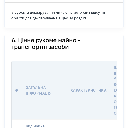
У суб'єкта декларування чи членів його сім'ї відсутні
об'єкти для декларування в цьому розділі.
6. Цінне рухоме майно -
транспортні засоби
ВАРТІС
ДАТУ 
У ВЛАС
ВОЛОД
ЗАГАЛЬНА
№
ХАРАКТЕРИСТИКА
КОРИС
ІНФОРМАЦІЯ
АБО З
ОСТА
ГРОШ
ОЦІНК
Вид майна: