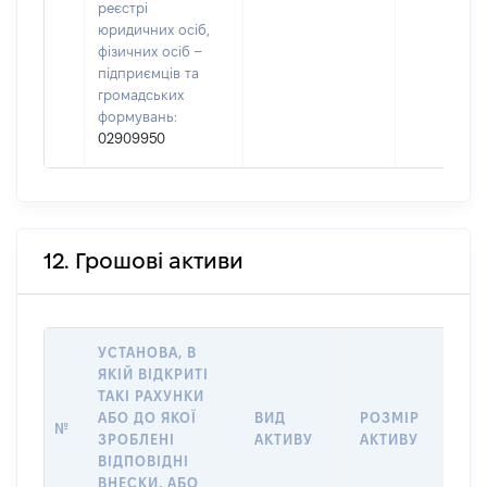
реєстрі
юридичних осіб,
фізичних осіб –
підприємців та
громадських
формувань:
02909950
12. Грошові активи
УСТАНОВА, В
ЯКІЙ ВІДКРИТІ
ТАКІ РАХУНКИ
ІН
АБО ДО ЯКОЇ
ВИД
РОЗМІР
№
ЩО
ЗРОБЛЕНІ
АКТИВУ
АКТИВУ
ОБ
ВІДПОВІДНІ
ВНЕСКИ, АБО