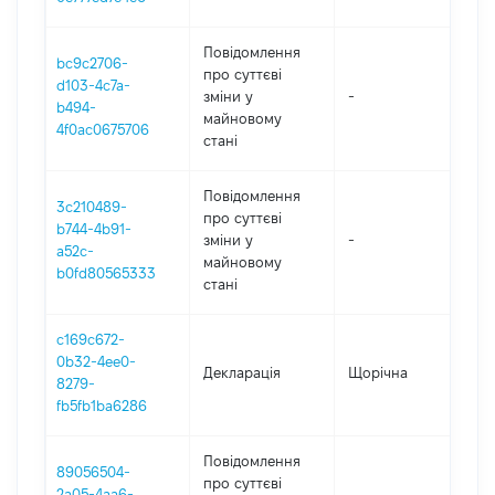
Повідомлення
bc9c2706-
про суттєві
d103-4c7a-
зміни y
-
202
b494-
майновому
4f0ac0675706
стані
Повідомлення
3c210489-
про суттєві
b744-4b91-
зміни y
-
202
a52c-
майновому
b0fd80565333
стані
c169c672-
0b32-4ee0-
Декларація
Щорічна
202
8279-
fb5fb1ba6286
Повідомлення
89056504-
про суттєві
2a05-4aa6-