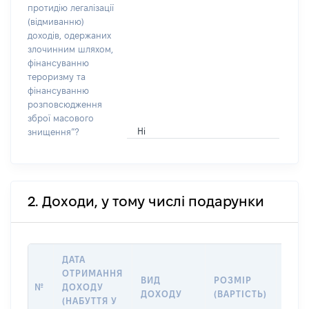
протидію легалізації
(відмиванню)
доходів, одержаних
злочинним шляхом,
фінансуванню
тероризму та
фінансуванню
розповсюдження
зброї масового
Ні
знищення”?
2. Доходи, у тому числі подарунки
ДАТА
ОТРИМАННЯ
ВИД
РОЗМІР
ІНФ
№
ДОХОДУ
ДОХОДУ
(ВАРТІСТЬ)
ДЖЕ
(НАБУТТЯ У