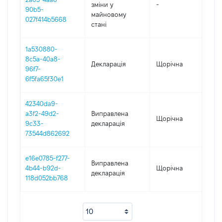
зміни y
-
202
90b5-
майновому
027f414b5668
стані
1a530880-
8c5a-40a8-
Декларація
Щорічна
202
96f7-
6f5fa65f30e1
42340da9-
a3f2-49d2-
Виправлена
Щорічна
202
9c33-
декларація
73544d862692
e16e0785-f277-
Виправлена
4b44-b92d-
Щорічна
202
декларація
118d052bb768