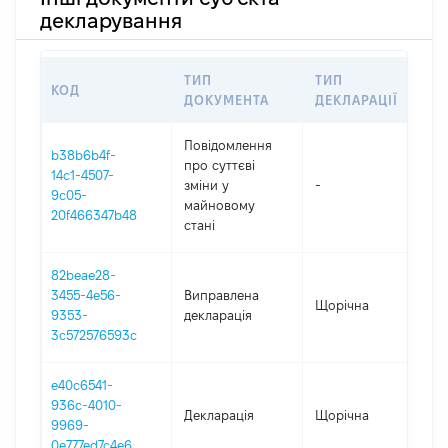
декларування
ТИП
ТИП
КОД
ПЕ
ДОКУМЕНТА
ДЕКЛАРАЦІЇ
Повідомлення
b38b6b4f-
про суттєві
14c1-4507-
зміни y
-
202
9c05-
майновому
20f466347b48
стані
82beae28-
3455-4e56-
Виправлена
Щорічна
202
9353-
декларація
3c572576593c
e40c6541-
936c-4010-
Декларація
Щорічна
202
9969-
0e777ed7c4e6