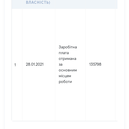
ВЛАСНІСТЬ)
Джер
Юрид
особа
зареє
Украї
Найм
Заробітна
Окру
плата
адмін
отримана
суд м
28.01.2021
за
135798
1
Код 
основним
держ
місцем
реєст
роботи
юриди
фізич
підпр
гром
форм
3441