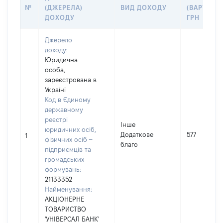
№
(ДЖЕРЕЛА)
ВИД ДОХОДУ
(ВАРТІСТЬ
ДОХОДУ
ГРН
Джерело
доходу:
Юридична
особа,
зареєстрована в
Україні
Код в Єдиному
державному
реєстрі
Інше
юридичних осіб,
Додаткове
577
1
фізичних осіб –
благо
підприємців та
громадських
формувань:
21133352
Найменування:
АКЦІОНЕРНЕ
ТОВАРИСТВО
'УНІВЕРСАЛ БАНК'