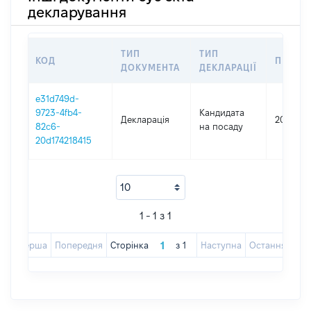
декларування
ТИП
ТИП
КОД
ПЕРІО
ДОКУМЕНТА
ДЕКЛАРАЦІЇ
e31d749d-
9723-4fb4-
Кандидата
Декларація
2023
82c6-
на посаду
20d174218415
1 - 1 з 1
Перша
Попередня
Сторінка
з
1
Наступна
Остання