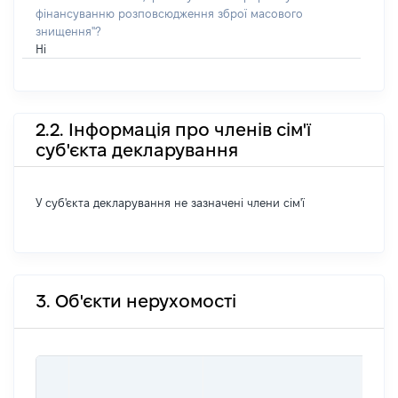
фінансуванню розповсюдження зброї масового
знищення"?
Ні
2.2. Інформація про членів сім'ї
суб'єкта декларування
У суб'єкта декларування не зазначені члени сім'ї
3. Об'єкти нерухомості
ВАР
ДАТ