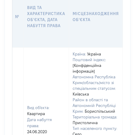
НАБ
ВИД ТА
ПРА
ХАРАКТЕРИСТИКА
МІСЦЕЗНАХОДЖЕННЯ
№
ЗА
ОБʼЄКТА, ДАТА
ОБʼЄКТА
ОС
НАБУТТЯ ПРАВА
ГР
ОЦІ
ГРН
Країна:
Україна
Поштовий індекс:
[Конфіденційна
інформація]
Автономна Республіка
Крим/область/місто зі
спеціальним статусом:
Київська
Район в області та
Автономній Республіці
Вид об'єкта:
Крим:
Бориспільський
Квартира
Територіальна громада:
Дата набуття
Пристолична
права:
Тип населеного пункту:
100
24.06.2020
Село