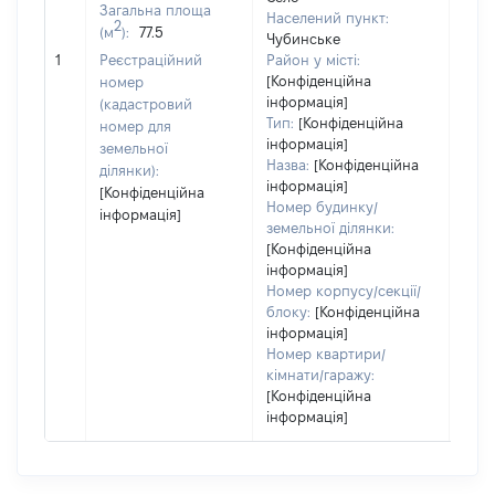
Тип
Загальна площа
Населений пункт:
варт
2
(м
):
77.5
Чубинське
обʼє
1
Реєстраційний
Район у місті:
варт
[Конфіденційна
номер
дату
інформація]
(кадастровий
набу
Тип:
[Конфіденційна
номер для
пра
інформація]
земельної
Назва:
[Конфіденційна
ділянки):
інформація]
[Конфіденційна
Номер будинку/
інформація]
земельної ділянки:
[Конфіденційна
інформація]
Номер корпусу/секції/
блоку:
[Конфіденційна
інформація]
Номер квартири/
кімнати/гаражу:
[Конфіденційна
інформація]