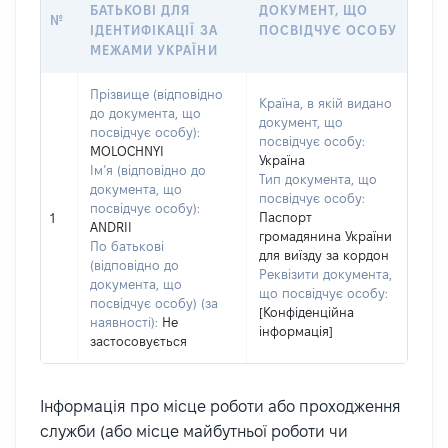
БАТЬКОВІ ДЛЯ
ДОКУМЕНТ, ЩО
№
ІДЕНТИФІКАЦІЇ ЗА
ПОСВІДЧУЄ ОСОБУ
МЕЖАМИ УКРАЇНИ
Прізвище (відповідно
Країна, в якій видано
до документа, що
документ, що
посвідчує особу):
посвідчує особу:
MOLOCHNYI
Україна
Ім’я (відповідно до
Тип документа, що
документа, що
посвідчує особу:
посвідчує особу):
Паспорт
1
ANDRII
громадянина України
По батькові
для виїзду за кордон
(відповідно до
Реквізити документа,
документа, що
що посвідчує особу:
посвідчує особу) (за
[Конфіденційна
наявності):
Не
інформація]
застосовується
Інформація про місце роботи або проходження
служби (або місце майбутньої роботи чи