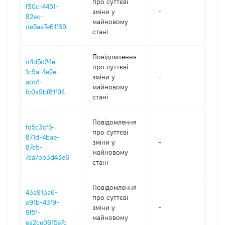
про суттєві
f30c-4451-
зміни y
-
202
82ec-
майновому
de5aa7e61f69
стані
Повідомлення
d4d5d24e-
про суттєві
1c9a-4e2e-
зміни y
-
202
abb1-
майновому
fc0a9bf81f94
стані
Повідомлення
fd5c3cf5-
про суттєві
871d-4bae-
зміни y
-
202
87e5-
майновому
7aa7bb3d43e6
стані
Повідомлення
43a913a6-
про суттєві
e91b-43f9-
зміни y
-
202
9f5f-
майновому
ea2ce0615e7c