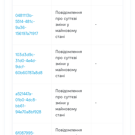
Повідомлення
0481113b-
про суттєві
5514-481c-
зміни y
-
202
9a36-
майновому
156197a71917
стані
Повідомлення
103d3d9c-
про суттєві
31d0-4e4d-
зміни y
-
202
9dcf-
майновому
60b60787a8d8
стані
Повідомлення
a521447a-
про суттєві
01b0-4dc8-
зміни y
-
202
bb61-
майновому
94e70a8bf928
стані
Повідомлення
6f087995-