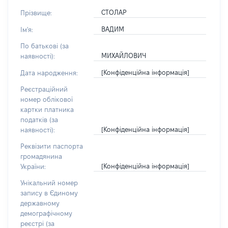
СТОЛАР
Прізвище:
ВАДИМ
Ім'я:
По батькові (за
МИХАЙЛОВИЧ
наявності):
[Конфіденційна інформація]
Дата народження:
Реєстраційний
номер облікової
картки платника
податків (за
[Конфіденційна інформація]
наявності):
Реквізити паспорта
громадянина
[Конфіденційна інформація]
України:
Унікальний номер
запису в Єдиному
державному
демографічному
реєстрі (за