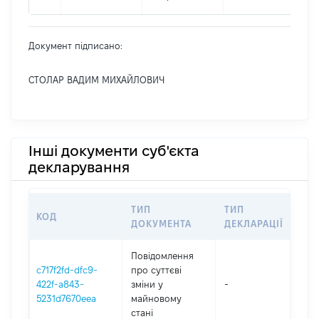
Документ підписано:
СТОЛАР ВАДИМ МИХАЙЛОВИЧ
Інші документи суб'єкта
декларування
ТИП
ТИП
КОД
ПЕ
ДОКУМЕНТА
ДЕКЛАРАЦІЇ
Повідомлення
c717f2fd-dfc9-
про суттєві
422f-a843-
зміни y
-
202
5231d7670eea
майновому
стані