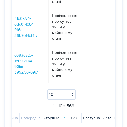
стані
Повідомлення
fdb07774-
про суттєві
6dc6-4684-
зміни y
-
202
916c-
майновому
88b9e14bf417
стані
Повідомлення
c083d62e-
про суттєві
1b69-407e-
зміни y
-
202
905c-
майновому
395a7a0709b1
стані
1 - 10 з 369
Перша
Попередня
Сторінка
з
37
Наступна
Остання