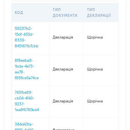
ТИП
ТИП
КОД
ПЕР
ДОКУМЕНТА
ДЕКЛАРАЦІЇ
5922f7b2-
15df-435d-
Декларація
Щорічна
202
8339-
8451611b7cbb
8f8eeba9-
1bda-4e73-
Декларація
Щорічна
202
aa78-
f859ce5a74ce
743fba69-
cb04-4f40-
Декларація
Щорічна
202
9237-
1ea8f6785bd4
384d43fa-