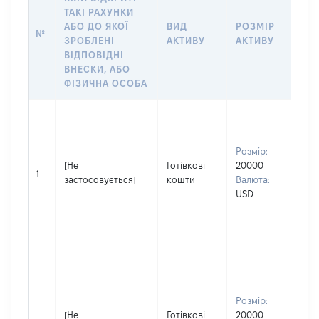
ТАКІ РАХУНКИ
ІН
АБО ДО ЯКОЇ
ВИД
РОЗМІР
Щ
№
ЗРОБЛЕНІ
АКТИВУ
АКТИВУ
ПР
ВІДПОВІДНІ
ОБ
ВНЕСКИ, АБО
ФІЗИЧНА ОСОБА
Вла
чол
Прі
Розмір:
Ящ
[Не
Готівкові
20000
Ім'
1
застосовується]
кошти
Валюта:
По 
USD
(за
ная
Дм
Вла
чол
Прі
Розмір:
Ящ
[Не
Готівкові
20000