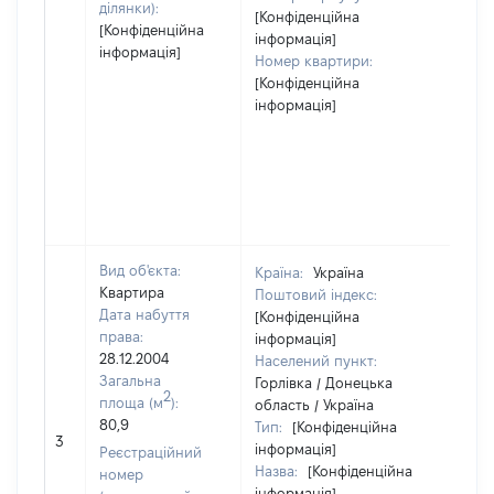
ділянки):
[Конфіденційна
[Конфіденційна
інформація]
інформація]
Номер квартири:
[Конфіденційна
інформація]
Вид об'єкта:
Країна:
Україна
Квартира
Поштовий індекс:
Дата набуття
[Конфіденційна
права:
інформація]
28.12.2004
Населений пункт:
Загальна
Горлівка / Донецька
2
площа (м
):
область / Україна
80,9
Тип:
[Конфіденційна
[Не 
3
інформація]
Реєстраційний
Назва:
[Конфіденційна
номер
інформація]