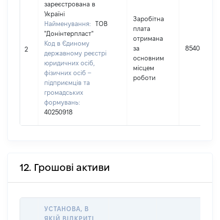
зареєстрована в
Україні
Заробітна
Найменування:
ТОВ
плата
"Донінтерпласт"
отримана
Код в Єдиному
за
85405
2
державному реєстрі
основним
юридичних осіб,
місцем
фізичних осіб –
роботи
підприємців та
громадських
формувань:
40250918
12. Грошові активи
УСТАНОВА, В
ЯКІЙ ВІДКРИТІ