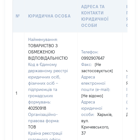
АДРЕСА ТА
ІНФО
КОНТАКТИ
ПРО О
№
ЮРИДИЧНА ОСОБА
ЮРИДИЧНОЇ
ЯКОЇ
ОСОБИ
СТОС
Найменування:
ТОВАРИСТВО З
ОБМЕЖЕНОЮ
Телефон:
ВІДПОВІДАЛЬНІСТЮ
0992907647
Код в Єдиному
Факс:
[Не
державному реєстрі
застосовується]
чолові
юридичних осіб,
Адреса
Прізви
фізичних осіб –
електронної
Ященк
підприємців та
пошти (e-mail):
Ім'я:
С
1
громадських
[Не відомо]
По бат
формувань:
Адреса
(за
40250918
юридичної
наявнос
Організаційно-
особи:
Харьків,
Дмитр
правова форма:
вул.
ТОВ
Кричевського,
Країна реєстрації
37
головного офісу: