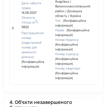
Андріївка /
Дата набуття
Великоновосілківський
права:
район / Донецька
14.08.2007
область / Україна
Загальна
Тип:
[Конфіденційна
2
площа (м
):
інформація]
9820
[Не 
5
Назва:
[Конфіденційна
Реєстраційний
інформація]
номер
Номер будинку:
(кадастровий
[Конфіденційна
номер для
інформація]
земельної
Номер корпусу:
ділянки):
[Конфіденційна
[Конфіденційна
інформація]
інформація]
Номер квартири:
[Конфіденційна
інформація]
4. Об'єкти незавершеного