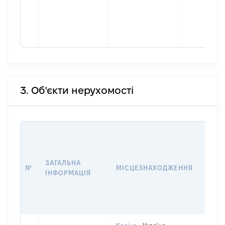
3. Об'єкти нерухомості
ВАР
ДАТ
НАБ
ЗАГАЛЬНА
ПРА
№
МІСЦЕЗНАХОДЖЕННЯ
ІНФОРМАЦІЯ
ЗА
ОС
ГР
ОЦ