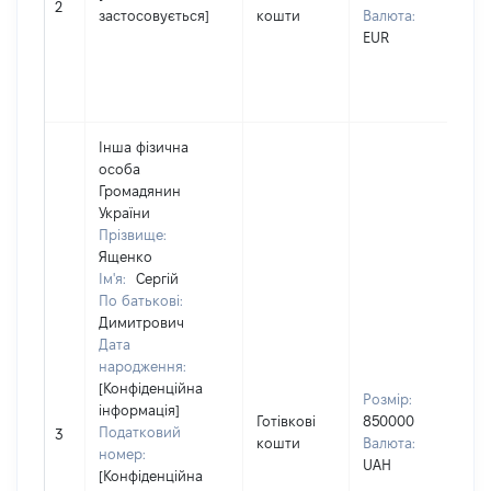
Ім'
2
застосовується]
кошти
Валюта:
По 
EUR
(за
ная
Дм
Інша фізична
особа
Громадянин
України
Прізвище:
Ященко
Ім'я:
Сергій
По батькові:
Димитрович
Дата
Вла
народження:
чол
[Конфіденційна
Прі
Розмір:
інформація]
Ящ
Готівкові
850000
Податковий
Ім'
3
кошти
Валюта:
номер:
По 
UAH
[Конфіденційна
(за