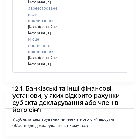
інформація]
ная
Зареєстроване
Дм
місце
проживання:
[Конфіденційна
інформація]
Місце
фактичного
проживання:
[Конфіденційна
інформація]
12.1. Банківські та інші фінансові
установи, у яких відкрито рахунки
суб'єкта декларування або членів
його сім'ї
У суб'єкта декларування чи членів його сім'ї відсутні
об'єкти для декларування в цьому розділі.