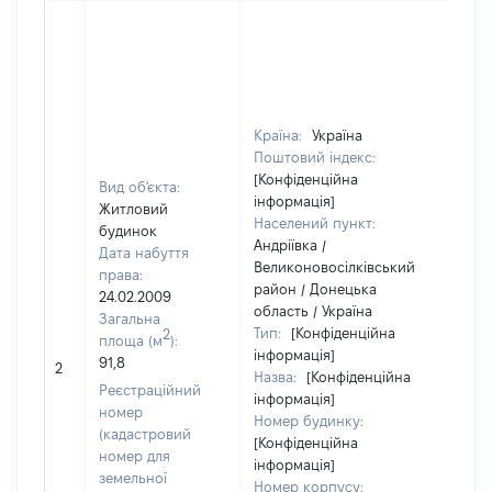
Країна:
Україна
Поштовий індекс:
[Конфіденційна
Вид об'єкта:
інформація]
Житловий
Населений пункт:
будинок
Андріївка /
Дата набуття
Великоновосілківський
права:
район / Донецька
24.02.2009
область / Україна
Загальна
Тип:
[Конфіденційна
2
площа (м
):
інформація]
91,8
[Не 
2
Назва:
[Конфіденційна
Реєстраційний
інформація]
номер
Номер будинку:
(кадастровий
[Конфіденційна
номер для
інформація]
земельної
Номер корпусу: