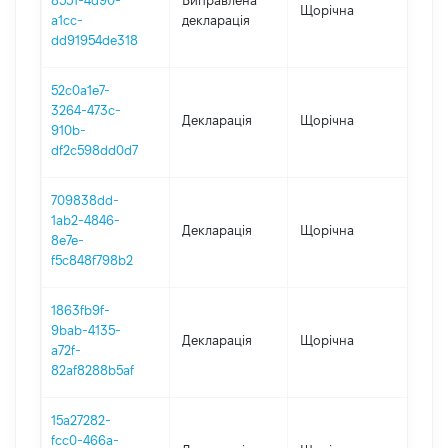
8551-4d90-
Виправлена
Щорічна
2021
a1cc-
декларація
dd91954de318
52c0a1e7-
3264-473c-
Декларація
Щорічна
202
910b-
df2c598dd0d7
709838dd-
1ab2-4846-
Декларація
Щорічна
2021
8e7e-
f5c848f798b2
1863fb9f-
9bab-4135-
Декларація
Щорічна
202
a72f-
82af8288b5af
15a27282-
fcc0-466a-