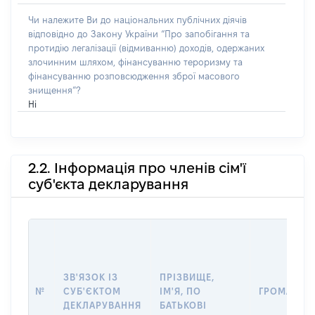
Чи належите Ви до національних публічних діячів
відповідно до Закону України “Про запобігання та
протидію легалізації (відмиванню) доходів, одержаних
злочинним шляхом, фінансуванню тероризму та
фінансуванню розповсюдження зброї масового
знищення”?
Ні
2.2. Інформація про членів сім'ї
суб'єкта декларування
ЗВ'ЯЗОК ІЗ
ПРІЗВИЩЕ,
№
СУБ'ЄКТОМ
ІМ'Я, ПО
ГРОМАДЯН
ДЕКЛАРУВАННЯ
БАТЬКОВІ