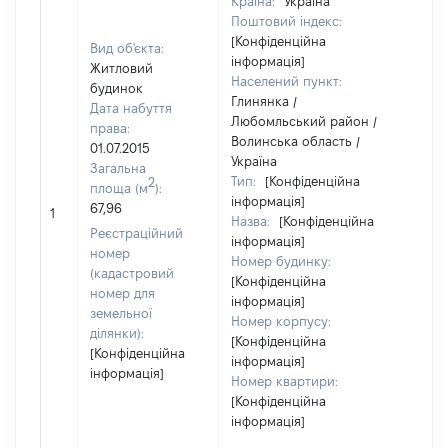
Країна:
Україна
Поштовий індекс:
[Конфіденційна
Вид об'єкта:
інформація]
Житловий
Населений пункт:
будинок
Глинянка /
Дата набуття
Любомльський район /
права:
Волинська область /
01.07.2015
Україна
Загальна
Тип:
[Конфіденційна
2
площа (м
):
інформація]
67,96
230
1
Назва:
[Конфіденційна
Реєстраційний
інформація]
номер
Номер будинку:
(кадастровий
[Конфіденційна
номер для
інформація]
земельної
Номер корпусу:
ділянки):
[Конфіденційна
[Конфіденційна
інформація]
інформація]
Номер квартири:
[Конфіденційна
інформація]