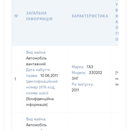
У ВЛАС
ВОЛОД
ЗАГАЛЬНА
№
ХАРАКТЕРИСТИКА
КОРИС
ІНФОРМАЦІЯ
АБО З
ОСТА
ГРОШ
ОЦІНК
Вид майна:
Автомобіль
вантажний
Марка:
ГАЗ
Дата набуття
Модель:
330202
[Член сі
права:
10.06.2011
ЗНГ
надав
1
Ідентифікаційний
Рік випуску:
інформа
номер (VIN-код,
2011
номер шасі):
[Конфіденційна
інформація]
Вид майна:
Автомобіль