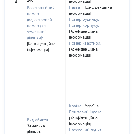
240
інформація]
[Не 
4
Назва:
[Конфіденційна
Реєстраційний
інформація]
номер
Номер будинку:
-
(кадастровий
Номер корпусу:
номер для
[Конфіденційна
земельної
інформація]
ділянки):
Номер квартири:
[Конфіденційна
[Конфіденційна
інформація]
інформація]
Країна:
Україна
Поштовий індекс:
[Конфіденційна
Вид об'єкта:
інформація]
Земельна
Населений пункт:
ділянка