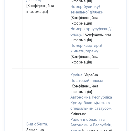
інформація]
[Конфіденційна
Номер будинку/
інформація]
земельної ділянки:
[Конфіденційна
інформація]
Номер корпусу/секції/
блоку:
[Конфіденційна
інформація]
Номер квартири/
кімнати/гаражу:
[Конфіденційна
інформація]
Країна:
Україна
Поштовий індекс:
[Конфіденційна
інформація]
Автономна Республіка
Крим/область/місто зі
спеціальним статусом:
Київська
Район в області та
Вид об'єкта:
Автономній Республіці
Земельна
Крим:
Білоцерківський