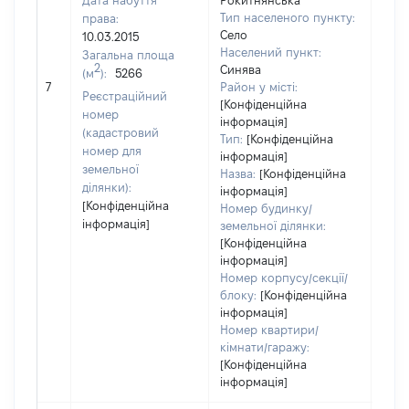
Дата набуття
Рокитнянська
Тип населеного пункту:
права:
Село
10.03.2015
Населений пункт:
Загальна площа
[Член
2
Синява
(м
):
5266
не н
7
Район у місті:
Реєстраційний
інфо
[Конфіденційна
номер
інформація]
(кадастровий
Тип:
[Конфіденційна
номер для
інформація]
земельної
Назва:
[Конфіденційна
ділянки):
інформація]
[Конфіденційна
Номер будинку/
інформація]
земельної ділянки:
[Конфіденційна
інформація]
Номер корпусу/секції/
блоку:
[Конфіденційна
інформація]
Номер квартири/
кімнати/гаражу:
[Конфіденційна
інформація]