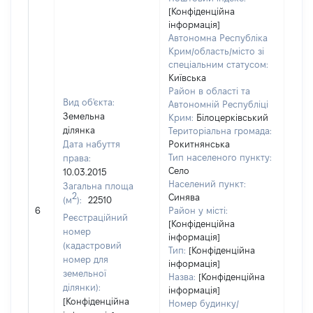
[Конфіденційна
інформація]
Автономна Республіка
Крим/область/місто зі
спеціальним статусом:
Київська
Район в області та
Вид об'єкта:
Автономній Республіці
Земельна
Крим:
Білоцерківський
ділянка
Територіальна громада:
Дата набуття
Рокитнянська
Тип населеного пункту:
права:
Село
10.03.2015
Населений пункт:
Загальна площа
[Член
2
Синява
(м
):
22510
не н
6
Район у місті:
Реєстраційний
інфо
[Конфіденційна
номер
інформація]
(кадастровий
Тип:
[Конфіденційна
номер для
інформація]
земельної
Назва:
[Конфіденційна
ділянки):
інформація]
[Конфіденційна
Номер будинку/