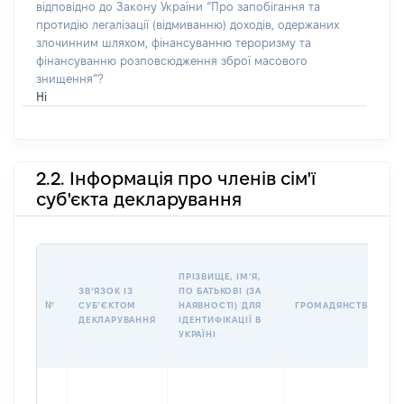
відповідно до Закону України “Про запобігання та
протидію легалізації (відмиванню) доходів, одержаних
злочинним шляхом, фінансуванню тероризму та
фінансуванню розповсюдження зброї масового
знищення”?
Ні
2.2. Інформація про членів сім'ї
суб'єкта декларування
ПРІЗВИЩЕ, ІМʼЯ,
ЗВʼЯЗОК ІЗ
ПО БАТЬКОВІ (ЗА
№
СУБʼЄКТОМ
НАЯВНОСТІ) ДЛЯ
ГРОМАДЯНСТВО
ДЕКЛАРУВАННЯ
ІДЕНТИФІКАЦІЇ В
УКРАЇНІ