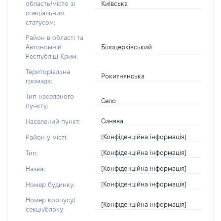
Київська
область/місто зі
спеціальним
статусом:
Район в області та
Білоцерківський
Автономній
Республіці Крим:
Територіальна
Рокитнянська
громада:
Тип населеного
Село
пункту:
Синява
Населений пункт:
[Конфіденційна інформація]
Район у місті:
[Конфіденційна інформація]
Тип:
[Конфіденційна інформація]
Назва:
[Конфіденційна інформація]
Номер будинку:
Номер корпусу/
[Конфіденційна інформація]
секції/блоку: