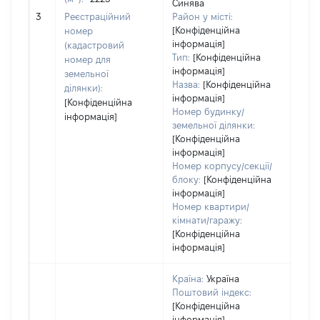
Синява
[Не 
3
Реєстраційний
Район у місті:
[Конфіденційна
номер
інформація]
(кадастровий
Тип:
[Конфіденційна
номер для
інформація]
земельної
Назва:
[Конфіденційна
ділянки):
інформація]
[Конфіденційна
Номер будинку/
інформація]
земельної ділянки:
[Конфіденційна
інформація]
Номер корпусу/секції/
блоку:
[Конфіденційна
інформація]
Номер квартири/
кімнати/гаражу:
[Конфіденційна
інформація]
Країна:
Україна
Поштовий індекс:
[Конфіденційна
інформація]