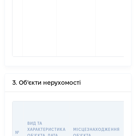
3. Об'єкти нерухомості
ВАР
ДАТ
НАБ
ВИД ТА
ПРА
ХАРАКТЕРИСТИКА
МІСЦЕЗНАХОДЖЕННЯ
№
ЗА
ОБʼЄКТА, ДАТА
ОБʼЄКТА