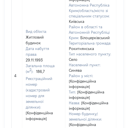
Автономна Республіка
Крим/область/місто зі
спеціальним статусом:
Київська
Район в області та
Вид об'єкта:
Автономній Республіці
Житловий
Крим:
Білоцерківський
будинок
Територіальна громада:
Дата набуття
Рокитнянська
Тип населеного пункту:
права:
Село
29.11.1993
Населений пункт:
Загальна площа
2
Синява
(м
):
186,7
[Не 
4
Район у місті:
Реєстраційний
[Конфіденційна
номер
інформація]
(кадастровий
Тип:
[Конфіденційна
номер для
інформація]
земельної
Назва:
[Конфіденційна
ділянки):
інформація]
[Конфіденційна
Номер будинку/
інформація]
земельної ділянки:
[Конфіденційна