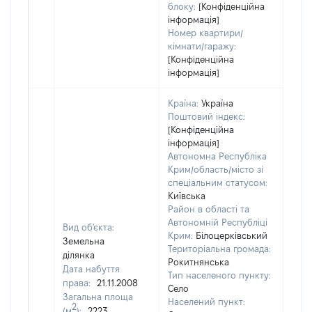
блоку:
[Конфіденційна
інформація]
Номер квартири/
кімнати/гаражу:
[Конфіденційна
інформація]
Країна:
Україна
Поштовий індекс:
[Конфіденційна
інформація]
Автономна Республіка
Крим/область/місто зі
спеціальним статусом:
Київська
Район в області та
Автономній Республіці
Вид об'єкта:
Крим:
Білоцерківський
Земельна
Територіальна громада:
ділянка
Рокитнянська
Дата набуття
Тип населеного пункту:
права:
21.11.2008
Село
Загальна площа
Населений пункт:
2
(м
):
2223