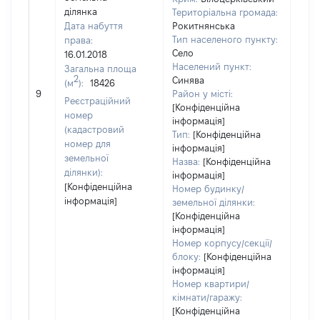
ділянка
Територіальна громада:
Дата набуття
Рокитнянська
Тип населеного пункту:
права:
Село
16.01.2018
Населений пункт:
Загальна площа
[Член
2
Синява
(м
):
18426
не н
9
Район у місті:
Реєстраційний
інфо
[Конфіденційна
номер
інформація]
(кадастровий
Тип:
[Конфіденційна
номер для
інформація]
земельної
Назва:
[Конфіденційна
ділянки):
інформація]
[Конфіденційна
Номер будинку/
інформація]
земельної ділянки:
[Конфіденційна
інформація]
Номер корпусу/секції/
блоку:
[Конфіденційна
інформація]
Номер квартири/
кімнати/гаражу:
[Конфіденційна