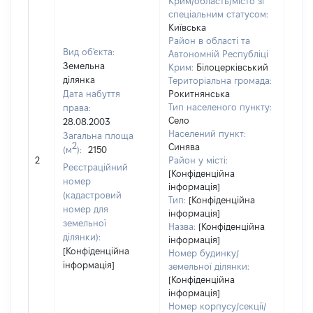
Крим/область/місто зі
спеціальним статусом:
Київська
Район в області та
Вид об'єкта:
Автономній Республіці
Земельна
Крим:
Білоцерківський
ділянка
Територіальна громада:
Дата набуття
Рокитнянська
Тип населеного пункту:
права:
Село
28.08.2003
Населений пункт:
Загальна площа
2
Синява
(м
):
2150
[Не 
2
Район у місті:
Реєстраційний
[Конфіденційна
номер
інформація]
(кадастровий
Тип:
[Конфіденційна
номер для
інформація]
земельної
Назва:
[Конфіденційна
ділянки):
інформація]
[Конфіденційна
Номер будинку/
інформація]
земельної ділянки:
[Конфіденційна
інформація]
Номер корпусу/секції/