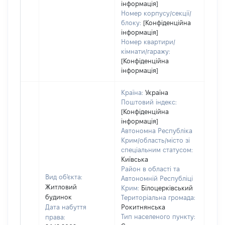
інформація]
Номер корпусу/секції/
блоку:
[Конфіденційна
інформація]
Номер квартири/
кімнати/гаражу:
[Конфіденційна
інформація]
Країна:
Україна
Поштовий індекс:
[Конфіденційна
інформація]
Автономна Республіка
Крим/область/місто зі
спеціальним статусом:
Київська
Район в області та
Вид об'єкта:
Автономній Республіці
Житловий
Крим:
Білоцерківський
будинок
Територіальна громада:
Дата набуття
Рокитнянська
Тип населеного пункту:
права:
1268