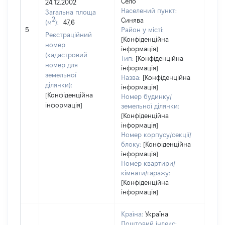
Село
24.12.2002
Тип
Населений пункт:
Загальна площа
варт
2
Синява
(м
):
47,6
обʼє
5
Район у місті:
варт
Реєстраційний
[Конфіденційна
дату
номер
інформація]
набу
(кадастровий
Тип:
[Конфіденційна
пра
номер для
інформація]
земельної
Назва:
[Конфіденційна
ділянки):
інформація]
[Конфіденційна
Номер будинку/
інформація]
земельної ділянки:
[Конфіденційна
інформація]
Номер корпусу/секції/
блоку:
[Конфіденційна
інформація]
Номер квартири/
кімнати/гаражу:
[Конфіденційна
інформація]
Країна:
Україна
Поштовий індекс: