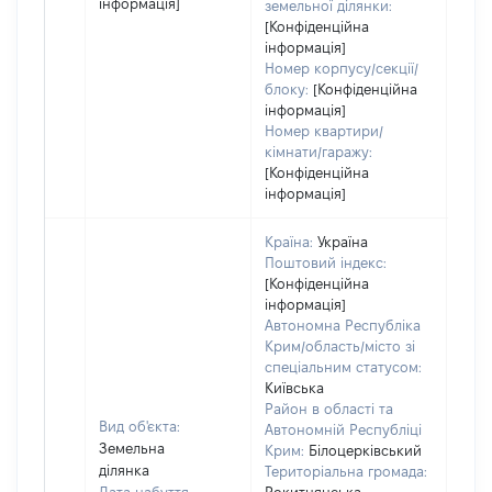
інформація]
земельної ділянки:
[Конфіденційна
інформація]
Номер корпусу/секції/
блоку:
[Конфіденційна
інформація]
Номер квартири/
кімнати/гаражу:
[Конфіденційна
інформація]
Країна:
Україна
Поштовий індекс:
[Конфіденційна
інформація]
Автономна Республіка
Крим/область/місто зі
спеціальним статусом:
Київська
Район в області та
Вид об'єкта:
Автономній Республіці
Земельна
Крим:
Білоцерківський
ділянка
Територіальна громада: