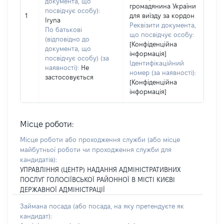
документа, що
громадянина України
посвідчує особу):
1
для виїзду за кордон
Iryna
Реквізити документа,
По батькові
що посвідчує особу:
(відповідно до
[Конфіденційна
документа, що
інформація]
посвідчує особу) (за
Ідентифікаційний
наявності):
Не
номер (за наявності):
застосовується
[Конфіденційна
інформація]
Місце роботи:
Місце роботи або проходження служби
(або місце
майбутньої роботи чи проходження служби для
кандидатів)
:
УПРАВЛІННЯ (ЦЕНТР) НАДАННЯ АДМІНІСТРАТИВНИХ
ПОСЛУГ ГОЛОСІЇВСЬКОЇ РАЙОННОЇ В МІСТІ КИЄВІ
ДЕРЖАВНОЇ АДМІНІСТРАЦІЇ
Займана посада
(або посада, на яку претендуєте як
кандидат)
: