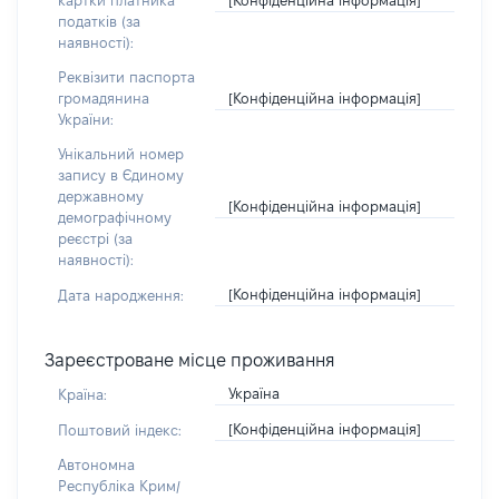
картки платника
податків (за
наявності):
Реквізити паспорта
[Конфіденційна інформація]
громадянина
України:
Унікальний номер
запису в Єдиному
державному
[Конфіденційна інформація]
демографічному
реєстрі (за
наявності):
[Конфіденційна інформація]
Дата народження:
Зареєстроване місце проживання
Україна
Країна:
[Конфіденційна інформація]
Поштовий індекс:
Автономна
Республіка Крим/