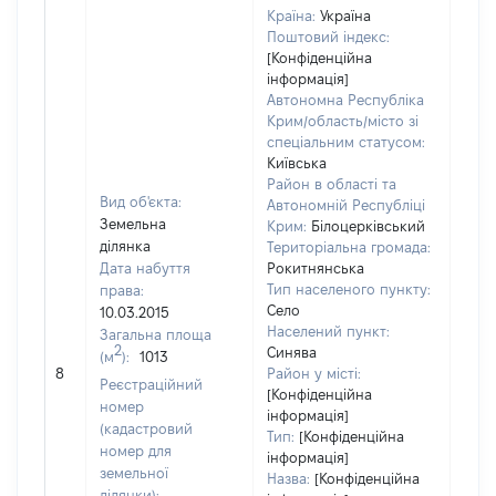
Країна:
Україна
Поштовий індекс:
[Конфіденційна
інформація]
Автономна Республіка
Крим/область/місто зі
спеціальним статусом:
Київська
Район в області та
Вид об'єкта:
Автономній Республіці
Земельна
Крим:
Білоцерківський
ділянка
Територіальна громада:
Дата набуття
Рокитнянська
Тип населеного пункту:
права:
Село
10.03.2015
Населений пункт:
Загальна площа
[Член
2
Синява
(м
):
1013
не н
8
Район у місті:
Реєстраційний
інфо
[Конфіденційна
номер
інформація]
(кадастровий
Тип:
[Конфіденційна
номер для
інформація]
земельної
Назва:
[Конфіденційна
ділянки):