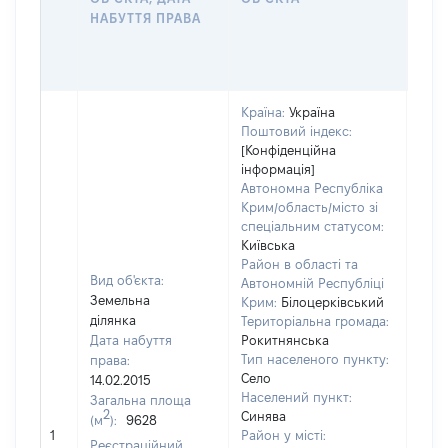
ОС
НАБУТТЯ ПРАВА
ГР
ОЦІ
ГРН
Країна:
Україна
Поштовий індекс:
[Конфіденційна
інформація]
Автономна Республіка
Крим/область/місто зі
спеціальним статусом:
Київська
Район в області та
Вид об'єкта:
Автономній Республіці
Земельна
Крим:
Білоцерківський
ділянка
Територіальна громада:
Дата набуття
Рокитнянська
Тип населеного пункту:
права:
Село
14.02.2015
Населений пункт:
Загальна площа
2
Синява
(м
):
9628
[Не 
1
Район у місті:
Реєстраційний