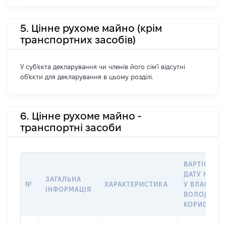
5. Цінне рухоме майно (крім
транспортних засобів)
У суб'єкта декларування чи членів його сім'ї відсутні
об'єкти для декларування в цьому розділі.
6. Цінне рухоме майно -
транспортні засоби
ВАРТІСТЬ Н
ДАТУ НАБУ
ЗАГАЛЬНА
№
ХАРАКТЕРИСТИКА
У ВЛАСНІСТ
ІНФОРМАЦІЯ
ВОЛОДІННЯ
КОРИСТУВ