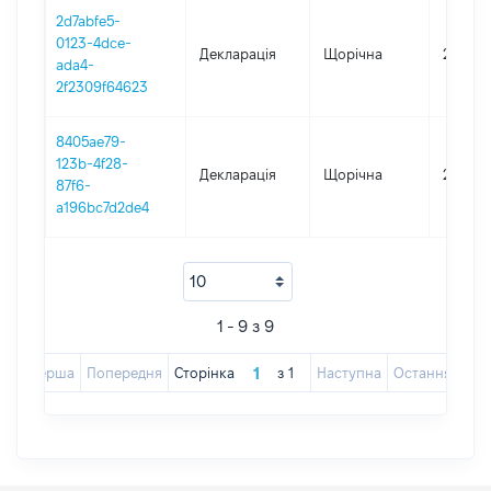
2d7abfe5-
0123-4dce-
Декларація
Щорічна
2018
ada4-
2f2309f64623
8405ae79-
123b-4f28-
Декларація
Щорічна
2016
87f6-
a196bc7d2de4
1 - 9 з 9
Перша
Попередня
Сторінка
з
1
Наступна
Остання