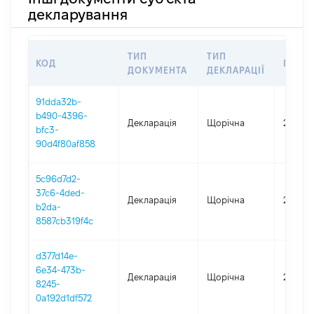
декларування
ТИП
ТИП
КОД
ПЕРІ
ДОКУМЕНТА
ДЕКЛАРАЦІЇ
91dda32b-
b490-4396-
Декларація
Щорічна
2025
bfc3-
90d4f80af858
5c96d7d2-
37c6-4ded-
Декларація
Щорічна
2024
b2da-
8587cb319f4c
d377d14e-
6e34-473b-
Декларація
Щорічна
2023
8245-
0a192d1df572