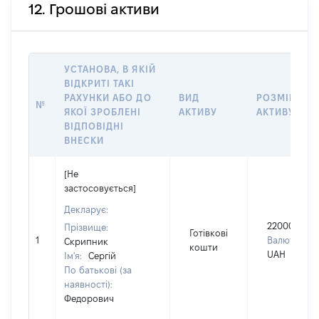
12. Грошові активи
УСТАНОВА, В ЯКІЙ
ВІДКРИТІ ТАКІ
РАХУНКИ АБО ДО
ВИД
РОЗМІР
№
ЯКОЇ ЗРОБЛЕНІ
АКТИВУ
АКТИВУ
ВІДПОВІДНІ
ВНЕСКИ
[Не
застосовується]
Декларує:
220000
Прізвище:
Готівкові
1
Валюта:
Скрипник
кошти
UAH
Ім'я:
Сергій
По батькові (за
наявності):
Федорович