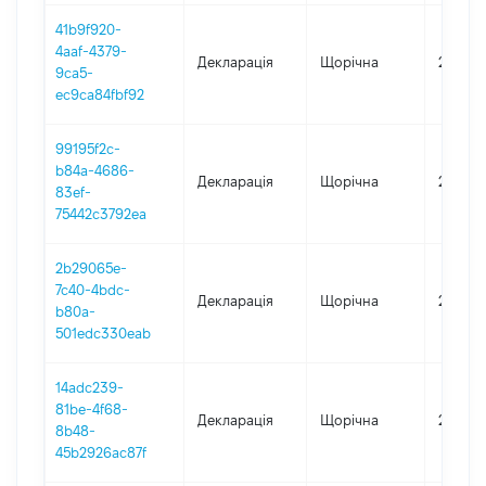
41b9f920-
4aaf-4379-
Декларація
Щорічна
2022
9ca5-
ec9ca84fbf92
99195f2c-
b84a-4686-
Декларація
Щорічна
2021
83ef-
75442c3792ea
2b29065e-
7c40-4bdc-
Декларація
Щорічна
2020
b80a-
501edc330eab
14adc239-
81be-4f68-
Декларація
Щорічна
2019
8b48-
45b2926ac87f