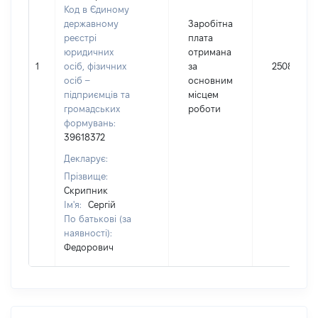
Код в Єдиному
державному
Заробітна
реєстрі
плата
юридичних
отримана
1
осіб, фізичних
за
250885
осіб –
основним
підприємців та
місцем
громадських
роботи
формувань:
39618372
Декларує:
Прізвище:
Скрипник
Ім'я:
Сергій
По батькові (за
наявності):
Федорович