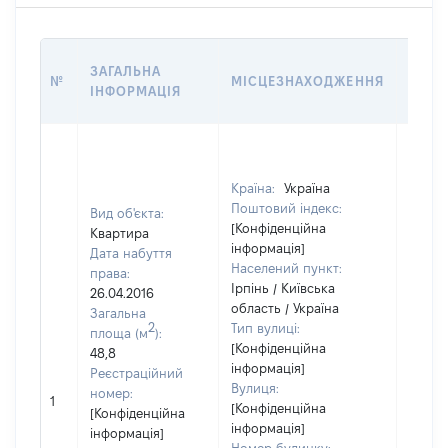
ВАРТ
ЗАГАЛЬНА
№
МІСЦЕЗНАХОДЖЕННЯ
НА Д
ІНФОРМАЦІЯ
НАБУ
Країна:
Україна
Поштовий індекс:
Вид об'єкта:
[Конфіденційна
Квартира
інформація]
Дата набуття
Населений пункт:
права:
Ірпінь / Київська
26.04.2016
область / Україна
Загальна
2
Тип вулиці:
площа (м
):
[Конфіденційна
48,8
інформація]
Реєстраційний
Вулиця:
[Не
номер:
1
[Конфіденційна
відом
[Конфіденційна
інформація]
інформація]