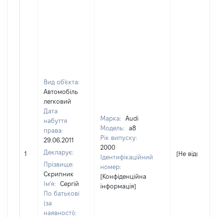
Вид об'єкта:
Автомобіль
легковий
Дата
Марка:
Audi
набуття
Модель:
a8
права:
Рік випуску:
29.06.2011
2000
Декларує:
1
[Не відомо]
Ідентифікаційний
Прізвище:
номер:
Скрипник
[Конфіденційна
Ім'я:
Сергій
інформація]
По батькові
(за
наявності):