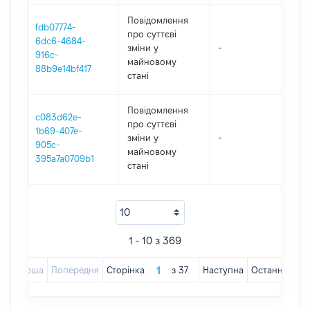
Повідомлення
fdb07774-
про суттєві
6dc6-4684-
зміни y
-
202
916c-
майновому
88b9e14bf417
стані
Повідомлення
c083d62e-
про суттєві
1b69-407e-
зміни y
-
202
905c-
майновому
395a7a0709b1
стані
1 - 10 з 369
Перша
Попередня
Сторінка
з
37
Наступна
Остання