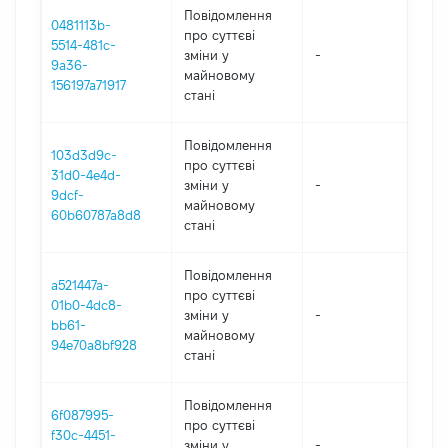
Повідомлення
0481113b-
про суттєві
5514-481c-
зміни y
-
202
9a36-
майновому
156197a71917
стані
Повідомлення
103d3d9c-
про суттєві
31d0-4e4d-
зміни y
-
202
9dcf-
майновому
60b60787a8d8
стані
Повідомлення
a521447a-
про суттєві
01b0-4dc8-
зміни y
-
202
bb61-
майновому
94e70a8bf928
стані
Повідомлення
6f087995-
про суттєві
f30c-4451-
зміни y
-
202