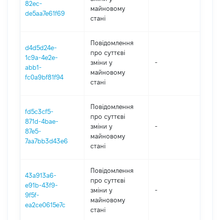
82ec-
майновому
de5aa7e61f69
стані
Повідомлення
d4d5d24e-
про суттєві
1c9a-4e2e-
зміни y
-
202
abb1-
майновому
fc0a9bf81f94
стані
Повідомлення
fd5c3cf5-
про суттєві
871d-4bae-
зміни y
-
202
87e5-
майновому
7aa7bb3d43e6
стані
Повідомлення
43a913a6-
про суттєві
e91b-43f9-
зміни y
-
202
9f5f-
майновому
ea2ce0615e7c
стані