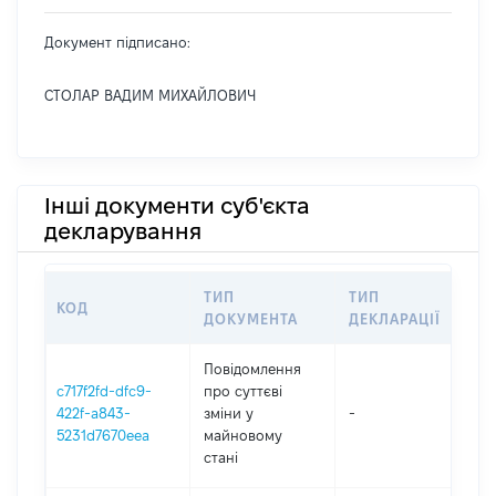
Документ підписано:
СТОЛАР ВАДИМ МИХАЙЛОВИЧ
Інші документи суб'єкта
декларування
ТИП
ТИП
КОД
ПЕ
ДОКУМЕНТА
ДЕКЛАРАЦІЇ
Повідомлення
c717f2fd-dfc9-
про суттєві
422f-a843-
зміни y
-
202
5231d7670eea
майновому
стані