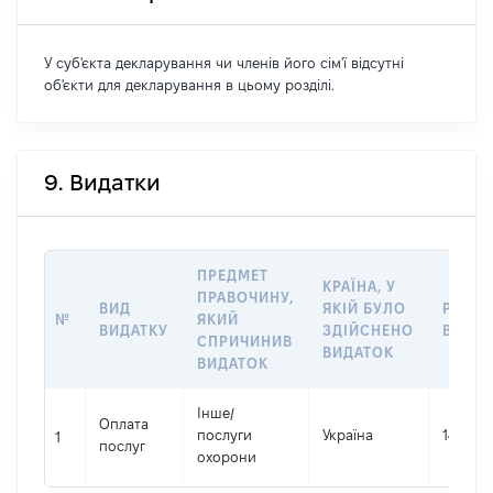
У суб'єкта декларування чи членів його сім'ї відсутні
об'єкти для декларування в цьому розділі.
9. Видатки
ПРЕДМЕТ
КРАЇНА, У
ПРАВОЧИНУ,
ВИД
ЯКІЙ БУЛО
РОЗМ
№
ЯКИЙ
ВИДАТКУ
ЗДІЙСНЕНО
ВИДАТ
СПРИЧИНИВ
ВИДАТОК
ВИДАТОК
Інше
/
Оплата
послуги
Україна
148800
1
послуг
охорони