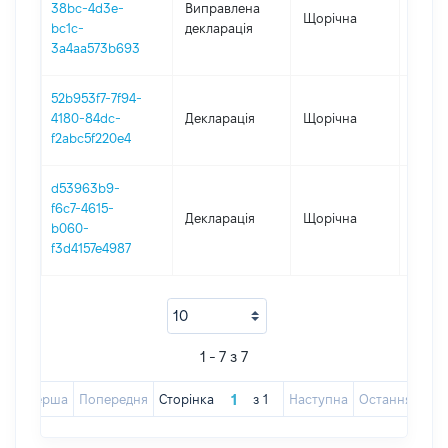
38bc-4d3e-
Виправлена
Щорічна
2022
bc1c-
декларація
3a4aa573b693
52b953f7-7f94-
4180-84dc-
Декларація
Щорічна
2021
f2abc5f220e4
d53963b9-
f6c7-4615-
Декларація
Щорічна
2022
b060-
f3d4157e4987
1 - 7 з 7
Перша
Попередня
Сторінка
з
1
Наступна
Остання