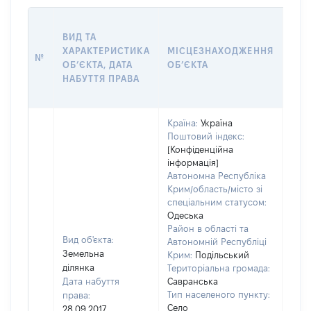
ВАР
ВИД ТА
ДАТ
ХАРАКТЕРИСТИКА
МІСЦЕЗНАХОДЖЕННЯ
ПРА
№
ОБʼЄКТА, ДАТА
ОБʼЄКТА
ОС
НАБУТТЯ ПРАВА
ГР
ОЦІ
Країна:
Україна
Поштовий індекс:
[Конфіденційна
інформація]
Автономна Республіка
Крим/область/місто зі
спеціальним статусом:
Одеська
Район в області та
Вид об'єкта:
Автономній Республіці
Земельна
Крим:
Подільський
ділянка
Територіальна громада:
Дата набуття
Савранська
Тип населеного пункту:
права:
Село
28.09.2017