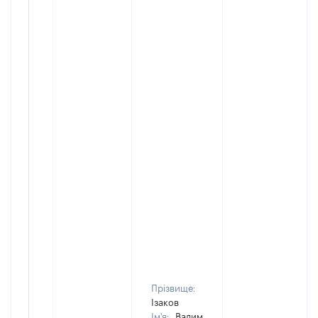
Прізвище:
Ізаков
Ім'я:
Вадим