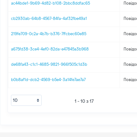
ac44bde1-9b69-4d82-b108-2bbc8ddfac65
Повідо
cb2930ab-64b8-4567-84fa-4af32fbe49a1
Повідо
219fe709-0c2a-4b7b-b376-7ffcbec60e85
Повідо
a675fd38-3ce4-4ef0-82da-e47845a3b968
Повідо
de68fa43-c1c1-4685-9821-966f505c1d3b
Повідо
b0b8af1d-dcb2-4569-b5e4-3a14fe7ae7a7
Повідо
1 - 10 з 17