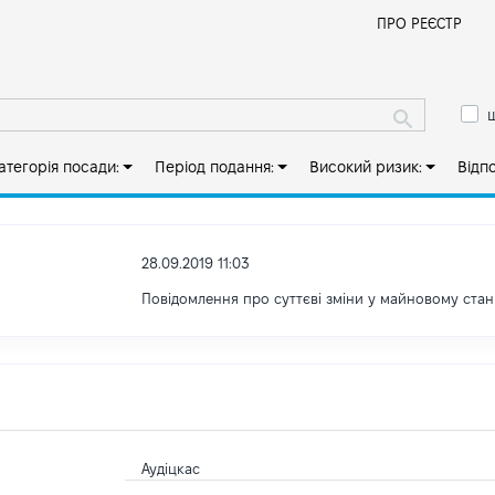
Й
ПРО РЕЄСТР
ш
атегорія посади:
Період подання:
Високий ризик:
Відп
28.09.2019 11:03
Повідомлення про суттєві зміни y майновому стан
Аудіцкас