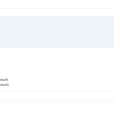
ація]
мація]