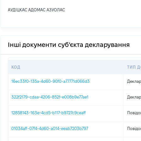
АУДІЦКАС АДОМАС АЗУОЛАС
Інші документи суб'єкта декларування
КОД
ТИП 
16ec33f0-135a-4d60-90f0-a77771d066d3
Деклар
322f2179-cdaa-4206-852f-e008b9e77ae1
Деклар
12858143-163e-4cd5-b117-b9727c9ceaff
Повідо
01034aff-07f4-4d60-a014-eeab7203b797
Повідо