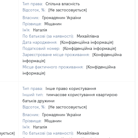
Тип права:
Спільна власність
Відсоток, %:
[Не застосовується]
Власник:
Громадянин України
Прізвище:
Міщанин
Ім'я:
Наталія
По батькові (за наявності):
Михайлівна
Дата народження:
[Конфіденційна інформація]
Податковий номер:
[Конфіденційна інформація]
Зареєстроване місце проживання:
[Конфіденційна
інформація]
Місце фактичного проживання:
[Конфіденційна
інформація]
Тип права:
Інше право користування
Інший тип:
тимчасове користування квартирою
батьків дружини
Відсоток, %:
[Не застосовується]
Власник:
Громадянин України
Прізвище:
Міщанин
Ім'я:
Наталія
вується]
По батькові (за наявності):
Михайлівна