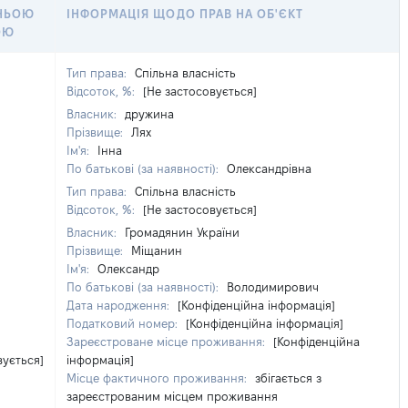
НЬОЮ
ІНФОРМАЦІЯ ЩОДО ПРАВ НА ОБ'ЄКТ
ОЮ
Тип права:
Спільна власність
Відсоток, %:
[Не застосовується]
Власник:
дружина
Прізвище:
Лях
Ім'я:
Інна
По батькові (за наявності):
Олександрівна
Тип права:
Спільна власність
Відсоток, %:
[Не застосовується]
Власник:
Громадянин України
Прізвище:
Міщанин
Ім'я:
Олександр
По батькові (за наявності):
Володимирович
Дата народження:
[Конфіденційна інформація]
Податковий номер:
[Конфіденційна інформація]
Зареєстроване місце проживання:
[Конфіденційна
вується]
інформація]
Місце фактичного проживання:
збігається з
зареєстрованим місцем проживання