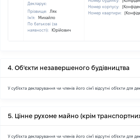
Номер будинку:
[Конфіде
Декларує:
Номер корпусу:
[Конфіде
Прізвище:
Лях
Номер квартири:
[Конфід
Ім'я:
Михайло
По батькові (за
наявності):
Юрійович
4. Об'єкти незавершеного будівництва
У суб'єкта декларування чи членів його сім'ї відсутні об'єкти для д
5. Цінне рухоме майно (крім транспортних
У суб'єкта декларування чи членів його сім'ї відсутні об'єкти для д