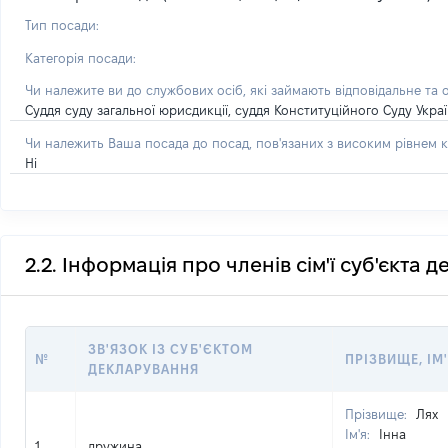
Тип посади:
Категорія посади:
Чи належите ви до службових осіб, які займають відповідальне та 
Суддя суду загальної юрисдикції, суддя Конституційного Суду Укра
Чи належить Ваша посада до посад, пов'язаних з високим рівнем к
Ні
2.2. Інформація про членів сім'ї суб'єкта 
ЗВ'ЯЗОК ІЗ СУБ'ЄКТОМ
№
ПРІЗВИЩЕ, ІМ'
ДЕКЛАРУВАННЯ
Прізвище:
Лях
Ім'я:
Інна
1
дружина