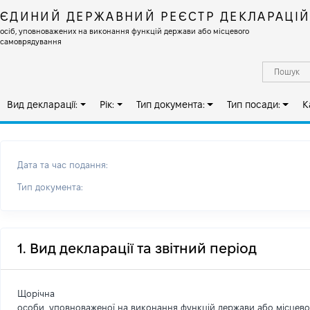
ЄДИНИЙ ДЕРЖАВНИЙ РЕЄСТР ДЕКЛАРАЦІ
осіб, уповноважених на виконання функцій держави або місцевого
самоврядування
Вид декларації:
Рік:
Тип документа:
Тип посади:
К
Дата та час подання:
Тип документа:
1. Вид декларації та звітний період
Щорічна
особи, уповноваженої на виконання функцій держави або місцев