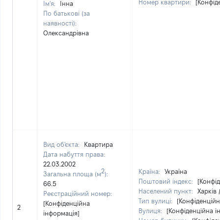
Номер квартири:
[Конфід
Ім'я:
Інна
По батькові (за
наявності):
Олександрівна
Вид об'єкта:
Квартира
Дата набуття права:
22.03.2002
2
Країна:
Україна
Загальна площа (м
):
Поштовий індекс:
[Конфі
66.5
Населений пункт:
Харків 
Реєстраційний номер:
Тип вулиці:
[Конфіденційн
[Конфіденційна
2
Вулиця:
[Конфіденційна і
інформація]