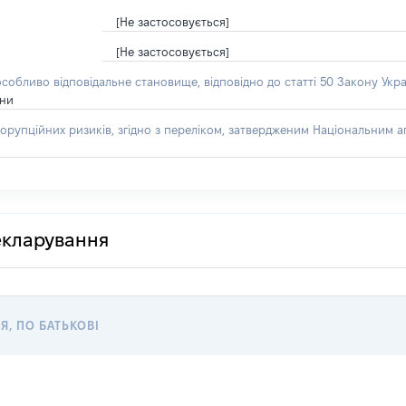
[Не застосовується]
[Не застосовується]
особливо відповідальне становище, відповідно до статті 50 Закону Укра
їни
орупційних ризиків, згідно з переліком, затвердженим Національним аг
декларування
Я, ПО БАТЬКОВІ