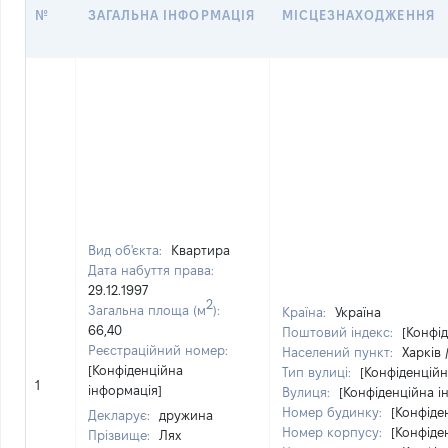
№
ЗАГАЛЬНА ІНФОРМАЦІЯ
МІСЦЕЗНАХОДЖЕННЯ
Вид об'єкта:
Квартира
Дата набуття права:
29.12.1997
2
Загальна площа (м
):
Країна:
Україна
66,40
Поштовий індекс:
[Конфі
Реєстраційний номер:
Населений пункт:
Харків 
[Конфіденційна
Тип вулиці:
[Конфіденційн
1
інформація]
Вулиця:
[Конфіденційна і
Номер будинку:
[Конфіде
Декларує:
дружина
Номер корпусу:
[Конфіде
Прізвище:
Лях