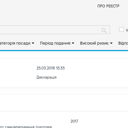
Й
ПРО РЕЄСТР
ш
атегорія посади:
Період подання:
Високий ризик:
Відп
25.03.2018 15:35
Декларація
2017
ого самоврядування (охоплює