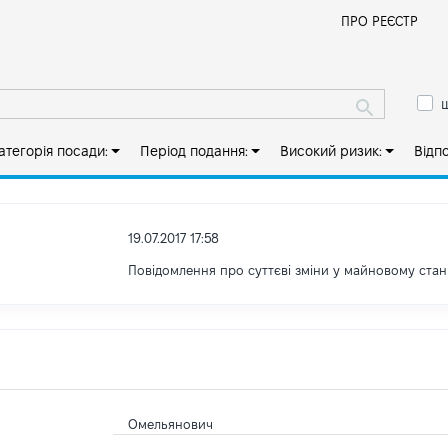
Й
ПРО РЕЄСТР
ш
атегорія посади:
Період подання:
Високий ризик:
Відп
19.07.2017 17:58
Повідомлення про суттєві зміни y майновому стан
Омельянович