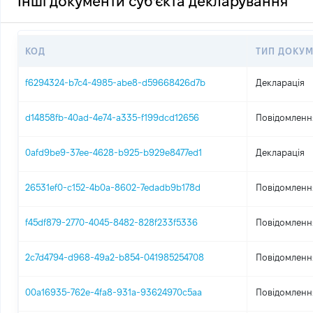
Інші документи суб'єкта декларування
КОД
ТИП ДОКУМ
f6294324-b7c4-4985-abe8-d59668426d7b
Декларація
d14858fb-40ad-4e74-a335-f199dcd12656
Повідомлення
0afd9be9-37ee-4628-b925-b929e8477ed1
Декларація
26531ef0-c152-4b0a-8602-7edadb9b178d
Повідомлення
f45df879-2770-4045-8482-828f233f5336
Повідомлення
2c7d4794-d968-49a2-b854-041985254708
Повідомлення
00a16935-762e-4fa8-931a-93624970c5aa
Повідомлення