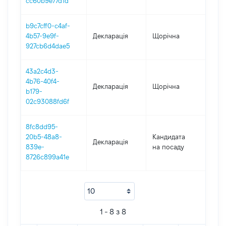
cc60b9e77d1d
08.1
b9c7cff0-c4af-
4b57-9e9f-
Декларація
Щорічна
202
927cb6d4dae5
43a2c4d3-
4b76-40f4-
Декларація
Щорічна
202
b179-
02c93088fd6f
8fc8dd95-
20b5-48a8-
Кандидата
Декларація
202
839e-
на посаду
8726c899a41e
1 - 8 з 8