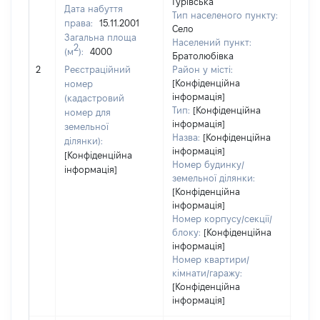
Гурівська
Дата набуття
Тип населеного пункту:
права:
15.11.2001
Село
Загальна площа
Населений пункт:
2
(м
):
4000
Братолюбівка
[Не 
2
Реєстраційний
Район у місті:
[Конфіденційна
номер
інформація]
(кадастровий
Тип:
[Конфіденційна
номер для
інформація]
земельної
Назва:
[Конфіденційна
ділянки):
інформація]
[Конфіденційна
Номер будинку/
інформація]
земельної ділянки:
[Конфіденційна
інформація]
Номер корпусу/секції/
блоку:
[Конфіденційна
інформація]
Номер квартири/
кімнати/гаражу:
[Конфіденційна
інформація]