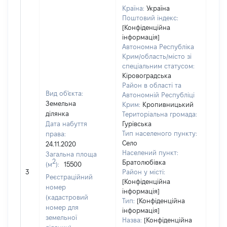
Країна:
Україна
Поштовий індекс:
[Конфіденційна
інформація]
Автономна Республіка
Крим/область/місто зі
спеціальним статусом:
Кіровоградська
Район в області та
Вид об'єкта:
Автономній Республіці
Земельна
Крим:
Кропивницький
ділянка
Територіальна громада:
Дата набуття
Гурівська
Тип населеного пункту:
права:
Село
24.11.2020
Населений пункт:
Загальна площа
2
Братолюбівка
(м
):
15500
[Не 
3
Район у місті:
Реєстраційний
[Конфіденційна
номер
інформація]
(кадастровий
Тип:
[Конфіденційна
номер для
інформація]
земельної
Назва:
[Конфіденційна