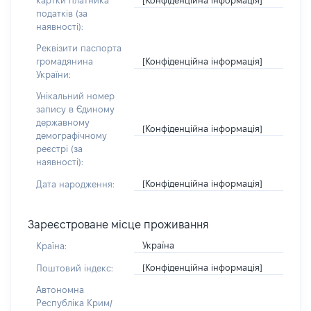
картки платника
податків (за
наявності):
Реквізити паспорта
[Конфіденційна інформація]
громадянина
України:
Унікальний номер
запису в Єдиному
державному
[Конфіденційна інформація]
демографічному
реєстрі (за
наявності):
[Конфіденційна інформація]
Дата народження:
Зареєстроване місце проживання
Україна
Країна:
[Конфіденційна інформація]
Поштовий індекс:
Автономна
Республіка Крим/