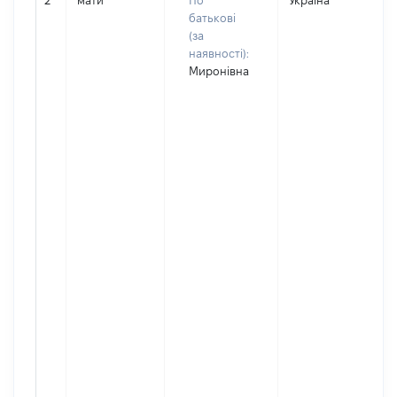
2
мати
По
Україна
Д
батькові
(за
наявності):
Миронівна