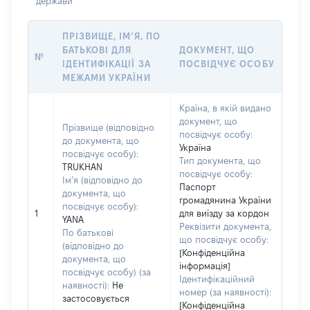
держави
ПРІЗВИЩЕ, ІМ’Я, ПО
БАТЬКОВІ ДЛЯ
ДОКУМЕНТ, ЩО
№
ІДЕНТИФІКАЦІЇ ЗА
ПОСВІДЧУЄ ОСОБУ
МЕЖАМИ УКРАЇНИ
Країна, в якій видано
документ, що
Прізвище (відповідно
посвідчує особу:
до документа, що
Україна
посвідчує особу):
Тип документа, що
TRUKHAN
посвідчує особу:
Ім’я (відповідно до
Паспорт
документа, що
громадянина України
посвідчує особу):
1
для виїзду за кордон
YANA
Реквізити документа,
По батькові
що посвідчує особу:
(відповідно до
[Конфіденційна
документа, що
інформація]
посвідчує особу) (за
Ідентифікаційний
наявності):
Не
номер (за наявності):
застосовується
[Конфіденційна