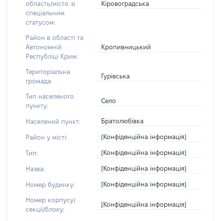
Кіровоградська
область/місто зі
спеціальним
статусом:
Район в області та
Кропивницький
Автономній
Республіці Крим:
Територіальна
Гурівська
громада:
Тип населеного
Село
пункту:
Братолюбівка
Населений пункт:
[Конфіденційна інформація]
Район у місті:
[Конфіденційна інформація]
Тип:
[Конфіденційна інформація]
Назва:
[Конфіденційна інформація]
Номер будинку:
Номер корпусу/
[Конфіденційна інформація]
секції/блоку: