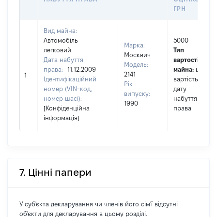
ГРН
Вид майна:
Автомобіль
5000
Марка:
легковий
Тип
Москвич
Дата набуття
вартості
Модель:
права:
11.12.2009
майна:
це
2141
1
Ідентифікаційний
вартість на
Рік
номер (VIN-код,
дату
випуску:
номер шасі):
набуття
1990
[Конфіденційна
права
інформація]
7. Цінні папери
У суб'єкта декларування чи членів його сім'ї відсутні
об'єкти для декларування в цьому розділі.