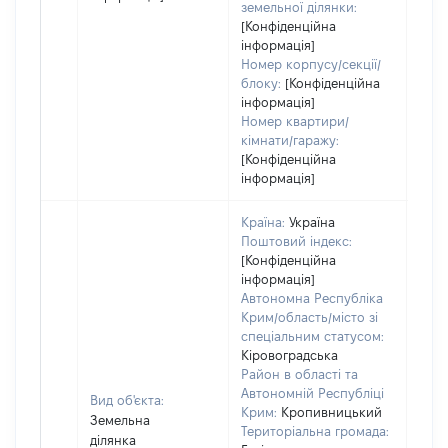
земельної ділянки:
[Конфіденційна
інформація]
Номер корпусу/секції/
блоку:
[Конфіденційна
інформація]
Номер квартири/
кімнати/гаражу:
[Конфіденційна
інформація]
Країна:
Україна
Поштовий індекс:
[Конфіденційна
інформація]
Автономна Республіка
Крим/область/місто зі
спеціальним статусом:
Кіровоградська
Район в області та
Автономній Республіці
Вид об'єкта:
Крим:
Кропивницький
Земельна
Територіальна громада:
ділянка