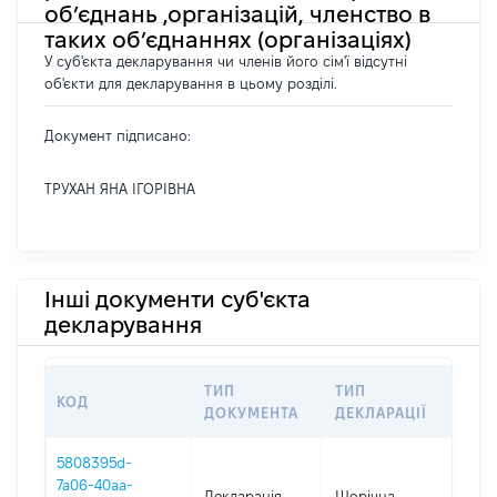
об’єднань ,організацій, членство в
таких об’єднаннях (організаціях)
У суб'єкта декларування чи членів його сім'ї відсутні
об'єкти для декларування в цьому розділі.
Документ підписано:
ТРУХАН ЯНА ІГОРІВНА
Інші документи суб'єкта
декларування
ТИП
ТИП
КОД
ПЕ
ДОКУМЕНТА
ДЕКЛАРАЦІЇ
5808395d-
7a06-40aa-
Декларація
Щорічна
202