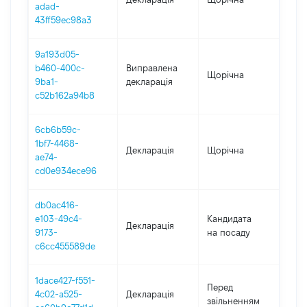
adad-
43ff59ec98a3
9a193d05-
b460-400c-
Виправлена
Щорічна
202
9ba1-
декларація
c52b162a94b8
6cb6b59c-
1bf7-4468-
Декларація
Щорічна
202
ae74-
cd0e934ece96
db0ac416-
e103-49c4-
Кандидата
Декларація
202
9173-
на посаду
c6cc455589de
1dace427-f551-
01.0
Перед
4c02-a525-
Декларація
-
звільненням