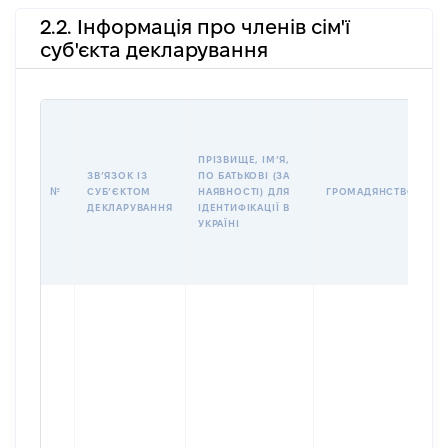
2.2. Інформація про членів сім'ї
суб'єкта декларування
П
І
Б
ПРІЗВИЩЕ, ІМʼЯ,
І
ЗВʼЯЗОК ІЗ
ПО БАТЬКОВІ (ЗА
№
СУБʼЄКТОМ
НАЯВНОСТІ) ДЛЯ
ГРОМАДЯНСТВО
У
ДЕКЛАРУВАННЯ
ІДЕНТИФІКАЦІЇ В
Д
УКРАЇНІ