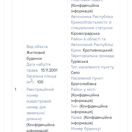
[Конфіденційна
інформація]
Автономна Республіка
Крим/область/місто зі
спеціальним статусом:
Кіровоградська
Район в області та
Автономній Республіці
Вид об'єкта:
Крим:
Кропивницький
Житловий
Територіальна громада:
будинок
Гурівська
Дата набуття
Тип населеного пункту:
300
права:
15.11.2001
Село
Тип
Загальна площа
Населений пункт:
варт
2
(м
):
100
Братолюбівка
обʼє
1
Реєстраційний
Район у місті:
варт
[Конфіденційна
номер
дату
інформація]
(кадастровий
набу
Тип:
[Конфіденційна
номер для
пра
інформація]
земельної
Назва:
[Конфіденційна
ділянки):
інформація]
[Конфіденційна
Номер будинку/
інформація]