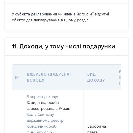
У суб'єкта декларування чи членів його сім'ї відсутні
об'єкти для декларування в цьому розділі.
11. Доходи, у тому числі подарунки
РОЗМІ
ДЖЕРЕЛО (ДЖЕРЕЛА)
ВИД
№
(ВАРТІ
ДОХОДУ
ДОХОДУ
ГРН
Джерело доходу:
Юридична особа,
зареєстрована в Україні
Код в Єдиному
державному реєстрі
юридичних осіб,
Заробітна
фізичних осіб –
плата