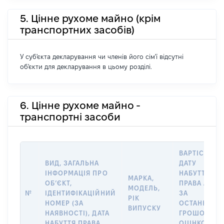
5. Цінне рухоме майно (крім
транспортних засобів)
У суб'єкта декларування чи членів його сім'ї відсутні
об'єкти для декларування в цьому розділі.
6. Цінне рухоме майно -
транспортні засоби
ВАРТІСТЬ Н
ВИД, ЗАГАЛЬНА
ДАТУ
ІНФОРМАЦІЯ ПРО
НАБУТТЯ
МАРКА,
ОБʼЄКТ,
ПРАВА АБО
МОДЕЛЬ,
№
ІДЕНТИФІКАЦІЙНИЙ
ЗА
РІК
НОМЕР (ЗА
ОСТАННЬО
ВИПУСКУ
НАЯВНОСТІ), ДАТА
ГРОШОВОЮ
НАБУТТЯ ПРАВА
ОЦІНКОЮ,