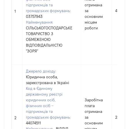
підприємців та
отримана
громадських формувань:
за
413386
1
03757943
основним
Найменування:
місцем
СІЛЬСЬКОГОСПОДАРСЬКЕ
роботи
ТОВАРИСТВО З
ОБМЕЖЕНОЮ
ВІДПОВІДАЛЬНІСТЮ
"ЗОРЯ"
Джерело доходу:
Юридична особа,
зареєстрована в Україні
Код в Єдиному
державному реєстрі
юридичних осіб,
Заробітна
фізичних осіб –
плата
підприємців та
отримана
громадських формувань:
за
223007
2
44074511
основним
Найменування:
ВІДДІЛ
місцем