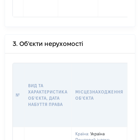
3. Об'єкти нерухомості
ВАР
ДАТ
НАБ
ВИД ТА
ПРА
ХАРАКТЕРИСТИКА
МІСЦЕЗНАХОДЖЕННЯ
№
ЗА
ОБʼЄКТА, ДАТА
ОБʼЄКТА
ОС
НАБУТТЯ ПРАВА
ГР
ОЦІ
ГРН
Країна:
Україна
Поштовий індекс: