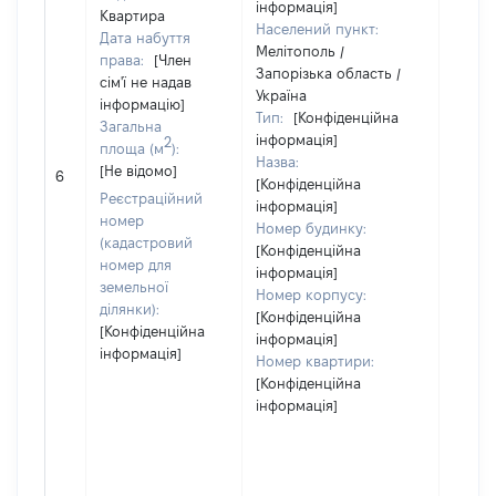
інформація]
Квартира
Населений пункт:
Дата набуття
Мелітополь /
права:
[Член
Запорізька область /
сім'ї не надав
Україна
інформацію]
Тип:
[Конфіденційна
Загальна
інформація]
2
площа (м
):
Назва:
[Не відомо]
[Не ві
6
[Конфіденційна
Реєстраційний
інформація]
номер
Номер будинку:
(кадастровий
[Конфіденційна
номер для
інформація]
земельної
Номер корпусу:
ділянки):
[Конфіденційна
[Конфіденційна
інформація]
інформація]
Номер квартири:
[Конфіденційна
інформація]