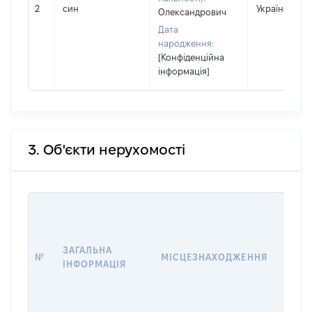
2
син
Україна
Олександрович
Дата
народження:
[Конфіденційна
інформація]
3. Об'єкти нерухомості
ВАРТ
ДАТУ
НАБУ
ЗАГАЛЬНА
ПРАВ
№
МІСЦЕЗНАХОДЖЕННЯ
ІНФОРМАЦІЯ
ЗА
ОСТ
ГРО
ОЦІ