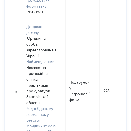
громадських
формувань:
14360570
Джерело
доходу:
Юридична
особа,
зареєстрована в
Україні
Найменування:
Незалежна
професійна
спілка
Подарунок
працівників
у
прокуратури
228
5
негрошовій
Запорізької
формі
області
Код в Єдиному
державному
реєстрі
юридичних осіб,