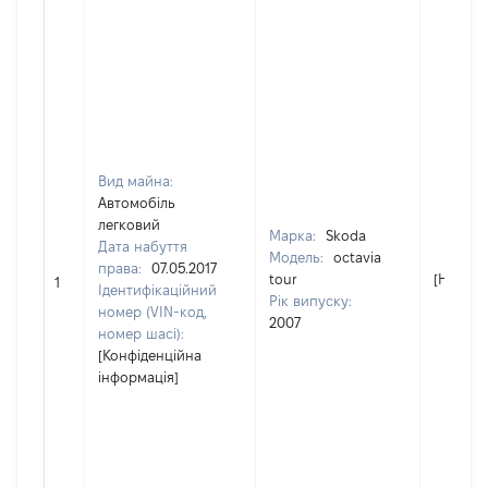
Вид майна:
Автомобіль
легковий
Марка:
Skoda
Дата набуття
Модель:
octavia
права:
07.05.2017
tour
[Не від
1
Ідентифікаційний
Рік випуску:
номер (VIN-код,
2007
номер шасі):
[Конфіденційна
інформація]