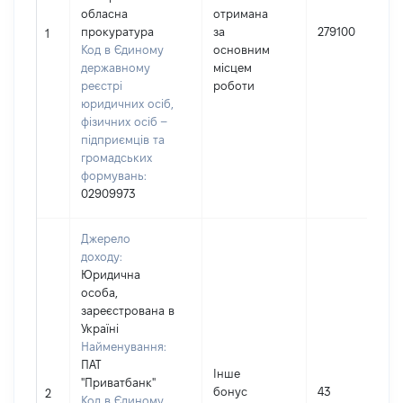
обласна
отримана
прокуратура
за
279100
1
Код в Єдиному
основним
державному
місцем
реєстрі
роботи
юридичних осіб,
фізичних осіб –
підприємців та
громадських
формувань:
02909973
Джерело
доходу:
Юридична
особа,
зареєстрована в
Україні
Найменування:
ПАТ
Інше
"Приватбанк"
бонус
43
2
Код в Єдиному