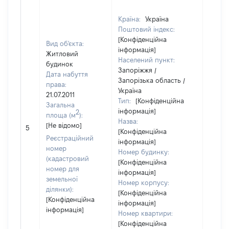
Країна:
Україна
Поштовий індекс:
[Конфіденційна
Вид об'єкта:
інформація]
Житловий
Населений пункт:
будинок
Запоріжжя /
Дата набуття
Запорізька область /
права:
Україна
21.07.2011
Тип:
[Конфіденційна
Загальна
інформація]
2
площа (м
):
Назва:
[Не відомо]
[Не ві
5
[Конфіденційна
Реєстраційний
інформація]
номер
Номер будинку:
(кадастровий
[Конфіденційна
номер для
інформація]
земельної
Номер корпусу:
ділянки):
[Конфіденційна
[Конфіденційна
інформація]
інформація]
Номер квартири:
[Конфіденційна