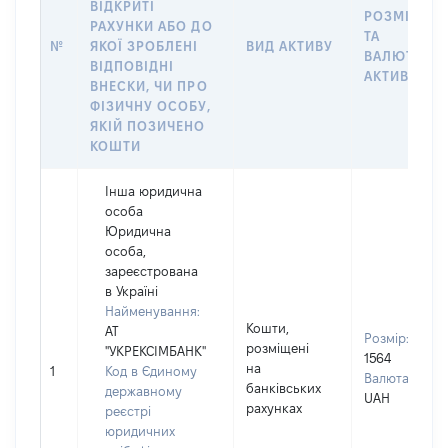
ВІДКРИТІ
РОЗМІР
РАХУНКИ АБО ДО
ТА
№
ЯКОЇ ЗРОБЛЕНІ
ВИД АКТИВУ
ВАЛЮТА
ВІДПОВІДНІ
АКТИВУ
ВНЕСКИ, ЧИ ПРО
ФІЗИЧНУ ОСОБУ,
ЯКІЙ ПОЗИЧЕНО
КОШТИ
Інша юридична
особа
Юридична
особа,
зареєстрована
в Україні
Найменування:
Кошти,
АТ
Розмір:
розміщені
"УКРЕКСІМБАНК"
1564
на
1
Код в Єдиному
Валюта:
банківських
державному
UAH
рахунках
реєстрі
юридичних