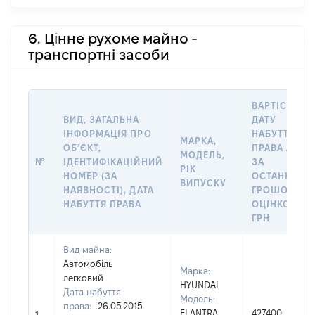
6. Цінне рухоме майно -
транспортні засоби
ВАРТІСТЬ Н
ВИД, ЗАГАЛЬНА
ДАТУ
ІНФОРМАЦІЯ ПРО
НАБУТТЯ
МАРКА,
ОБʼЄКТ,
ПРАВА АБО
МОДЕЛЬ,
№
ІДЕНТИФІКАЦІЙНИЙ
ЗА
РІК
НОМЕР (ЗА
ОСТАННЬО
ВИПУСКУ
НАЯВНОСТІ), ДАТА
ГРОШОВОЮ
НАБУТТЯ ПРАВА
ОЦІНКОЮ,
ГРН
Вид майна:
Автомобіль
Марка:
легковий
HYUNDAI
Дата набуття
Модель:
права:
26.05.2015
ELANTRA
427400
1