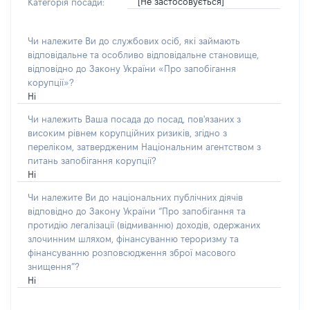
[Не застосовується]
Категорія посади:
Чи належите Ви до службових осіб, які займають
відповідальне та особливо відповідальне становище,
відповідно до Закону України «Про запобігання
корупції»?
Ні
Чи належить Ваша посада до посад, пов'язаних з
високим рівнем корупційних ризиків, згідно з
переліком, затвердженим Національним агентством з
питань запобігання корупції?
Ні
Чи належите Ви до національних публічних діячів
відповідно до Закону України “Про запобігання та
протидію легалізації (відмиванню) доходів, одержаних
злочинним шляхом, фінансуванню тероризму та
фінансуванню розповсюдження зброї масового
знищення”?
Ні