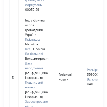
громадських
формувань:
00032129
Інша фізична
особа
Громадянин
України
Прізвище:
Макайда
Ім'я:
Олексій
По батькові:
Володимирович
Дата
народження:
Розмір:
[Конфіденційна
Готівкові
356000
3
інформація]
кошти
Валюта:
Податковий
UAH
номер:
[Конфіденційна
інформація]
Зареєстроване
місце