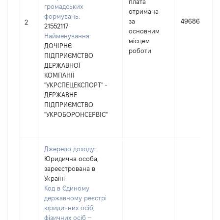
плата
громадських
отримана
формувань:
за
496865
2
21552117
основним
Найменування:
місцем
ДОЧІРНЄ
роботи
ПІДПРИЄМСТВО
ДЕРЖАВНОЇ
КОМПАНІЇ
"УКРСПЕЦЕКСПОРТ" -
ДЕРЖАВНЕ
ПІДПРИЄМСТВО
"УКРОБОРОНСЕРВІС"
Джерело доходу:
Юридична особа,
зареєстрована в
Україні
Код в Єдиному
державному реєстрі
юридичних осіб,
фізичних осіб –