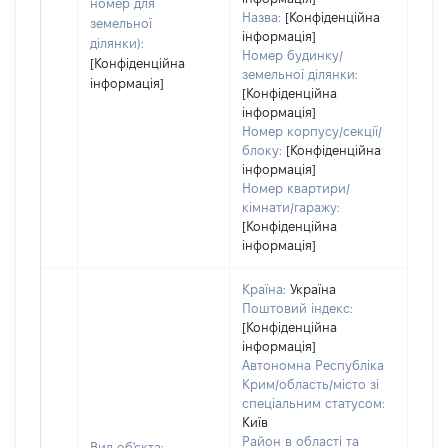
номер для
Назва:
[Конфіденційна
земельної
інформація]
ділянки):
Номер будинку/
[Конфіденційна
земельної ділянки:
інформація]
[Конфіденційна
інформація]
Номер корпусу/секції/
блоку:
[Конфіденційна
інформація]
Номер квартири/
кімнати/гаражу:
[Конфіденційна
інформація]
Країна:
Україна
Поштовий індекс:
[Конфіденційна
інформація]
Автономна Республіка
Крим/область/місто зі
спеціальним статусом:
Київ
Район в області та
Вид об'єкта: