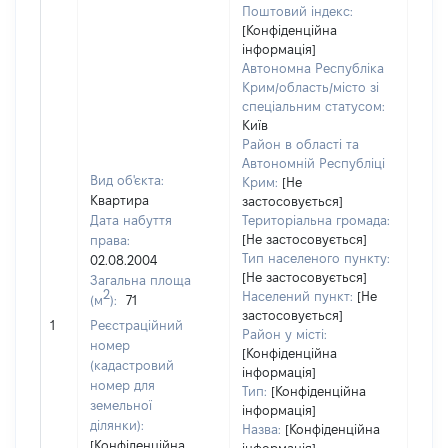
Поштовий індекс:
[Конфіденційна
інформація]
Автономна Республіка
Крим/область/місто зі
спеціальним статусом:
Київ
Район в області та
Автономній Республіці
Вид об'єкта:
Крим:
[Не
Квартира
застосовується]
Дата набуття
Територіальна громада:
[Не застосовується]
права:
1597
Тип населеного пункту:
02.08.2004
Тип
[Не застосовується]
Загальна площа
варт
2
Населений пункт:
[Не
(м
):
71
обʼє
застосовується]
1
Реєстраційний
варт
Район у місті:
номер
дату
[Конфіденційна
(кадастровий
інформація]
набу
номер для
Тип:
[Конфіденційна
пра
земельної
інформація]
ділянки):
Назва:
[Конфіденційна
[Конфіденційна