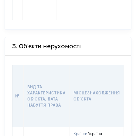
3. Об'єкти нерухомості
ВАР
ДАТ
НАБ
ВИД ТА
ПРА
ХАРАКТЕРИСТИКА
МІСЦЕЗНАХОДЖЕННЯ
№
ЗА
ОБʼЄКТА, ДАТА
ОБʼЄКТА
ОС
НАБУТТЯ ПРАВА
ГР
ОЦІ
ГРН
Країна:
Україна