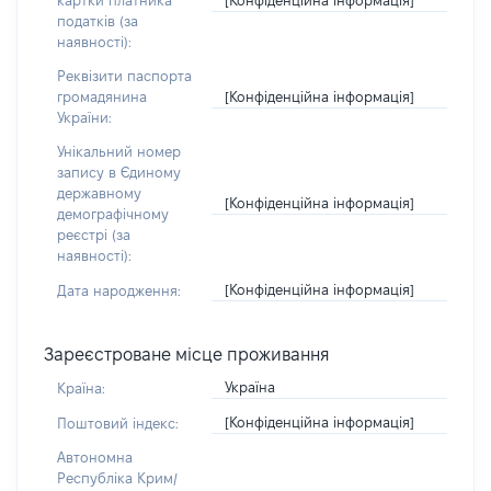
картки платника
податків (за
наявності):
Реквізити паспорта
[Конфіденційна інформація]
громадянина
України:
Унікальний номер
запису в Єдиному
державному
[Конфіденційна інформація]
демографічному
реєстрі (за
наявності):
[Конфіденційна інформація]
Дата народження:
Зареєстроване місце проживання
Україна
Країна:
[Конфіденційна інформація]
Поштовий індекс:
Автономна
Республіка Крим/