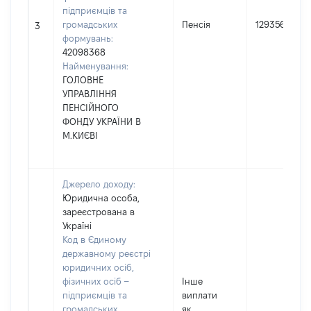
підприємців та
громадських
Пенсія
129356
3
формувань:
42098368
Найменування:
ГОЛОВНЕ
УПРАВЛІННЯ
ПЕНСІЙНОГО
ФОНДУ УКРАЇНИ В
М.КИЄВІ
Джерело доходу:
Юридична особа,
зареєстрована в
Україні
Код в Єдиному
державному реєстрі
юридичних осіб,
фізичних осіб –
Інше
підприємців та
виплати
громадських
як