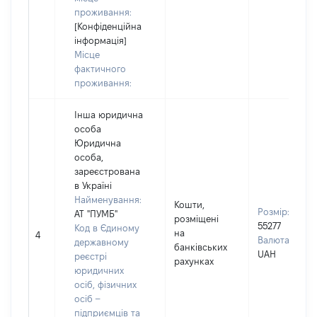
проживання:
[Конфіденційна
інформація]
Місце
фактичного
проживання:
Інша юридична
особа
Юридична
особа,
зареєстрована
в Україні
Найменування:
Кошти,
Розмір:
АТ "ПУМБ"
розміщені
55277
Код в Єдиному
на
4
Валюта:
державному
банківських
UAH
реєстрі
рахунках
юридичних
осіб, фізичних
осіб –
підприємців та