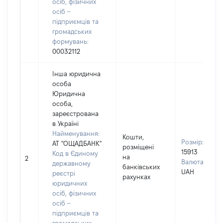
осіб, фізичних
осіб –
підприємців та
громадських
формувань:
00032112
Інша юридична
особа
Юридична
особа,
зареєстрована
в Україні
Найменування:
Кошти,
Розмір:
АТ "ОЩАДБАНК"
розміщені
15913
Код в Єдиному
на
2
Валюта:
державному
банківських
UAH
реєстрі
рахунках
юридичних
осіб, фізичних
осіб –
підприємців та