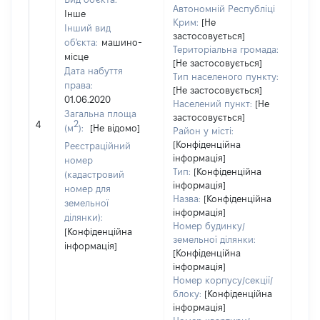
Автономній Республіці
Інше
Крим:
[Не
Інший вид
застосовується]
об'єкта:
машино-
Територіальна громада:
місце
[Не застосовується]
Дата набуття
Тип населеного пункту:
права:
[Не застосовується]
01.06.2020
Населений пункт:
[Не
Загальна площа
застосовується]
[Не 
2
4
(м
):
[Не відомо]
Район у місті:
[Конфіденційна
Реєстраційний
інформація]
номер
Тип:
[Конфіденційна
(кадастровий
інформація]
номер для
Назва:
[Конфіденційна
земельної
інформація]
ділянки):
Номер будинку/
[Конфіденційна
земельної ділянки:
інформація]
[Конфіденційна
інформація]
Номер корпусу/секції/
блоку:
[Конфіденційна
інформація]