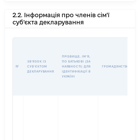
2.2. Інформація про членів сім'ї
суб'єкта декларування
П
І
Б
ПРІЗВИЩЕ, ІМʼЯ,
І
ЗВʼЯЗОК ІЗ
ПО БАТЬКОВІ (ЗА
№
СУБʼЄКТОМ
НАЯВНОСТІ) ДЛЯ
ГРОМАДЯНСТВО
У
ДЕКЛАРУВАННЯ
ІДЕНТИФІКАЦІЇ В
Д
УКРАЇНІ