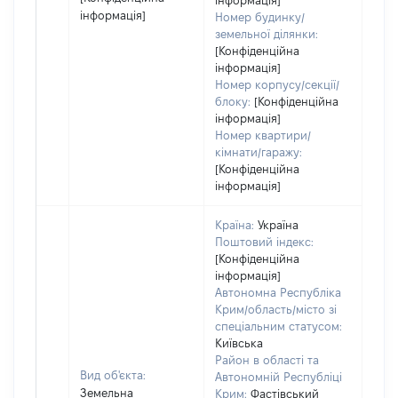
інформація]
інформація]
Номер будинку/
земельної ділянки:
[Конфіденційна
інформація]
Номер корпусу/секції/
блоку:
[Конфіденційна
інформація]
Номер квартири/
кімнати/гаражу:
[Конфіденційна
інформація]
Країна:
Україна
Поштовий індекс:
[Конфіденційна
інформація]
Автономна Республіка
Крим/область/місто зі
спеціальним статусом:
Київська
Район в області та
Вид об'єкта:
Автономній Республіці
Земельна
Крим:
Фастівський