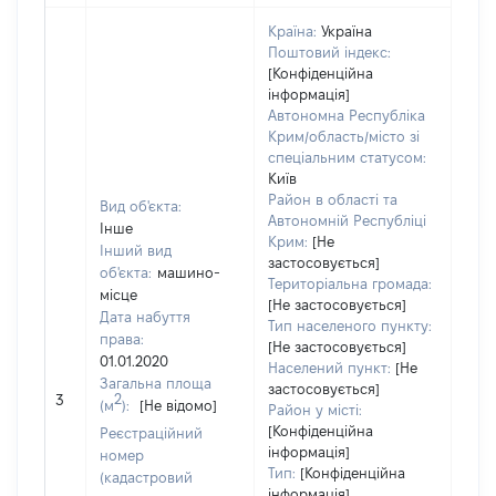
Країна:
Україна
Поштовий індекс:
[Конфіденційна
інформація]
Автономна Республіка
Крим/область/місто зі
спеціальним статусом:
Київ
Район в області та
Вид об'єкта:
Автономній Республіці
Інше
Крим:
[Не
Інший вид
застосовується]
об'єкта:
машино-
Територіальна громада:
місце
[Не застосовується]
Дата набуття
Тип населеного пункту:
права:
[Не застосовується]
01.01.2020
Населений пункт:
[Не
Загальна площа
застосовується]
[Не 
2
3
(м
):
[Не відомо]
Район у місті:
[Конфіденційна
Реєстраційний
інформація]
номер
Тип:
[Конфіденційна
(кадастровий
інформація]