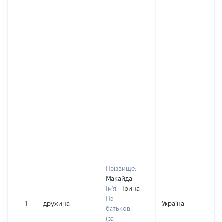
Прізвище:
Макайда
Ім'я:
Ірина
По
1
дружина
Україна
Д
батькові
(за