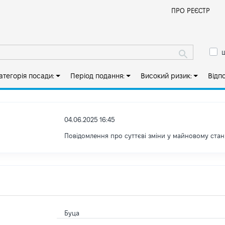
Й
ПРО РЕЄСТР
ш
атегорія посади:
Період подання:
Високий ризик:
Відп
04.06.2025 16:45
Повідомлення про суттєві зміни у майновому стан
Буца