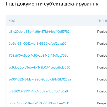
Інші документи суб'єкта декларування
КОД
ТИП 
c81e20ab-d63d-4a9b-871d-f4bd40d55762
Повідо
0b6d1631-5542-4e19-8830-afeef2daa551
Повідо
1f59abf0-c8e5-4c65-ab94-3143d5ce706c
Повідо
ac9db30c-c9eb-4bf1-9b07-45eacdbdc030
Повідо
ae084682-84da-4990-938d-d9178fb928aa
Повідо
bf98f693-9991-48c1-8b9a-1ddf1cd1b0a9
Повідо
bd0d79dc-e56e-4af1-8b03-f0b2dbee45d4
Випра