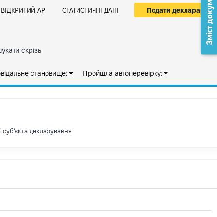
Зміст документа
Подати декларацію
ВІДКРИТИЙ АРІ
СТАТИСТИЧНІ ДАНІ
укати скрізь
овідальне становище:
Пройшла автоперевірку:
і субʼєкта декларування