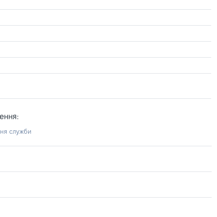
ення:
ння служби