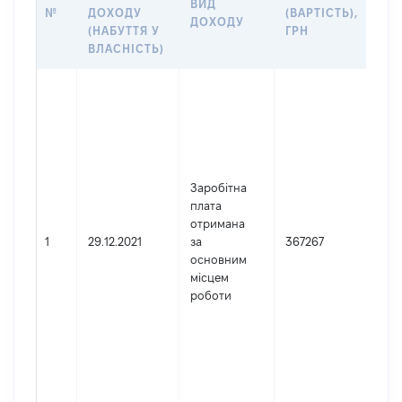
ВИД
ПР
№
ДОХОДУ
(ВАРТІСТЬ),
ДОХОДУ
(Д
(НАБУТТЯ У
ГРН
ДО
ВЛАСНІСТЬ)
Дже
Юр
осо
зар
в У
Най
Заробітна
НА
плата
БАН
отримана
Код
1
29.12.2021
за
367267
де
основним
реє
місцем
юр
роботи
осі
осі
під
гро
фор
000