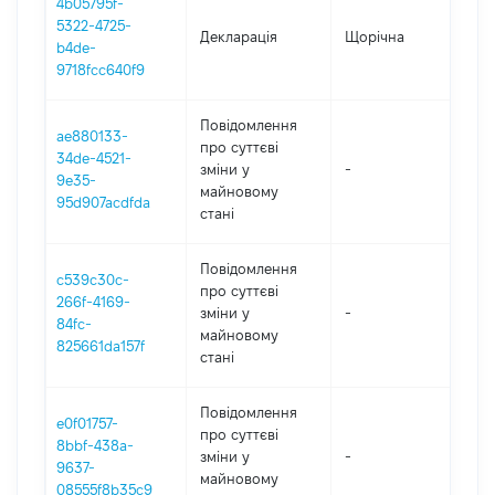
4b05795f-
5322-4725-
Декларація
Щорічна
20
b4de-
9718fcc640f9
Повідомлення
ae880133-
про суттєві
34de-4521-
зміни y
-
20
9e35-
майновому
95d907acdfda
стані
Повідомлення
c539c30c-
про суттєві
266f-4169-
зміни y
-
20
84fc-
майновому
825661da157f
стані
Повідомлення
e0f01757-
про суттєві
8bbf-438a-
зміни y
-
20
9637-
майновому
08555f8b35c9