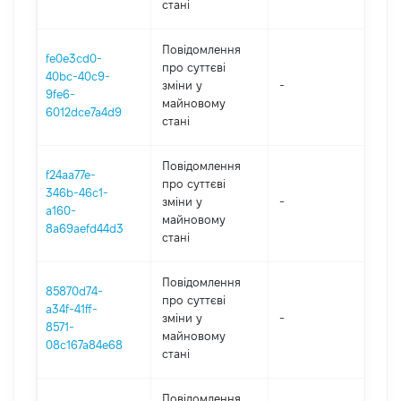
стані
Повідомлення
fe0e3cd0-
про суттєві
40bc-40c9-
зміни y
-
20
9fe6-
майновому
6012dce7a4d9
стані
Повідомлення
f24aa77e-
про суттєві
346b-46c1-
зміни y
-
20
a160-
майновому
8a69aefd44d3
стані
Повідомлення
85870d74-
про суттєві
a34f-41ff-
зміни y
-
20
8571-
майновому
08c167a84e68
стані
Повідомлення