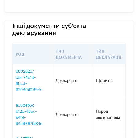
Інші документи суб'єкта
декларування
ТИП
ТИП
КОД
П
ДОКУМЕНТА
ДЕКЛАРАЦІЇ
b8928257-
cbef-4b1d-
Декларація
Щорічна
20
8bc3-
920304079cfc
a668e56c-
01
b12b-43ec-
Перед
Декларація
-
94f9-
звільненням
06
94d3687fe84e