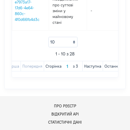
e7973a17-
про суттєві
17d6-4e64-
зміни y
-
20
860c-
майновому
4f0d66fb4d3c
стані
1 - 10 з 28
Перша
Попередня
Сторінка
з
3
Наступна
Остання
ПРО РЕЄСТР
ВІДКРИТИЙ АРІ
СТАТИСТИЧНІ ДАНІ