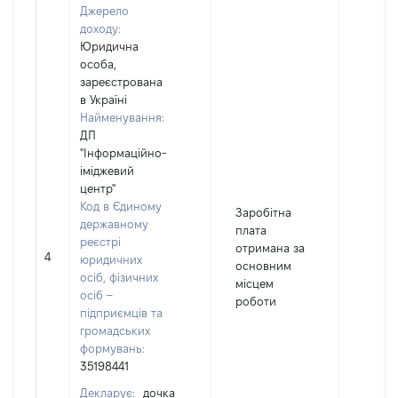
Джерело
доходу:
Юридична
особа,
зареєстрована
в Україні
Найменування:
ДП
"Інформаційно-
іміджевий
центр"
Код в Єдиному
Заробітна
державному
плата
реєстрі
отримана за
4
17797
юридичних
основним
осіб, фізичних
місцем
осіб –
роботи
підприємців та
громадських
формувань:
35198441
Декларує:
дочка