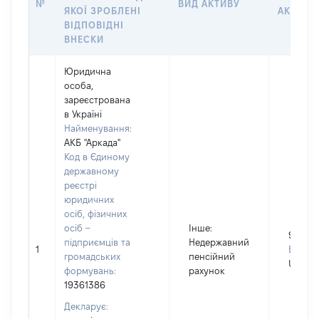
№
ВИД АКТИВУ
ЯКОЇ ЗРОБЛЕНІ
АКТИВУ
ВІДПОВІДНІ
ВНЕСКИ
Юридична
особа,
зареєстрована
в Україні
Найменування:
АКБ "Аркада"
Код в Єдиному
державному
реєстрі
юридичних
осіб, фізичних
осіб –
Інше
:
9000
підприємців та
Недержавний
1
Валюта
громадських
пенсійний
UAH
формувань:
рахунок
19361386
Декларує: