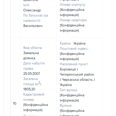
Номер корпусу:
Ім'я:
[Конфіденційна
Олександр
інформація]
По батькові (за
Номер квартири:
наявності):
[Конфіденційна
Васильович
інформація]
Країна:
Україна
Вид об'єкта:
Поштовий індекс:
Земельна
[Конфіденційна
ділянка
інформація]
Дата набуття
Населений пункт:
права:
Боровиця /
25.05.2007
Чигиринський район
Загальна
/ Черкаська область /
2
площа (м
):
Україна
1805,20
Тип вулиці:
Кадастровий
[Конфіденційна
номер:
інформація]
10
52702
[Конфіденційна
Вулиця:
інформація]
[Конфіденційна
інформація]