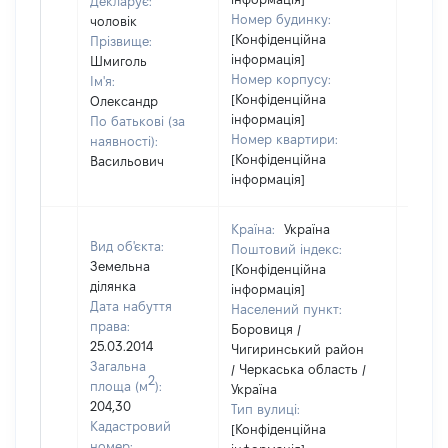
Декларує:
Номер будинку:
чоловік
[Конфіденційна
Прізвище:
інформація]
Шмиголь
Номер корпусу:
Ім'я:
[Конфіденційна
Олександр
інформація]
По батькові (за
Номер квартири:
наявності):
[Конфіденційна
Васильович
інформація]
Країна:
Україна
Вид об'єкта:
Поштовий індекс:
Земельна
[Конфіденційна
ділянка
інформація]
Дата набуття
Населений пункт:
права:
Боровиця /
25.03.2014
Чигиринський район
Загальна
/ Черкаська область /
2
площа (м
):
Україна
204,30
Тип вулиці:
Кадастровий
[Конфіденційна
номер: