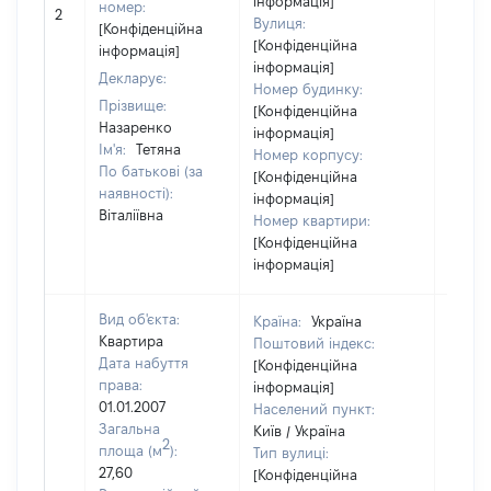
інформація]
[Не
номер:
2
Вулиця:
відом
[Конфіденційна
[Конфіденційна
інформація]
інформація]
Декларує:
Номер будинку:
Прізвище:
[Конфіденційна
Назаренко
інформація]
Ім'я:
Тетяна
Номер корпусу:
По батькові (за
[Конфіденційна
наявності):
інформація]
Віталіївна
Номер квартири:
[Конфіденційна
інформація]
Вид об'єкта:
Країна:
Україна
Квартира
Поштовий індекс:
Дата набуття
[Конфіденційна
права:
інформація]
01.01.2007
Населений пункт:
Загальна
Київ / Україна
2
площа (м
):
Тип вулиці:
27,60
[Конфіденційна