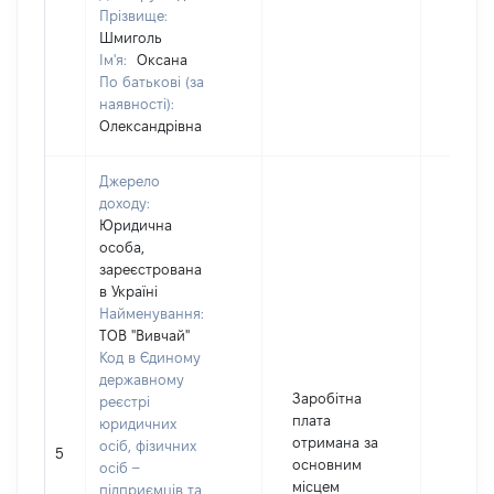
Прізвище:
Шмиголь
Ім'я:
Оксана
По батькові (за
наявності):
Олександрівна
Джерело
доходу:
Юридична
особа,
зареєстрована
в Україні
Найменування:
ТОВ "Вивчай"
Код в Єдиному
державному
Заробітна
реєстрі
плата
юридичних
отримана за
осіб, фізичних
5
9962
основним
осіб –
місцем
підприємців та