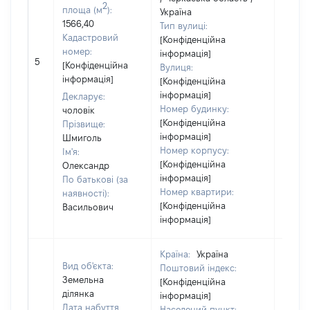
2
площа (м
):
Україна
1566,40
Тип вулиці:
Кадастровий
[Конфіденційна
номер:
інформація]
[Не
5
[Конфіденційна
Вулиця:
відом
інформація]
[Конфіденційна
інформація]
Декларує:
Номер будинку:
чоловік
[Конфіденційна
Прізвище:
інформація]
Шмиголь
Номер корпусу:
Ім'я:
[Конфіденційна
Олександр
інформація]
По батькові (за
Номер квартири:
наявності):
[Конфіденційна
Васильович
інформація]
Країна:
Україна
Вид об'єкта:
Поштовий індекс:
Земельна
[Конфіденційна
ділянка
інформація]
Дата набуття
Населений пункт: