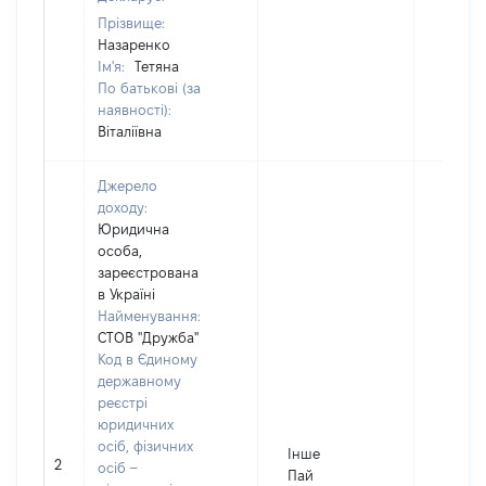
Прізвище:
Назаренко
Ім'я:
Тетяна
По батькові (за
наявності):
Віталіївна
Джерело
доходу:
Юридична
особа,
зареєстрована
в Україні
Найменування:
СТОВ "Дружба"
Код в Єдиному
державному
реєстрі
юридичних
осіб, фізичних
Інше
2
15200
осіб –
Пай