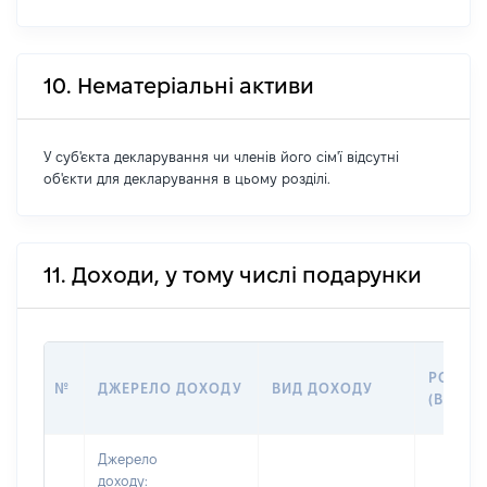
10. Нематеріальні активи
У суб'єкта декларування чи членів його сім'ї відсутні
об'єкти для декларування в цьому розділі.
11. Доходи, у тому числі подарунки
РОЗМІ
№
ДЖЕРЕЛО ДОХОДУ
ВИД ДОХОДУ
(ВАРТІ
Джерело
доходу: