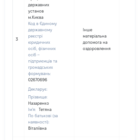
державних
установ
м.Києва
Код в Єдиному
державному
Інше
реєстрі
матеріальна
3
500
юридичних
допомога на
осіб, фізичних
оздоровлення
осіб –
підприємців та
громадських
формувань:
02670696
Декларує:
Прізвище:
Назаренко
Ім'я:
Тетяна
По батькові (за
наявності):
Віталіївна