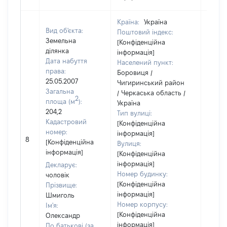
Країна:
Україна
Вид об'єкта:
Поштовий індекс:
Земельна
[Конфіденційна
ділянка
інформація]
Дата набуття
Населений пункт:
права:
Боровиця /
25.05.2007
Чигиринський район
Загальна
/ Черкаська область /
2
площа (м
):
Україна
204,2
Тип вулиці:
Кадастровий
[Конфіденційна
номер:
інформація]
8
2413
[Конфіденційна
Вулиця:
інформація]
[Конфіденційна
інформація]
Декларує:
Номер будинку:
чоловік
[Конфіденційна
Прізвище:
інформація]
Шмиголь
Номер корпусу:
Ім'я:
[Конфіденційна
Олександр
інформація]
По батькові (за