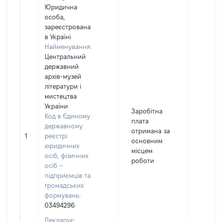
Юридична
особа,
зареєстрована
в Україні
Найменування:
Центральний
державний
архів-музей
літератури і
мистецтва
України
Заробітна
Код в Єдиному
плата
державному
отримана за
1
реєстрі
17000
основним
юридичних
місцем
осіб, фізичних
роботи
осіб –
підприємців та
громадських
формувань:
03494296
Декларує: