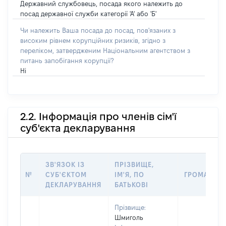
Державний службовець, посада якого належить до
посад державної служби категорії 'А' або 'Б'
Чи належить Ваша посада до посад, пов'язаних з
високим рівнем корупційних ризиків, згідно з
переліком, затвердженим Національним агентством з
питань запобігання корупції?
Ні
2.2. Інформація про членів сім'ї
суб'єкта декларування
ЗВ'ЯЗОК ІЗ
ПРІЗВИЩЕ,
№
СУБ'ЄКТОМ
ІМ'Я, ПО
ГРОМАДЯН
ДЕКЛАРУВАННЯ
БАТЬКОВІ
Прізвище:
Шмиголь