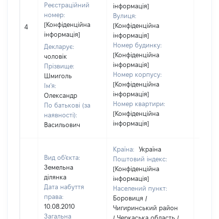
Реєстраційний
інформація]
номер:
Вулиця:
[Не
[Конфіденційна
[Конфіденційна
4
відом
інформація]
інформація]
Номер будинку:
Декларує:
[Конфіденційна
чоловік
інформація]
Прізвище:
Номер корпусу:
Шмиголь
[Конфіденційна
Ім'я:
інформація]
Олександр
Номер квартири:
По батькові (за
[Конфіденційна
наявності):
інформація]
Васильович
Країна:
Україна
Вид об'єкта:
Поштовий індекс:
Земельна
[Конфіденційна
ділянка
інформація]
Дата набуття
Населений пункт:
права:
Боровиця /
10.08.2010
Чигиринський район
Загальна
/ Черкаська область /