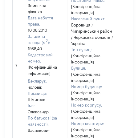
Поштовий індекс:
Земельна
[Конфіденційна
ділянка
інформація]
Дата набуття
Населений пункт:
права:
Боровиця /
10.08.2010
Чигиринський район
Загальна
/ Черкаська область /
2
площа (м
):
Україна
1566,40
Тип вулиці:
Кадастровий
[Конфіденційна
номер:
інформація]
[Не
7
[Конфіденційна
Вулиця:
відом
інформація]
[Конфіденційна
інформація]
Декларує:
Номер будинку:
чоловік
[Конфіденційна
Прізвище:
інформація]
Шмиголь
Номер корпусу:
Ім'я:
[Конфіденційна
Олександр
інформація]
По батькові (за
Номер квартири:
наявності):
[Конфіденційна
Васильович
інформація]