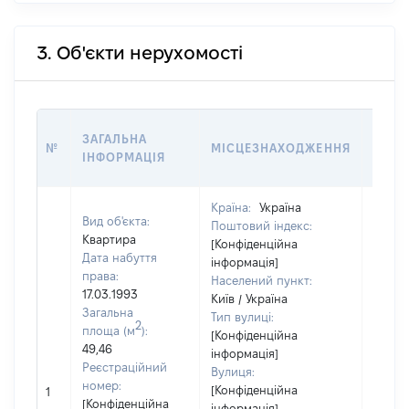
3. Об'єкти нерухомості
ВАРТ
ЗАГАЛЬНА
№
МІСЦЕЗНАХОДЖЕННЯ
НА Д
ІНФОРМАЦІЯ
НАБУ
Країна:
Україна
Вид об'єкта:
Поштовий індекс:
Квартира
[Конфіденційна
Дата набуття
інформація]
права:
Населений пункт:
17.03.1993
Київ / Україна
Загальна
Тип вулиці:
2
площа (м
):
[Конфіденційна
49,46
інформація]
Реєстраційний
Вулиця:
номер:
[Конфіденційна
1
24730
[Конфіденційна
інформація]