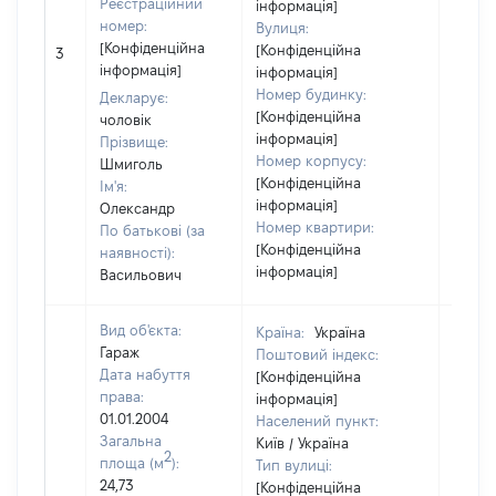
Реєстраційний
інформація]
номер:
Вулиця:
[Не
[Конфіденційна
[Конфіденційна
3
відом
інформація]
інформація]
Номер будинку:
Декларує:
[Конфіденційна
чоловік
інформація]
Прізвище:
Номер корпусу:
Шмиголь
[Конфіденційна
Ім'я:
інформація]
Олександр
Номер квартири:
По батькові (за
[Конфіденційна
наявності):
інформація]
Васильович
Вид об'єкта:
Країна:
Україна
Гараж
Поштовий індекс:
Дата набуття
[Конфіденційна
права:
інформація]
01.01.2004
Населений пункт:
Загальна
Київ / Україна
2
площа (м
):
Тип вулиці:
24,73
[Конфіденційна