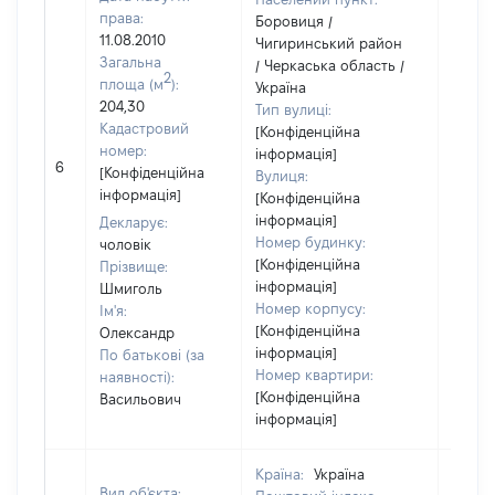
права:
Боровиця /
11.08.2010
Чигиринський район
Загальна
/ Черкаська область /
2
площа (м
):
Україна
204,30
Тип вулиці:
Кадастровий
[Конфіденційна
номер:
інформація]
[Не
6
[Конфіденційна
Вулиця:
відом
інформація]
[Конфіденційна
інформація]
Декларує:
Номер будинку:
чоловік
[Конфіденційна
Прізвище:
інформація]
Шмиголь
Номер корпусу:
Ім'я:
[Конфіденційна
Олександр
інформація]
По батькові (за
Номер квартири:
наявності):
[Конфіденційна
Васильович
інформація]
Країна:
Україна
Вид об'єкта: