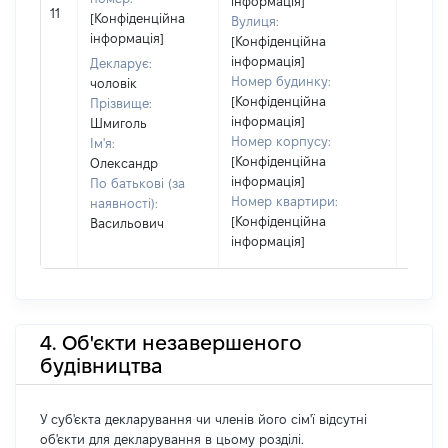
інформація]
11
2413
[Конфіденційна
Вулиця:
інформація]
[Конфіденційна
інформація]
Декларує:
Номер будинку:
чоловік
[Конфіденційна
Прізвище:
інформація]
Шмиголь
Номер корпусу:
Ім'я:
[Конфіденційна
Олександр
інформація]
По батькові (за
Номер квартири:
наявності):
[Конфіденційна
Васильович
інформація]
4. Об'єкти незавершеного
будівництва
У суб'єкта декларування чи членів його сім'ї відсутні
об'єкти для декларування в цьому розділі.