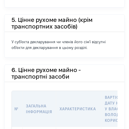
5. Цінне рухоме майно (крім
транспортних засобів)
У суб'єкта декларування чи членів його сім'ї відсутні
об'єкти для декларування в цьому розділі.
6. Цінне рухоме майно -
транспортні засоби
ВАРТІСТЬ Н
ДАТУ НАБУ
ЗАГАЛЬНА
№
ХАРАКТЕРИСТИКА
У ВЛАСНІСТ
ІНФОРМАЦІЯ
ВОЛОДІННЯ
КОРИСТУВ