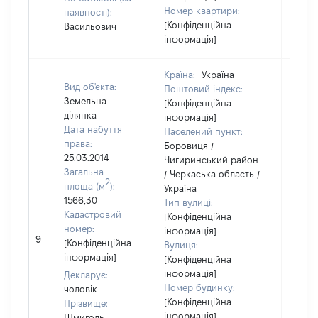
Номер квартири:
наявності):
[Конфіденційна
Васильович
інформація]
Країна:
Україна
Вид об'єкта:
Поштовий індекс:
Земельна
[Конфіденційна
ділянка
інформація]
Дата набуття
Населений пункт:
права:
Боровиця /
25.03.2014
Чигиринський район
Загальна
/ Черкаська область /
2
площа (м
):
Україна
1566,30
Тип вулиці:
Кадастровий
[Конфіденційна
номер:
інформація]
9
52702
[Конфіденційна
Вулиця:
інформація]
[Конфіденційна
інформація]
Декларує:
Номер будинку:
чоловік
[Конфіденційна
Прізвище:
інформація]
Шмиголь