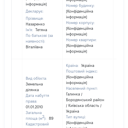
інформація]
Номер будинку:
Декларує:
[Конфіденційна
інформація]
Прізвище:
Номер корпусу:
Назаренко
[Конфіденційна
Ім'я:
Тетяна
інформація]
По батькові (за
Номер квартири:
наявності):
[Конфіденційна
Віталіївна
інформація]
Країна:
Україна
Поштовий індекс:
[Конфіденційна
Вид об'єкта:
інформація]
Земельна
Населений пункт:
ділянка
Галинка /
Дата набуття
Бородянський район
права:
/ Київська область /
01.01.2010
Україна
Загальна
2
Тип вулиці:
площа (м
):
89
[Конфіденційна
Кадастровий