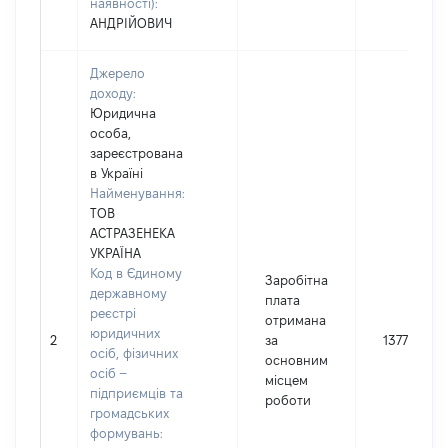
наявності):
АНДРІЙОВИЧ
Джерело
доходу:
Юридична
особа,
зареєстрована
в Україні
Найменування:
ТОВ
АСТРАЗЕНЕКА
УКРАЇНА
Код в Єдиному
Заробітна
державному
плата
реєстрі
отримана
юридичних
2
за
1377089
осіб, фізичних
основним
осіб –
місцем
підприємців та
роботи
громадських
формувань: