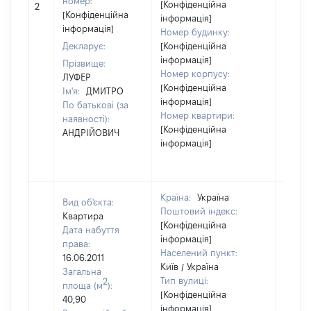
номер:
[Конфіденційна
2
17390
[Конфіденційна
інформація]
інформація]
Номер будинку:
Декларує:
[Конфіденційна
інформація]
Прізвище:
Номер корпусу:
ЛУФЕР
[Конфіденційна
Ім'я:
ДМИТРО
інформація]
По батькові (за
Номер квартири:
наявності):
[Конфіденційна
АНДРІЙОВИЧ
інформація]
Країна:
Україна
Вид об'єкта:
Поштовий індекс:
Квартира
[Конфіденційна
Дата набуття
інформація]
права:
Населений пункт:
16.06.2011
Київ / Україна
Загальна
Тип вулиці:
2
площа (м
):
[Конфіденційна
40,90
інформація]