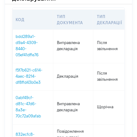
ТИП
ТИП
КОД
П
ДОКУМЕНТА
ДЕКЛАРАЦІЇ
bdd289a1-
d9a4-4309-
Виправлена
Після
2
8440-
декларація
звільнення
05ef41dffe76
f5f7b621-c614-
Після
4aec-8214-
Декларація
2
звільнення
df8ffd43b0e3
0abf49cf-
d81c-47d6-
Виправлена
Щорічна
2
8a3e-
декларація
70c72a09afab
Повідомлення
832ecfc8-