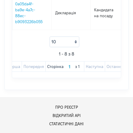
0a05da4f-
ba9e-4a7c-
Кандидата
Декларація
2
88ec-
на посаду
b9093226b055
1 - 8 з 8
Перша
Попередня
Сторінка
з
1
Наступна
Остання
ПРО РЕЄСТР
ВІДКРИТИЙ АРІ
СТАТИСТИЧНІ ДАНІ