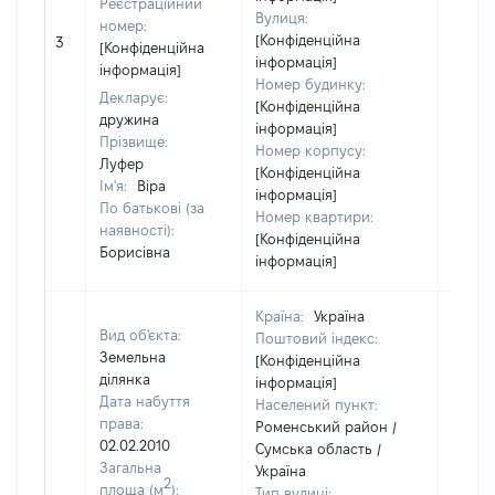
Реєстраційний
Вулиця:
номер:
[Конфіденційна
3
20641
[Конфіденційна
інформація]
інформація]
Номер будинку:
Декларує:
[Конфіденційна
дружина
інформація]
Прізвище:
Номер корпусу:
Луфер
[Конфіденційна
Ім'я:
Віра
інформація]
По батькові (за
Номер квартири:
наявності):
[Конфіденційна
Борисівна
інформація]
Країна:
Україна
Вид об'єкта:
Поштовий індекс:
Земельна
[Конфіденційна
ділянка
інформація]
Дата набуття
Населений пункт:
права:
Роменський район /
02.02.2010
Сумська область /
Загальна
Україна
2
площа (м
):
Тип вулиці: