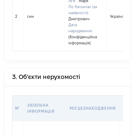
Ім'я:
Марк
По батькові (за
наявності):
2
син
Україна
Дмитрович
Дата
народження:
[Конфіденційна
інформація]
3. Об'єкти нерухомості
ВАРТ
ЗАГАЛЬНА
№
МІСЦЕЗНАХОДЖЕННЯ
НА Д
ІНФОРМАЦІЯ
НАБУ