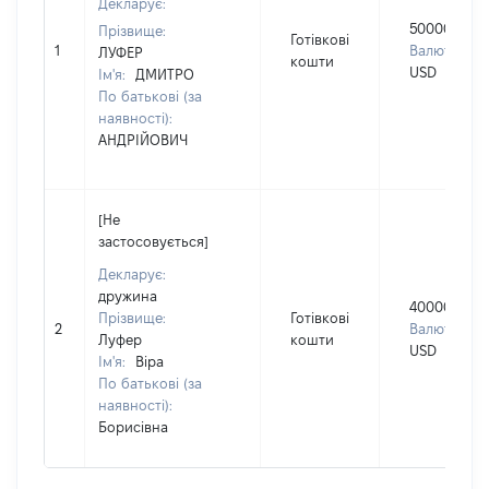
Декларує:
50000
Прізвище:
Готівкові
1
Валюта:
ЛУФЕР
кошти
USD
Ім'я:
ДМИТРО
По батькові (за
наявності):
АНДРІЙОВИЧ
[Не
застосовується]
Декларує:
дружина
40000
Прізвище:
Готівкові
2
Валюта:
Луфер
кошти
USD
Ім'я:
Віра
По батькові (за
наявності):
Борисівна