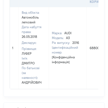
КОРИСТУВ
Вид об'єкта:
Автомобіль
легковий
Дата набуття
права:
Марка:
AUDI
26.05.2018
Модель:
A3
Декларує:
Рік випуску:
2016
Ідентифікаційний
1
688000
Прізвище:
номер:
ЛУФЕР
[Конфіденційна
Ім'я:
інформація]
ДМИТРО
По батькові
(за
наявності):
АНДРІЙОВИЧ