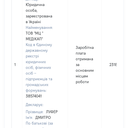
Юридична
особа,
зареєстрована
в Україні
Найменування:
ТОВ "МЦ "
МЕДІКАП"
Код в Єдиному
Заробітна
державному
плата
реєстрі
отримана
юридичних
1
за
2318492
осіб, фізичних
основним
осіб –
місцем
підприємців та
роботи
громадських
формувань:
38574041
Декларує:
Прізвище:
ЛУФЕР
Ім'я:
ДМИТРО
По батькові (за