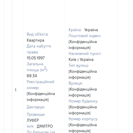
Країна:
Україна
Вид об'єкта:
Поштовий індекс:
Квартира
[Конфіденційна
Дата набуття
інформація]
права:
Населений пункт:
15.05.1997
Київ / Україна
Загальна
Тип вулиці:
2
площа (м
):
[Конфіденційна
69.34
інформація]
Реєстраційний
Вулиця:
[Не
номер:
[Конфіденційна
1
відом
[Конфіденційна
інформація]
інформація]
Номер будинку:
Декларує:
[Конфіденційна
інформація]
Прізвище:
Номер корпусу:
ЛУФЕР
[Конфіденційна
Ім'я:
ДМИТРО
інформація]
По батькові (за