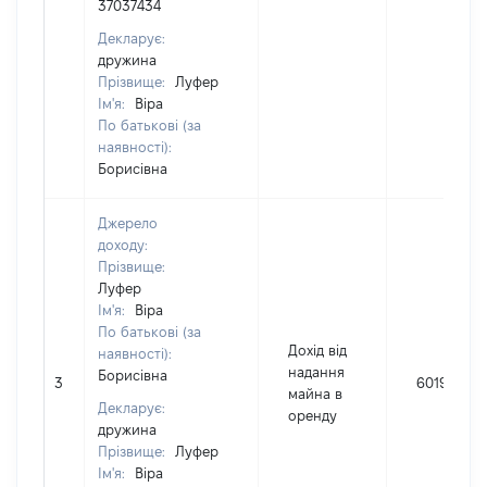
37037434
Декларує:
дружина
Прізвище:
Луфер
Ім'я:
Віра
По батькові (за
наявності):
Борисівна
Джерело
доходу:
Прізвище:
Луфер
Ім'я:
Віра
По батькові (за
Дохід від
наявності):
надання
Борисівна
3
6019
майна в
Декларує:
оренду
дружина
Прізвище:
Луфер
Ім'я:
Віра