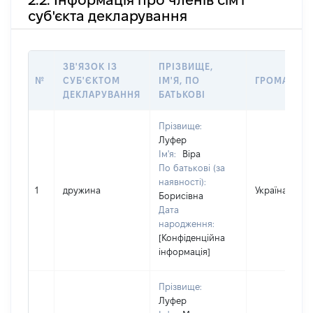
суб'єкта декларування
ЗВ'ЯЗОК ІЗ
ПРІЗВИЩЕ,
№
СУБ'ЄКТОМ
ІМ'Я, ПО
ГРОМАДЯН
ДЕКЛАРУВАННЯ
БАТЬКОВІ
Прізвище:
Луфер
Ім'я:
Віра
По батькові (за
наявності):
1
дружина
Україна
Борисівна
Дата
народження:
[Конфіденційна
інформація]
Прізвище:
Луфер