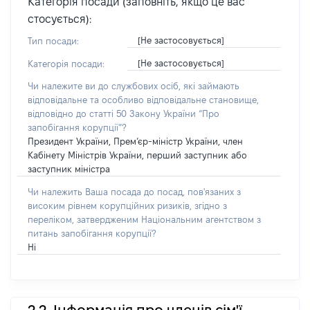
Категорія посади (заповніть, якщо це вас
стосується):
[Не застосовується]
Тип посади:
[Не застосовується]
Категорія посади:
Чи належите ви до службових осіб, які займають
відповідальне та особливо відповідальне становище,
відповідно до статті 50 Закону України “Про
запобігання корупції”?
Президент України, Прем’єр-міністр України, член
Кабінету Міністрів України, перший заступник або
заступник міністра
Чи належить Ваша посада до посад, пов'язаних з
високим рівнем корупційних ризиків, згідно з
переліком, затвердженим Національним агентством з
питань запобігання корупції?
Ні
2.2. Інформація про членів сім'ї