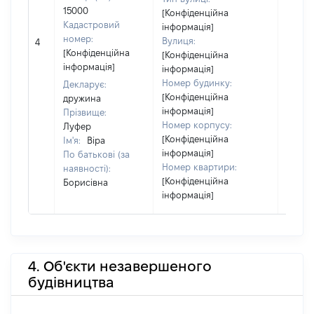
15000
[Конфіденційна
Кадастровий
інформація]
[Не
номер:
Вулиця:
4
відом
[Конфіденційна
[Конфіденційна
інформація]
інформація]
Номер будинку:
Декларує:
[Конфіденційна
дружина
інформація]
Прізвище:
Номер корпусу:
Луфер
[Конфіденційна
Ім'я:
Віра
інформація]
По батькові (за
Номер квартири:
наявності):
[Конфіденційна
Борисівна
інформація]
4. Об'єкти незавершеного
будівництва