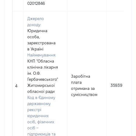
02012846
Джерело
доходу:
Юридична
особа,
зареєстрована
в Україні
Найменування:
КНП "Обласна
клінічна лікарня
ім. О.Ф.
Заробітна
Гербачевського"
плата
Житомирської
35939
4
отримана за
обласної ради
сумісництвом
Код в Єдиному
державному
реєстрі
юридичних
осіб, фізичних
осіб –
підприємців та