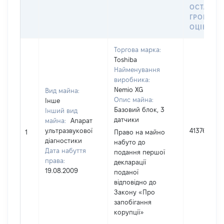
ОСТАНН
ГРОШОВ
ОЦІНКО
Торгова марка:
Toshiba
Найменування
виробника:
Nemio XG
Вид майна:
Опис майна:
Інше
Базовий блок, 3
Інший вид
датчики
майна:
Апарат
ультразвукової
413763
1
Право на майно
діагностики
набуто до
Дата набуття
подання першої
права:
декларації
19.08.2009
поданої
відповідно до
Закону «Про
запобігання
корупції»