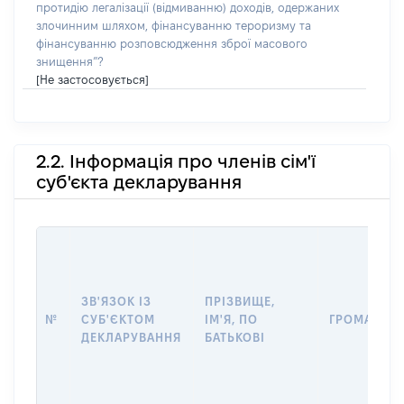
протидію легалізації (відмиванню) доходів, одержаних
злочинним шляхом, фінансуванню тероризму та
фінансуванню розповсюдження зброї масового
знищення”?
[Не застосовується]
2.2. Інформація про членів сім'ї
суб'єкта декларування
ЗВ'ЯЗОК ІЗ
ПРІЗВИЩЕ,
№
СУБ'ЄКТОМ
ІМ'Я, ПО
ГРОМАДЯН
ДЕКЛАРУВАННЯ
БАТЬКОВІ