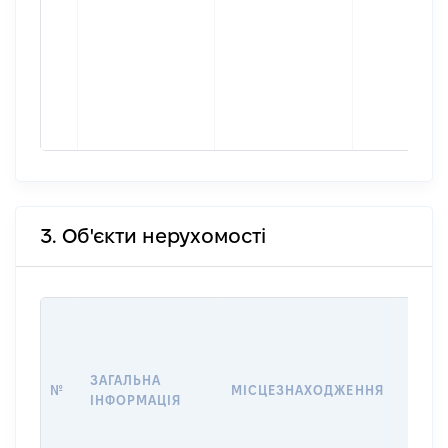
3. Об'єкти нерухомості
ВАРТ
ДАТУ
НАБУ
ЗАГАЛЬНА
ПРАВ
№
МІСЦЕЗНАХОДЖЕННЯ
ІНФОРМАЦІЯ
ЗА
ОСТ
ГРО