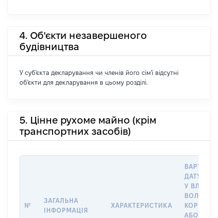
4. Об'єкти незавершеного
будівництва
У суб'єкта декларування чи членів його сім'ї відсутні
об'єкти для декларування в цьому розділі.
5. Цінне рухоме майно (крім
транспортних засобів)
ВАРТІСТЬ
ДАТУ НАБ
У ВЛАСНІ
ВОЛОДІН
ЗАГАЛЬНА
№
ХАРАКТЕРИСТИКА
КОРИСТУ
ІНФОРМАЦІЯ
АБО ЗА