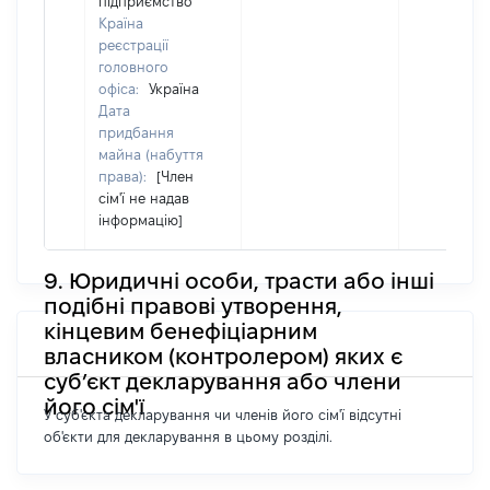
підприємство
Країна
реєстрації
головного
офіса:
Україна
Дата
придбання
майна (набуття
права):
[Член
сім'ї не надав
інформацію]
9. Юридичні особи, трасти або інші
подібні правові утворення,
кінцевим бенефіціарним
власником (контролером) яких є
суб’єкт декларування або члени
його сім'ї
У суб'єкта декларування чи членів його сім'ї відсутні
об'єкти для декларування в цьому розділі.