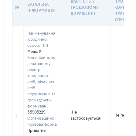
ВАРТІСТЬ У
ПРО ПЕРЕ
ЗАГАЛЬНА
№
ГРОШОВОМУ
КОРПОРА
ІНФОРМАЦІЯ
ВИРАЖЕННІ
ПРАВ В
УПРАВЛІ
Найменування
юридичної
особи:
ПП
Медіс К
Код в Єдиному
державному
реєстрі
юридичних
осіб, фізичних
осіб –
підприємців та
громадських
формувань:
35905229
[Не
Не переда
1
Організаційно-
застосовується]
правова форма:
Приватне