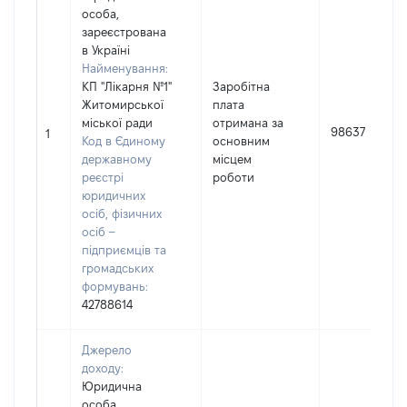
особа,
зареєстрована
в Україні
Найменування:
КП "Лікарня №1"
Заробітна
Житомирської
плата
міської ради
отримана за
98637
1
Код в Єдиному
основним
державному
місцем
реєстрі
роботи
юридичних
осіб, фізичних
осіб –
підприємців та
громадських
формувань:
42788614
Джерело
доходу:
Юридична
особа,