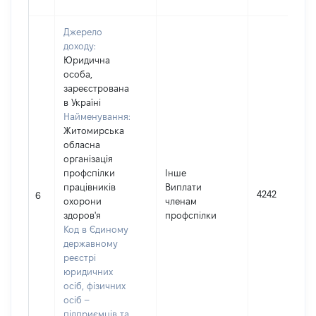
Джерело
доходу:
Юридична
особа,
зареєстрована
в Україні
Найменування:
Житомирська
обласна
організація
профспілки
Інше
працівників
Виплати
4242
6
охорони
членам
здоров'я
профспілки
Код в Єдиному
державному
реєстрі
юридичних
осіб, фізичних
осіб –
підприємців та