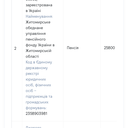
зареєстрована
в Україні
Найменування:
Житомирське
обєднане
управління
пенсійного
фонду України в
Пенсія
25800
2
Житомирській
області
Код в Єдиному
державному
реєстрі
юридичних
осіб, фізичних
осіб –
підприємців та
громадських
формувань:
2358903981
Джерело