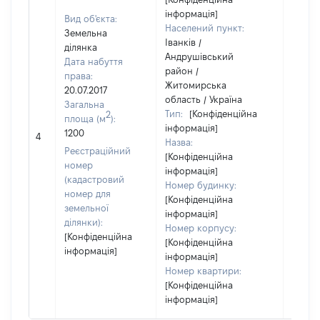
інформація]
Вид об'єкта:
Населений пункт:
Земельна
Іванків /
ділянка
Андрушівський
Дата набуття
район /
права:
Житомирська
20.07.2017
область / Україна
Загальна
Тип:
[Конфіденційна
2
площа (м
):
інформація]
1200
[Не ві
4
Назва:
Реєстраційний
[Конфіденційна
номер
інформація]
(кадастровий
Номер будинку:
номер для
[Конфіденційна
земельної
інформація]
ділянки):
Номер корпусу:
[Конфіденційна
[Конфіденційна
інформація]
інформація]
Номер квартири:
[Конфіденційна
інформація]