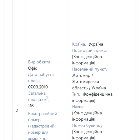
Країна:
Україна
Поштовий індекс:
[Конфіденційна
Вид об'єкта:
інформація]
Офіс
Населений пункт:
Дата набуття
Житомир /
права:
Житомирська
07.09.2010
область / Україна
Загальна
Тип:
[Конфіденційна
2
площа (м
):
інформація]
116
Назва:
36289
2
[Конфіденційна
Реєстраційний
інформація]
номер
Номер будинку:
(кадастровий
[Конфіденційна
номер для
інформація]
земельної