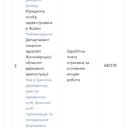
доходу:
Юридична
особа,
зареєстрована
в Україні
Найменування:
Департамент
охорони
здоров'я
Заробітна
Житомирської
плата
обласної
отримана за
440379
3
державної
основним
адміністрації
місцем
Код в Єдиному
роботи
державному
реєстрі
юридичних
осіб, фізичних
осіб –
підприємців та
громадських
формувань: