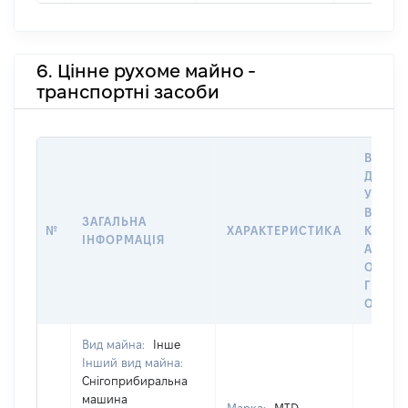
6. Цінне рухоме майно -
транспортні засоби
ВАРТІ
ДАТУ 
У ВЛА
ВОЛОД
ЗАГАЛЬНА
№
ХАРАКТЕРИСТИКА
КОРИС
ІНФОРМАЦІЯ
АБО З
ОСТА
ГРОШ
ОЦІН
Вид майна:
Інше
Інший вид майна:
Снігоприбиральна
машина