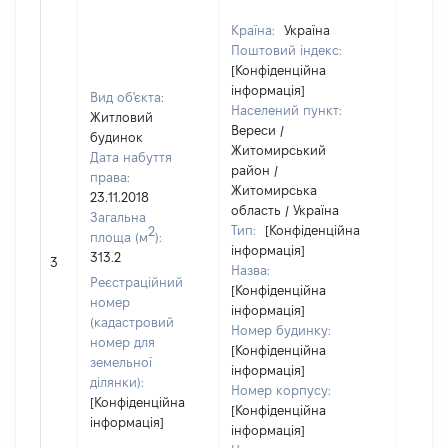
Країна:
Україна
Поштовий індекс:
[Конфіденційна
інформація]
Вид об'єкта:
Населений пункт:
Житловий
Вереси /
будинок
Житомирський
Дата набуття
район /
права:
Житомирська
23.11.2018
область / Україна
Загальна
Тип:
[Конфіденційна
2
площа (м
):
інформація]
313.2
711318
3
Назва:
Реєстраційний
[Конфіденційна
номер
інформація]
(кадастровий
Номер будинку:
номер для
[Конфіденційна
земельної
інформація]
ділянки):
Номер корпусу:
[Конфіденційна
[Конфіденційна
інформація]
інформація]