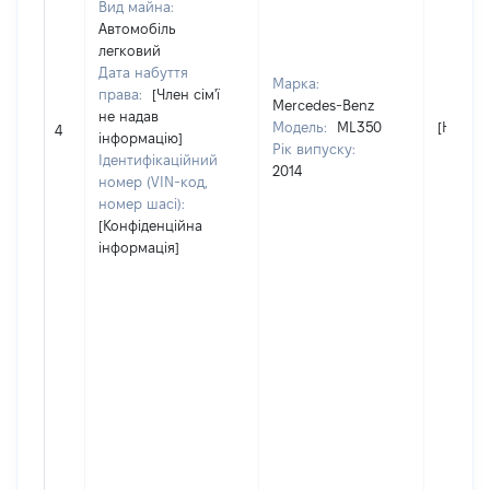
Вид майна:
Автомобіль
легковий
Дата набуття
Марка:
права:
[Член сім'ї
Mercedes-Benz
не надав
Модель:
ML350
[Не від
4
інформацію]
Рік випуску:
Ідентифікаційний
2014
номер (VIN-код,
номер шасі):
[Конфіденційна
інформація]