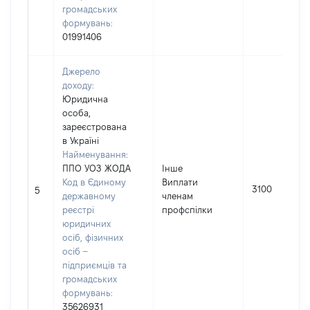
громадських
формувань:
01991406
Джерело
доходу:
Юридична
особа,
зареєстрована
в Україні
Найменування:
ППО УОЗ ЖОДА
Інше
Код в Єдиному
Виплати
3100
5
державному
членам
реєстрі
профспілки
юридичних
осіб, фізичних
осіб –
підприємців та
громадських
формувань:
35626931