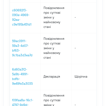
Повідомлення
c60692f3-
про суттєві
090e-4969-
зміни y
-
202
92ea-
майновому
c9e195b451d1
стані
Повідомлення
59ac0911-
про суттєві
59a3-4d07-
зміни y
-
202
bf63-
майновому
9c1ba3d3ea7d
стані
6d60a3f2-
5a9b-4991-
Декларація
Щорічна
202
bdfb-
9e49fe3a3035
Повідомлення
f09faa8a-16c1-
про суттєві
4797-9d9d-
зміни y
-
202