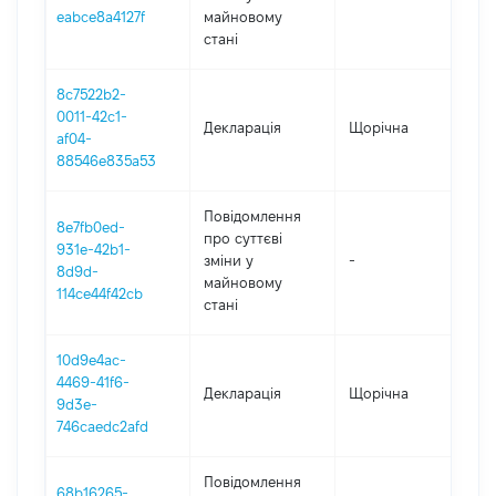
eabce8a4127f
майновому
стані
8c7522b2-
0011-42c1-
Декларація
Щорічна
202
af04-
88546e835a53
Повідомлення
8e7fb0ed-
про суттєві
931e-42b1-
зміни y
-
202
8d9d-
майновому
114ce44f42cb
стані
10d9e4ac-
4469-41f6-
Декларація
Щорічна
202
9d3e-
746caedc2afd
Повідомлення
68b16265-