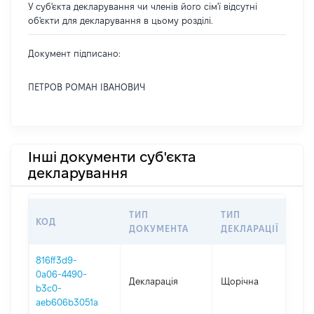
У суб'єкта декларування чи членів його сім'ї відсутні
об'єкти для декларування в цьому розділі.
Документ підписано:
ПЕТРОВ РОМАН ІВАНОВИЧ
Інші документи суб'єкта
декларування
ТИП
ТИП
КОД
ПЕ
ДОКУМЕНТА
ДЕКЛАРАЦІЇ
816ff3d9-
0a06-4490-
Декларація
Щорічна
202
b3c0-
aeb606b3051a