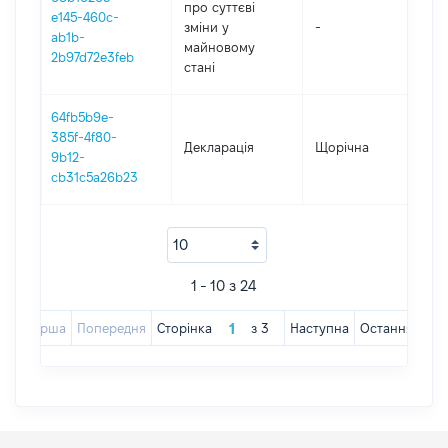
про суттєві
e145-460c-
зміни y
-
202
ab1b-
майновому
2b97d72e3feb
стані
64fb5b9e-
385f-4f80-
Декларація
Щорічна
202
9b12-
cb31c5a26b23
1 - 10 з 24
Перша
Попередня
Сторінка
з
3
Наступна
Остання