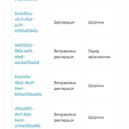
5c0d43ce-
c6c5-43af-
Декларація
Щорічна
20
ac51-
bf185a92442c
9423522d-
01.
f884-4ef9-
Виправлена
Перед
-
a9e8-
декларація
звільненням
02.
abb4a218a2e4
ffeb043b-
36a2-4bd7-
Виправлена
Щорічна
201
bbe1-
декларація
6d0ab36babbb
d52a2483-
9fc7-4f2b-
Виправлена
Щорічна
201
becd-
декларація
d134e393a496