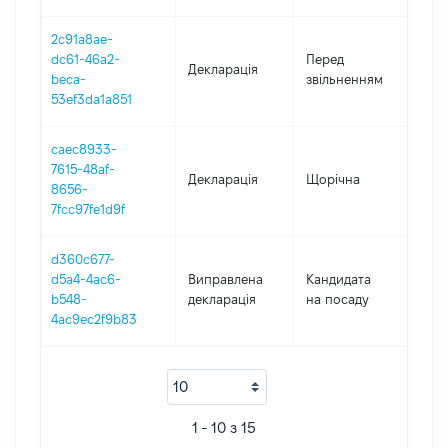
2c91a8ae-
01.
dc61-46a2-
Перед
Декларація
-
beca-
звільненням
02.
53ef3da1a851
caec8933-
7615-48af-
Декларація
Щорічна
201
8656-
7fcc97fe1d9f
d360c677-
d5a4-4ac6-
Виправлена
Кандидата
201
b548-
декларація
на посаду
4ac9ec2f9b83
1 - 10 з 15