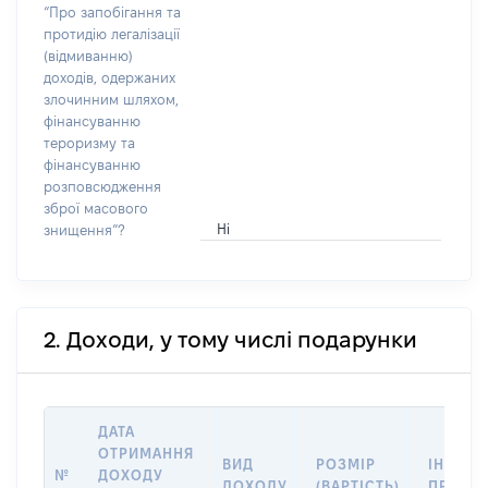
“Про запобігання та
протидію легалізації
(відмиванню)
доходів, одержаних
злочинним шляхом,
фінансуванню
тероризму та
фінансуванню
розповсюдження
зброї масового
Ні
знищення”?
2. Доходи, у тому числі подарунки
ДАТА
ОТРИМАННЯ
ВИД
РОЗМІР
ІНФОРМ
№
ДОХОДУ
ДОХОДУ
(ВАРТІСТЬ)
ПРО Д