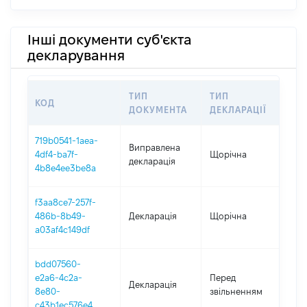
Інші документи суб'єкта
декларування
ТИП
ТИП
КОД
ПЕ
ДОКУМЕНТА
ДЕКЛАРАЦІЇ
719b0541-1aea-
Виправлена
4df4-ba7f-
Щорічна
202
декларація
4b8e4ee3be8a
f3aa8ce7-257f-
486b-8b49-
Декларація
Щорічна
202
a03af4c149df
bdd07560-
01.
e2a6-4c2a-
Перед
Декларація
-
8e80-
звільненням
02.
c43b1ec576e4