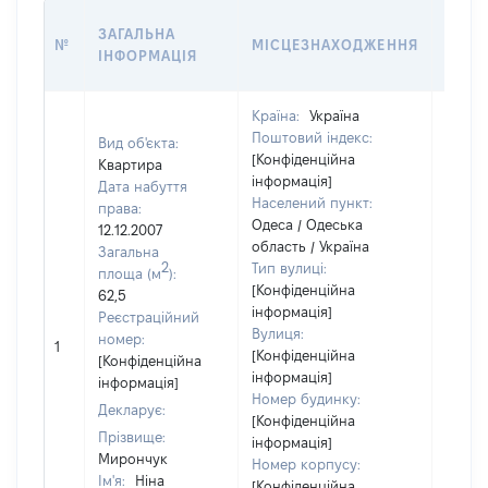
ВАРТ
ЗАГАЛЬНА
№
МІСЦЕЗНАХОДЖЕННЯ
НА Д
ІНФОРМАЦІЯ
НАБУ
Країна:
Україна
Поштовий індекс:
Вид об'єкта:
[Конфіденційна
Квартира
інформація]
Дата набуття
Населений пункт:
права:
Одеса / Одеська
12.12.2007
область / Україна
Загальна
2
Тип вулиці:
площа (м
):
[Конфіденційна
62,5
інформація]
Реєстраційний
Вулиця:
[Не
номер:
1
[Конфіденційна
відом
[Конфіденційна
інформація]
інформація]
Номер будинку:
Декларує:
[Конфіденційна
Прізвище:
інформація]
Мирончук
Номер корпусу:
Ім'я:
Ніна
[Конфіденційна