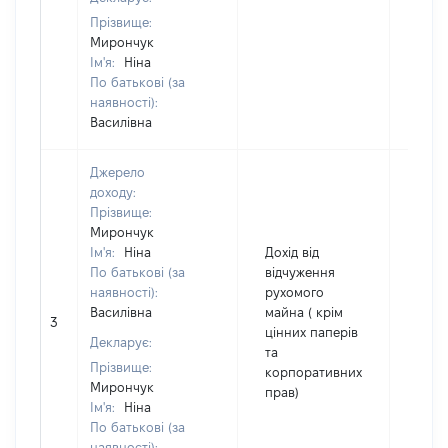
Прізвище:
Мирончук
Ім'я:
Ніна
По батькові (за
наявності):
Василівна
Джерело
доходу:
Прізвище:
Мирончук
Ім'я:
Ніна
Дохід від
По батькові (за
відчуження
наявності):
рухомого
Василівна
майна ( крім
3
7500
цінних паперів
Декларує:
та
Прізвище:
корпоративних
Мирончук
прав)
Ім'я:
Ніна
По батькові (за
наявності):