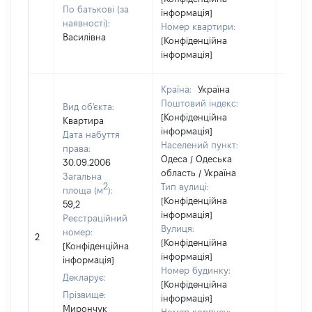
По батькові (за
інформація]
наявності):
Номер квартири:
Василівна
[Конфіденційна
інформація]
Країна:
Україна
Поштовий індекс:
Вид об'єкта:
[Конфіденційна
Квартира
інформація]
Дата набуття
Населений пункт:
права:
Одеса / Одеська
30.09.2006
область / Україна
Загальна
2
Тип вулиці:
площа (м
):
[Конфіденційна
59,2
інформація]
Реєстраційний
Вулиця:
номер:
2
23357
[Конфіденційна
[Конфіденційна
інформація]
інформація]
Номер будинку:
Декларує:
[Конфіденційна
Прізвище:
інформація]
Мирончук