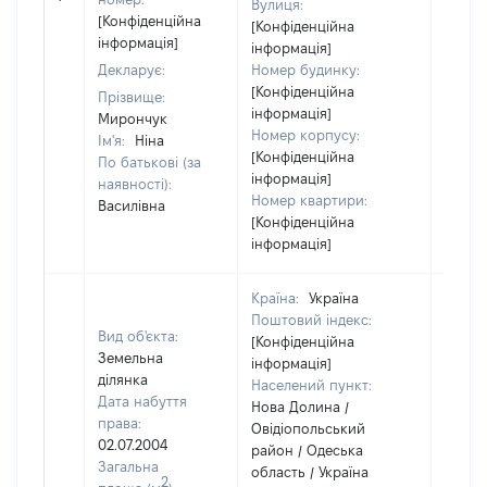
Вулиця:
[Конфіденційна
[Конфіденційна
інформація]
інформація]
Декларує:
Номер будинку:
[Конфіденційна
Прізвище:
інформація]
Мирончук
Номер корпусу:
Ім'я:
Ніна
[Конфіденційна
По батькові (за
інформація]
наявності):
Номер квартири:
Василівна
[Конфіденційна
інформація]
Країна:
Україна
Поштовий індекс:
Вид об'єкта:
[Конфіденційна
Земельна
інформація]
ділянка
Населений пункт:
Дата набуття
Нова Долина /
права:
Овідіопольський
02.07.2004
район / Одеська
Загальна
область / Україна
2