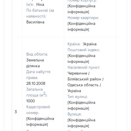
Номер корпусу:
Ім'я:
Ніна
[Конфіденційна
По батькові (за
інформація]
наявності):
Номер квартири:
Василівна
[Конфіденційна
інформація]
Країна:
Україна
Поштовий індекс:
Вид об'єкта:
[Конфіденційна
Земельна
інформація]
ділянка
Населений пункт:
Дата набуття
Черевичне /
права:
Біляївський район /
28.10.2008
Одеська область /
Загальна
Україна
2
площа (м
):
Тип вулиці:
1000
[Конфіденційна
Кадастровий
інформація]
3
787
номер:
Вулиця:
[Конфіденційна
[Конфіденційна
інформація]
інформація]