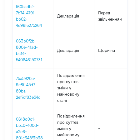
f605adbf-
01
7b74-4791-
Перед
Декларація
-
bb02-
звільненням
03
4e96fe275264
063b0f2b-
800e-41ad-
Декларація
Щорічна
2
bc14-
540646150731
Повідомлення
75a5920a-
про суттєві
9e8f-45d7-
зміни y
-
2
80ba-
майновому
2ef7cf83e54c
стані
Повідомлення
0618d0c1-
про суттєві
b5c0-400d-
зміни y
-
2
a2e6-
майновому
801c345f3b38