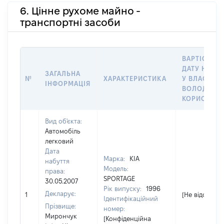
6. Цінне рухоме майно -
транспортні засоби
ВАРТІСТЬ Н
ДАТУ НАБУ
ЗАГАЛЬНА
№
ХАРАКТЕРИСТИКА
У ВЛАСНІСТ
ІНФОРМАЦІЯ
ВОЛОДІННЯ
КОРИСТУВ
Вид об'єкта:
Автомобіль
легковий
Дата
Марка:
KIA
набуття
Модель:
права:
SPORTAGE
30.05.2007
Рік випуску:
1996
Декларує:
1
[Не відомо]
Ідентифікаційний
Прізвище:
номер:
Мирончук
[Конфіденційна