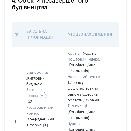
4. Об'єкти незавершеного
будівництва
ЗВ'Я
ЗАГАЛЬНА
№
МІСЦЕЗНАХОДЖЕННЯ
СУБ'
ІНФОРМАЦІЯ
ДЕКЛ
Країна:
Україна
Поштовий індекс:
[Конфіденційна
інформація]
Вид об'єкта:
Населений пункт:
Житловий
Таїрове /
будинок
Овідіопольський
Загальна
2
район / Одеська
Об'єкт
площа (м
):
область / Україна
повні
152
Тип вулиці:
частк
Реєстраційний
[Конфіденційна
побуд
номер:
інформація]
матері
[Конфіденційна
1
Вулиця:
за ко
інформація]
[Конфіденційна
суб'єк