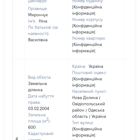
Декларує:
Номер будинку:
[Конфіденційна
Прізвище:
інформація]
Мирончук
Номер корпусу:
Ім'я:
Ніна
[Конфіденційна
По батькові (за
інформація]
наявності):
Номер квартири:
Василівна
[Конфіденційна
інформація]
Країна:
Україна
Поштовий індекс:
Вид об'єкта:
[Конфіденційна
Земельна
інформація]
ділянка
Населений пункт:
Дата набуття
Нова Долина /
права:
Овідіопольський
03.02.2004
район / Одеська
Загальна
область / Україна
2
площа (м
):
Тип вулиці:
600
[Конфіденційна
Кадастровий
інформація]
4
11841
номер: