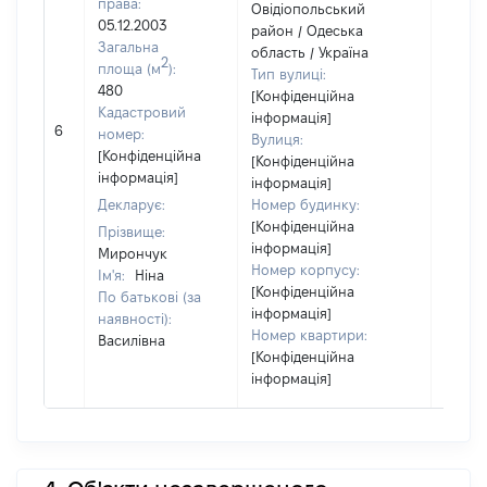
права:
Овідіопольський
05.12.2003
район / Одеська
Загальна
область / Україна
2
площа (м
):
Тип вулиці:
480
[Конфіденційна
Кадастровий
інформація]
6
21793
номер:
Вулиця:
[Конфіденційна
[Конфіденційна
інформація]
інформація]
Декларує:
Номер будинку:
[Конфіденційна
Прізвище:
інформація]
Мирончук
Номер корпусу:
Ім'я:
Ніна
[Конфіденційна
По батькові (за
інформація]
наявності):
Номер квартири:
Василівна
[Конфіденційна
інформація]