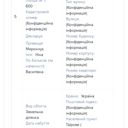
площа (м
):
Тип вулиці:
600
[Конфіденційна
Кадастровий
інформація]
5
10451
номер:
Вулиця:
[Конфіденційна
[Конфіденційна
інформація]
інформація]
Декларує:
Номер будинку:
[Конфіденційна
Прізвище:
інформація]
Мирончук
Номер корпусу:
Ім'я:
Ніна
[Конфіденційна
По батькові (за
інформація]
наявності):
Номер квартири:
Василівна
[Конфіденційна
інформація]
Країна:
Україна
Поштовий індекс:
Вид об'єкта:
[Конфіденційна
Земельна
інформація]
ділянка
Населений пункт:
Дата набуття
Таїрове /