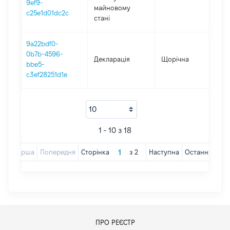
9ef9-
майновому
c25e1d01dc2c
стані
9a22bdf0-
0b7b-4596-
Декларація
Щорічна
20
bbe5-
c3ef28251d1e
1 - 10 з 18
Перша
Попередня
Сторінка
з
2
Наступна
Остання
ПРО РЕЄСТР