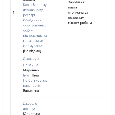
Заробітна
Код в Єдиному
плата
державному
1
отримана за
1924
реєстрі
основним
юридичних
місцем роботи
осіб, фізичних
осіб –
підприємців та
громадських
формувань:
[Не відомо]
Декларує:
Прізвище:
Мирончук
Ім'я:
Ніна
По батькові (за
наявності):
Василівна
Джерело
доходу:
Юридична