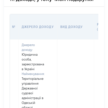
РОЗМ
№
ДЖЕРЕЛО ДОХОДУ
ВИД ДОХОДУ
(ВАРТ
Джерело
доходу:
Юридична
особа,
зареєстрована
в Україні
Найменування:
Територіальне
управління
Державної
судової
адміністрації в
Одеській
області