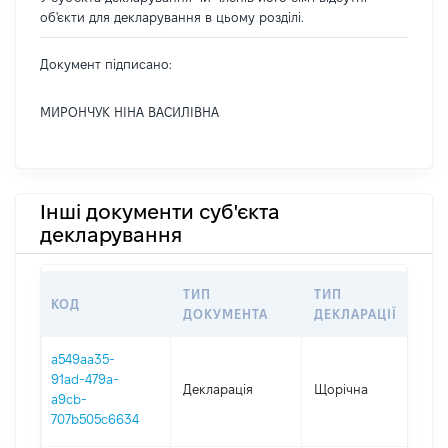
об'єкти для декларування в цьому розділі.
Документ підписано:
МИРОНЧУК НІНА ВАСИЛІВНА
Інші документи суб'єкта
декларування
ТИП
ТИП
КОД
П
ДОКУМЕНТА
ДЕКЛАРАЦІЇ
a549aa35-
91ad-479a-
Декларація
Щорічна
2
a9cb-
707b505c6634