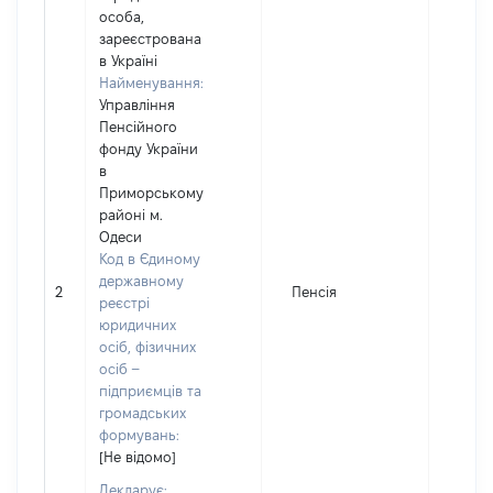
особа,
зареєстрована
в Україні
Найменування:
Управління
Пенсійного
фонду України
в
Приморському
районі м.
Одеси
Код в Єдиному
державному
2
Пенсія
1141
реєстрі
юридичних
осіб, фізичних
осіб –
підприємців та
громадських
формувань:
[Не відомо]
Декларує: