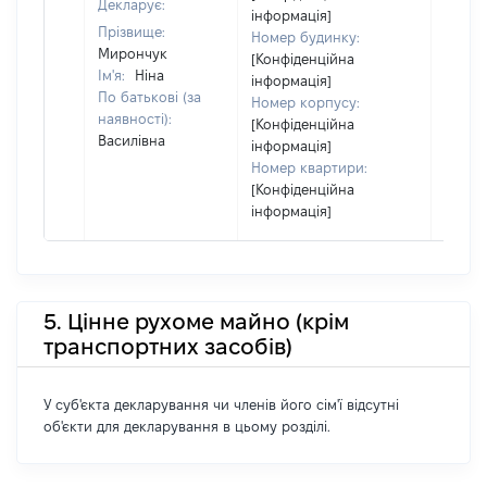
Декларує:
інформація]
декла
Прізвище:
Номер будинку:
або ч
Мирончук
[Конфіденційна
його сі
Ім'я:
Ніна
інформація]
По батькові (за
Номер корпусу:
наявності):
[Конфіденційна
Василівна
інформація]
Номер квартири:
[Конфіденційна
інформація]
5. Цінне рухоме майно (крім
транспортних засобів)
У суб'єкта декларування чи членів його сім'ї відсутні
об'єкти для декларування в цьому розділі.