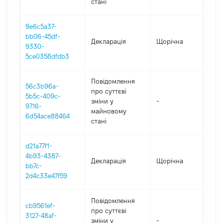
стані
9e6c5a37-
bb06-45df-
Декларація
Щорічна
20
9330-
5ce0358dfdb3
Повідомлення
56c3b96a-
про суттєві
5b5c-409c-
зміни y
-
20
9716-
майновому
6d54ace88464
стані
d21a77f1-
4b93-4387-
Декларація
Щорічна
2
bb7c-
2d4c33e47f59
Повідомлення
cb9561ef-
про суттєві
3127-48af-
зміни y
-
2