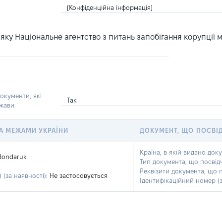
[Конфіденційна інформація]
ку Національне агентство з питань запобігання корупції 
окументи, які
Так
ржави
 ЗА МЕЖАМИ УКРАЇНИ
ДОКУМЕНТ, ЩО ПОСВІ
Країна, в якій видано док
Bondaruk
Тип документа, що посвід
Реквізити документа, що 
 (за наявності):
Не застосовується
Ідентифікаційний номер (з