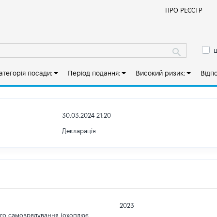
Й
ПРО РЕЄСТР
ш
атегорія посади:
Період подання:
Високий ризик:
Відп
30.03.2024 21:20
Декларація
2023
ого самоврядування (охоплює