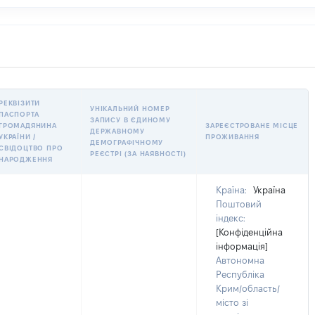
РЕКВІЗИТИ
УНІКАЛЬНИЙ НОМЕР
ПАСПОРТА
ЗАПИСУ В ЄДИНОМУ
ГРОМАДЯНИНА
ЗАРЕЄСТРОВАНЕ МІСЦЕ
ДЕРЖАВНОМУ
УКРАЇНИ /
ПРОЖИВАННЯ
ДЕМОГРАФІЧНОМУ
СВІДОЦТВО ПРО
РЕЄСТРІ (ЗА НАЯВНОСТІ)
НАРОДЖЕННЯ
Країна:
Україна
Поштовий
індекс:
[Конфіденційна
інформація]
Автономна
Республіка
Крим/область/
місто зі