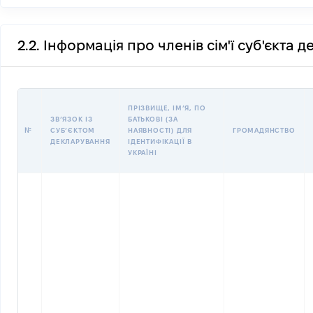
2.2. Інформація про членів сім'ї суб'єкта 
ПРІЗВИЩЕ, ІМʼЯ, ПО
ЗВʼЯЗОК ІЗ
БАТЬКОВІ (ЗА
№
СУБʼЄКТОМ
НАЯВНОСТІ) ДЛЯ
ГРОМАДЯНСТВО
ДЕКЛАРУВАННЯ
ІДЕНТИФІКАЦІЇ В
УКРАЇНІ