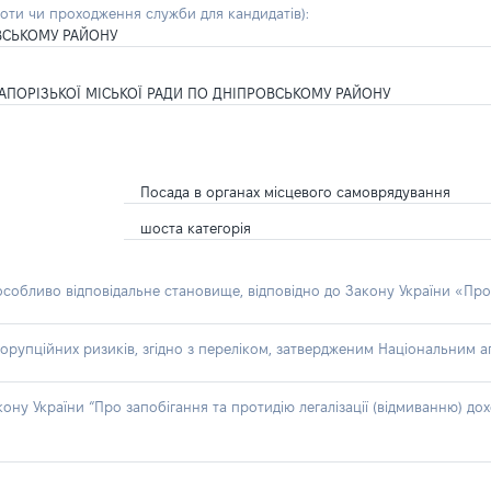
боти чи проходження служби для кандидатів)
:
ОВСЬКОМУ РАЙОНУ
ІЇ ЗАПОРІЗЬКОЇ МІСЬКОЇ РАДИ ПО ДНІПРОВСЬКОМУ РАЙОНУ
Посада в органах місцевого самоврядування
шоста категорія
 особливо відповідальне становище, відповідно до Закону України «Про
орупційних ризиків, згідно з переліком, затвердженим Національним аг
акону України “Про запобігання та протидію легалізації (відмиванню) 