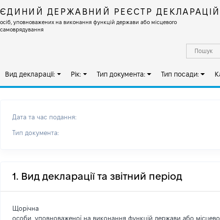
ЄДИНИЙ ДЕРЖАВНИЙ РЕЄСТР ДЕКЛАРАЦІ
осіб, уповноважених на виконання функцій держави або місцевого
самоврядування
Вид декларації:
Рік:
Тип документа:
Тип посади:
К
Дата та час подання:
Тип документа:
1. Вид декларації та звітний період
Щорічна
особи, уповноваженої на виконання функцій держави або місцев