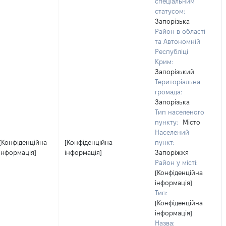
спеціальним
статусом:
Запорізька
Район в області
та Автономній
Республіці
Крим:
Запорізький
Територіальна
громада:
Запорізька
Тип населеного
пункту:
Місто
Населений
[Конфіденційна
[Конфіденційна
пункт:
інформація]
інформація]
Запоріжжя
Район у місті:
[Конфіденційна
інформація]
Тип:
[Конфіденційна
інформація]
Назва: