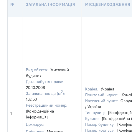
№
ЗАГАЛЬНА ІНФОРМАЦІЯ
МІСЦЕЗНАХОДЖЕННЯ
Вид об'єкта:
Житловий
будинок
Дата набуття права:
20.10.2008
Країна:
Україна
2
Загальна площа (м
):
Поштовий індекс:
[Конф
152,50
Населений пункт:
Овруч
Реєстраційний номер:
/ Україна
[Конфіденційна
Тип вулиці:
[Конфіденцій
1
інформація]
Вулиця:
[Конфіденційна 
Декларує:
Номер будинку:
[Конфід
Номер корпусу:
[Конфід
Прізвище:
Мамкута