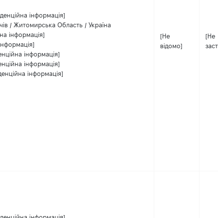
іденційна інформація]
чів / Житомирська Область / Україна
на інформація]
[Не
[Не
інформація]
відомо]
зас
енційна інформація]
енційна інформація]
денційна інформація]
іденційна інформація]