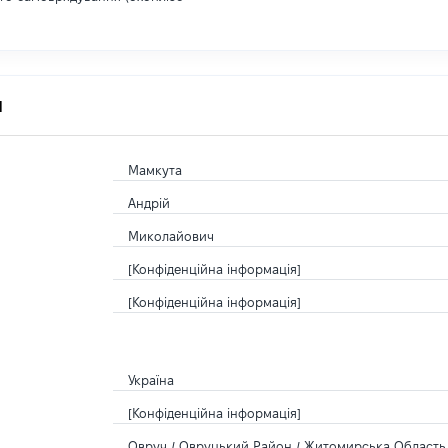
я
Мамкута
Андрій
Миколайович
[Конфіденційна інформація]
[Конфіденційна інформація]
Україна
[Конфіденційна інформація]
Овруч / Овруцький Район / Житомирська Область 