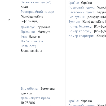
2
Загальна площа (м
):
Країна:
Україна
51,40
Поштовий індекс:
[Конф
Реєстраційний номер:
Населений пункт:
Берди
[Конфіденційна
Тип вулиці:
[Конфіденцій
2
інформація]
Вулиця:
[Конфіденційна 
Номер будинку:
[Конфід
Декларує:
дружина
Номер корпусу:
[Конфід
Прізвище:
Мамкута
Номер квартири:
[Конфі
Ім'я:
Наталія
По батькові (за
наявності):
Владиславівна
Вид об'єкта:
Земельна
ділянка
Дата набуття права:
Країна:
Україна
19.07.2010
Поштовий індекс:
[Конф
2