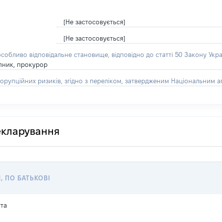
[Не застосовується]
[Не застосовується]
особливо відповідальне становище, відповідно до статті 50 Закону Укра
пник, прокурор
орупційних ризиків, згідно з переліком, затвердженим Національним аг
декларування
, ПО БАТЬКОВІ
та