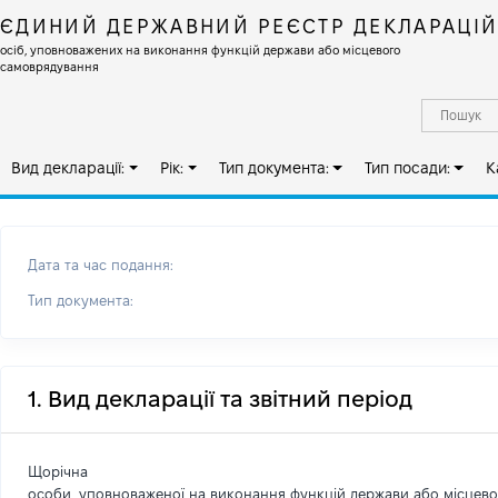
ЄДИНИЙ ДЕРЖАВНИЙ РЕЄСТР ДЕКЛАРАЦІ
осіб, уповноважених на виконання функцій держави або місцевого
самоврядування
Вид декларації:
Рік:
Тип документа:
Тип посади:
К
Дата та час подання:
Тип документа:
1. Вид декларації та звітний період
Щорічна
особи, уповноваженої на виконання функцій держави або місцев