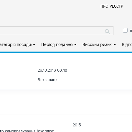
Й
ПРО РЕЄСТР
ш
атегорія посади:
Період подання:
Високий ризик:
Відп
26.10.2016 08:48
Декларація
2015
ого самоврядування (охоплює