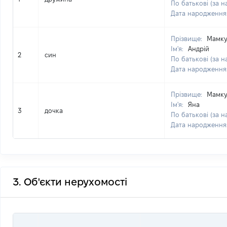
По батькові (за н
Дата народження
Прізвище:
Мамку
Ім'я:
Андрій
2
син
По батькові (за н
Дата народження
Прізвище:
Мамку
Ім'я:
Яна
3
дочка
По батькові (за н
Дата народження
3. Об'єкти нерухомості