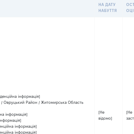
НА ДАТУ
ОС
НАБУТТЯ
ОЦ
іденційна інформація]
 / Овруцький Район / Житомирська Область
[Не
[Не
на інформація]
відомо]
зас
інформація]
енційна інформація]
енційна інформація]