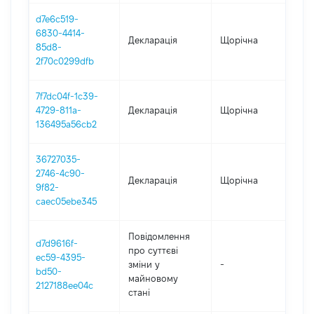
d7e6c519-
6830-4414-
Декларація
Щорічна
2
85d8-
2f70c0299dfb
7f7dc04f-1c39-
4729-811a-
Декларація
Щорічна
20
136495a56cb2
36727035-
2746-4c90-
Декларація
Щорічна
2
9f82-
caec05ebe345
Повідомлення
d7d9616f-
про суттєві
ec59-4395-
зміни y
-
2
bd50-
майновому
2127188ee04c
стані