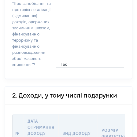
“Про запобігання та
протидію легалізації
(відмиванню)
доходів, одержаних
злочинним шляхом,
фінансуванню
тероризму та
фінансуванню
розповсюдження
зброї масового
Так
знищення”?
2. Доходи, у тому числі подарунки
ДАТА
ОТРИМАННЯ
РОЗМІР
І
№
ДОХОДУ
ВИД ДОХОДУ
(ВАРТІСТЬ)
П