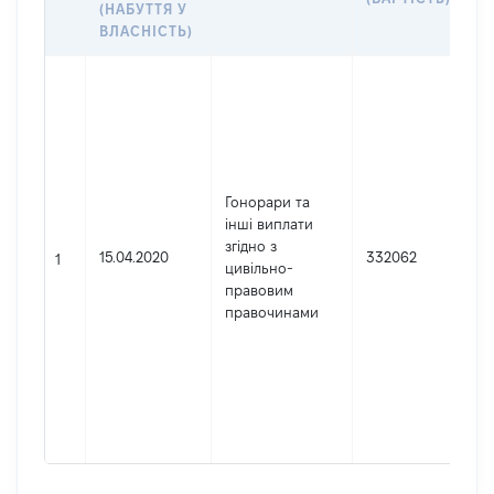
(НАБУТТЯ У
ВЛАСНІСТЬ)
Д
Ю
о
з
в 
Н
Гонорари та
А
інші виплати
К
згідно з
15.04.2020
332062
д
1
цивільно-
р
правовим
ю
правочинами
ос
ос
п
г
ф
4