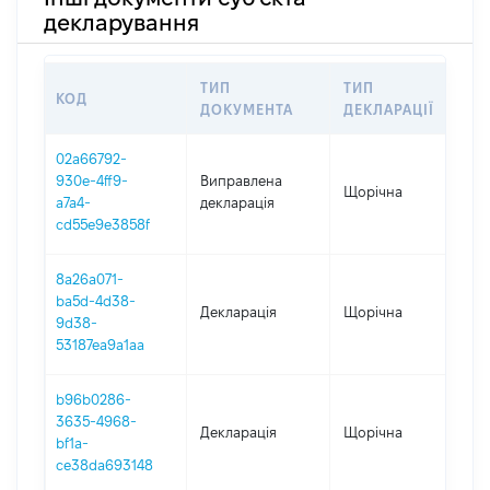
декларування
ТИП
ТИП
КОД
П
ДОКУМЕНТА
ДЕКЛАРАЦІЇ
02a66792-
930e-4ff9-
Виправлена
Щорічна
2
a7a4-
декларація
cd55e9e3858f
8a26a071-
ba5d-4d38-
Декларація
Щорічна
2
9d38-
53187ea9a1aa
b96b0286-
3635-4968-
Декларація
Щорічна
2
bf1a-
ce38da693148