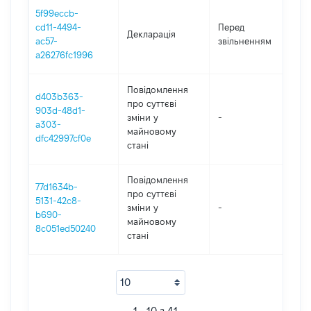
5f99eccb-
01
cd11-4494-
Перед
Декларація
-
ac57-
звільненням
19
a26276fc1996
Повідомлення
d403b363-
про суттєві
903d-48d1-
зміни y
-
20
a303-
майновому
dfc42997cf0e
стані
Повідомлення
77d1634b-
про суттєві
5131-42c8-
зміни y
-
20
b690-
майновому
8c051ed50240
стані
1 - 10 з 41