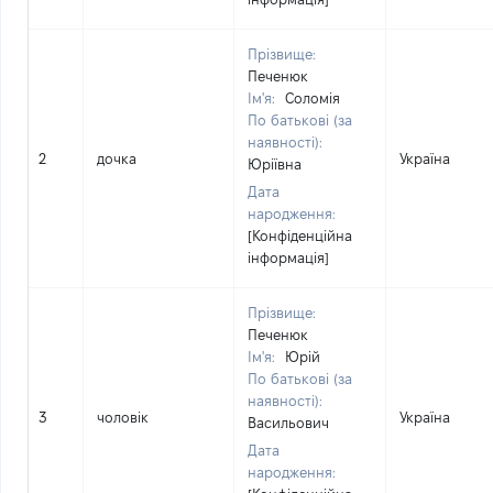
Прізвище:
Печенюк
Ім'я:
Соломія
По батькові (за
наявності):
2
дочка
Україна
Юріївна
Дата
народження:
[Конфіденційна
інформація]
Прізвище:
Печенюк
Ім'я:
Юрій
По батькові (за
наявності):
3
чоловік
Україна
Васильович
Дата
народження: