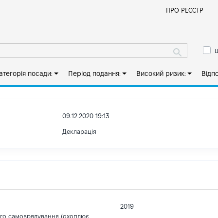
Й
ПРО РЕЄСТР
ш
атегорія посади:
Період подання:
Високий ризик:
Відп
09.12.2020 19:13
Декларація
2019
ого самоврядування (охоплює