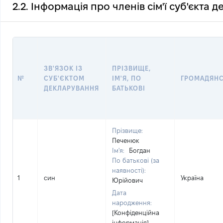
2.2. Інформація про членів сім'ї суб'єкта 
ЗВ'ЯЗОК ІЗ
ПРІЗВИЩЕ,
№
СУБ'ЄКТОМ
ІМ'Я, ПО
ГРОМАДЯН
ДЕКЛАРУВАННЯ
БАТЬКОВІ
Прізвище:
Печенюк
Ім'я:
Богдан
По батькові (за
наявності):
1
син
Україна
Юрійович
Дата
народження:
[Конфіденційна
інформація]