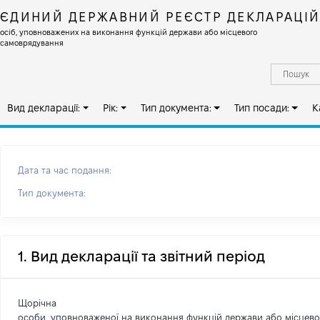
ЄДИНИЙ ДЕРЖАВНИЙ РЕЄСТР ДЕКЛАРАЦІ
осіб, уповноважених на виконання функцій держави або місцевого
самоврядування
Вид декларації:
Рік:
Тип документа:
Тип посади:
К
Дата та час подання:
Тип документа:
1. Вид декларації та звітний період
Щорічна
особи, уповноваженої на виконання функцій держави або місцев