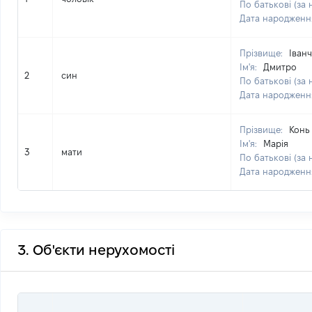
По батькові (за 
Дата народженн
Прізвище:
Іван
Ім'я:
Дмитро
2
син
По батькові (за 
Дата народженн
Прізвище:
Конь
Ім'я:
Марія
3
мати
По батькові (за 
Дата народженн
3. Об'єкти нерухомості