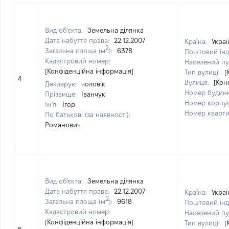
Вид об'єкта:
Земельна ділянка
Дата набуття права:
22.12.2007
Країна:
Украї
2
Загальна площа (м
):
6378
Поштовий інд
Кадастровий номер:
Населений пу
[Конфіденційна інформація]
Тип вулиці:
[
4
Вулиця:
[Кон
Декларує:
чоловік
Номер будин
Прізвище:
Іванчук
Номер корпу
Ім'я:
Ігор
Номер кварт
По батькові (за наявності):
Романович
Вид об'єкта:
Земельна ділянка
Дата набуття права:
22.12.2007
Країна:
Украї
2
Загальна площа (м
):
9618
Поштовий інд
Кадастровий номер:
Населений пу
[Конфіденційна інформація]
Тип вулиці:
[