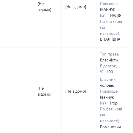
[Не
Прізвище:
[Не відомо]
відомо]
ІВАНЧУК
Ім'я:
НАДІЯ
По батькові
(за
наявності):
ВІТАЛІЇВНА
Тип права:
Власність
Відсоток,
%:
100
Власник:
чоловік
[Не
[Не відомо]
Прізвище:
відомо]
Іванчук
Ім'я:
Ігор
По батькові
(за
наявності):
Романович