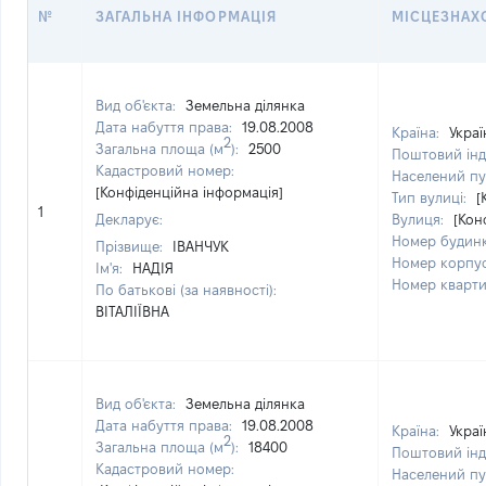
№
ЗАГАЛЬНА ІНФОРМАЦІЯ
МІСЦЕЗНАХ
Вид об'єкта:
Земельна ділянка
Дата набуття права:
19.08.2008
Країна:
Украї
2
Загальна площа (м
):
2500
Поштовий інд
Кадастровий номер:
Населений пу
[Конфіденційна інформація]
Тип вулиці:
[
1
Декларує:
Вулиця:
[Кон
Номер будин
Прізвище:
ІВАНЧУК
Номер корпу
Ім'я:
НАДІЯ
Номер кварт
По батькові (за наявності):
ВІТАЛІЇВНА
Вид об'єкта:
Земельна ділянка
Дата набуття права:
19.08.2008
Країна:
Украї
2
Загальна площа (м
):
18400
Поштовий інд
Кадастровий номер:
Населений пу