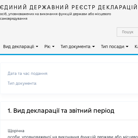
ЄДИНИЙ ДЕРЖАВНИЙ РЕЄСТР ДЕКЛАРАЦІ
осіб, уповноважених на виконання функцій держави або місцевого
самоврядування
Вид декларації:
Рік:
Тип документа:
Тип посади:
К
Дата та час подання:
Тип документа:
1. Вид декларації та звітний період
Щорічна
особи, уповноваженої на виконання функцій держави або місцев