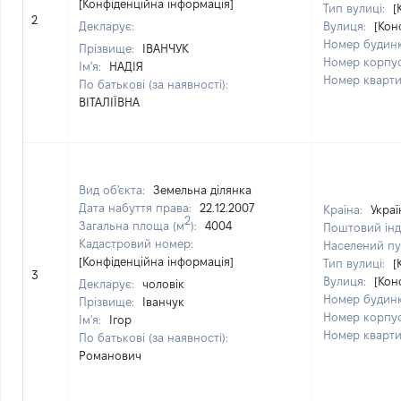
[Конфіденційна інформація]
Тип вулиці:
[
2
Декларує:
Вулиця:
[Кон
Номер будин
Прізвище:
ІВАНЧУК
Номер корпу
Ім'я:
НАДІЯ
Номер кварт
По батькові (за наявності):
ВІТАЛІЇВНА
Вид об'єкта:
Земельна ділянка
Дата набуття права:
22.12.2007
Країна:
Украї
2
Загальна площа (м
):
4004
Поштовий інд
Кадастровий номер:
Населений пу
[Конфіденційна інформація]
Тип вулиці:
[
3
Вулиця:
[Кон
Декларує:
чоловік
Номер будин
Прізвище:
Іванчук
Номер корпу
Ім'я:
Ігор
Номер кварт
По батькові (за наявності):
Романович