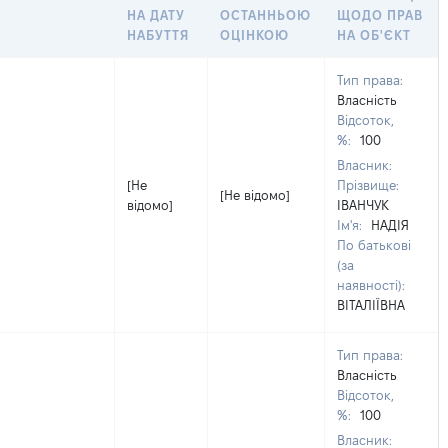
НА ДАТУ
ОСТАННЬОЮ
ЩОДО ПРАВ
НАБУТТЯ
ОЦІНКОЮ
НА ОБ'ЄКТ
Тип права:
Власність
Відсоток,
%:
100
Власник:
[Не
Прізвище:
[Не відомо]
відомо]
ІВАНЧУК
Ім'я:
НАДІЯ
По батькові
(за
наявності):
ВІТАЛІЇВНА
Тип права:
Власність
Відсоток,
%:
100
Власник: