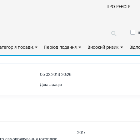
Й
ПРО РЕЄСТР
ш
атегорія посади:
Період подання:
Високий ризик:
Відп
05.02.2018 20:26
Декларація
2017
ого самоврядування (охоплює