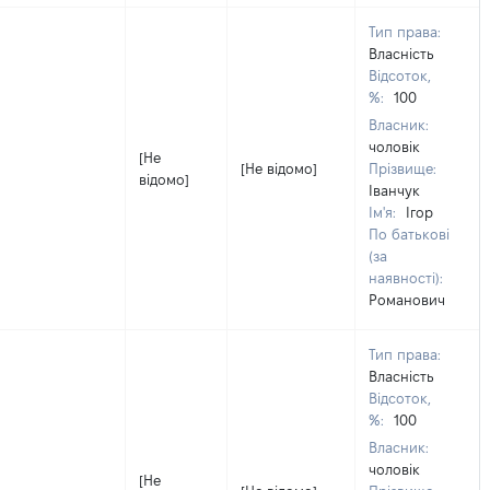
Тип права:
Власність
Відсоток,
%:
100
Власник:
чоловік
[Не
[Не відомо]
Прізвище:
відомо]
Іванчук
Ім'я:
Ігор
По батькові
(за
наявності):
Романович
Тип права:
Власність
Відсоток,
%:
100
Власник:
чоловік
[Не