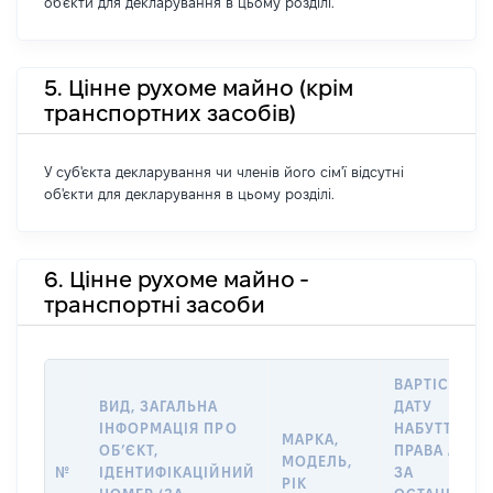
об'єкти для декларування в цьому розділі.
5. Цінне рухоме майно (крім
транспортних засобів)
У суб'єкта декларування чи членів його сім'ї відсутні
об'єкти для декларування в цьому розділі.
6. Цінне рухоме майно -
транспортні засоби
ВАРТІСТЬ Н
ВИД, ЗАГАЛЬНА
ДАТУ
ІНФОРМАЦІЯ ПРО
НАБУТТЯ
МАРКА,
ОБʼЄКТ,
ПРАВА АБО
МОДЕЛЬ,
№
ІДЕНТИФІКАЦІЙНИЙ
ЗА
РІК