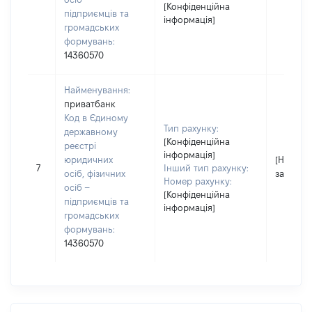
[Конфіденційна
підприємців та
інформація]
громадських
формувань:
14360570
Найменування:
приватбанк
Код в Єдиному
Тип рахунку:
державному
[Конфіденційна
реєстрі
інформація]
юридичних
[Не
7
Інший тип рахунку:
осіб, фізичних
застосо
Номер рахунку:
осіб –
[Конфіденційна
підприємців та
інформація]
громадських
формувань:
14360570