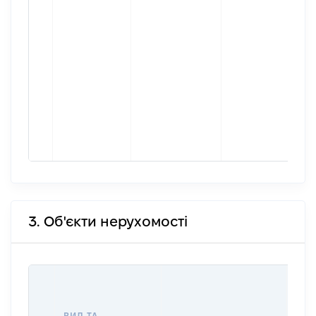
3. Об'єкти нерухомості
ВАР
ДАТ
НАБ