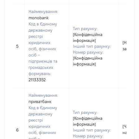
Найменування:
monobank
Код в Єдиному
Тип рахунку:
державному
[Конфіденційна
реєстрі
інформація]
юридичних
[Не
5
Інший тип рахунку:
осіб, фізичних
застосо
Номер рахунку:
осіб –
[Конфіденційна
підприємців та
інформація]
громадських
формувань:
21133352
Найменування:
приватбанк
Код в Єдиному
Тип рахунку:
державному
[Конфіденційна
реєстрі
інформація]
юридичних
[Член сім
6
Інший тип рахунку:
осіб, фізичних
надав і
Номер рахунку:
осіб –