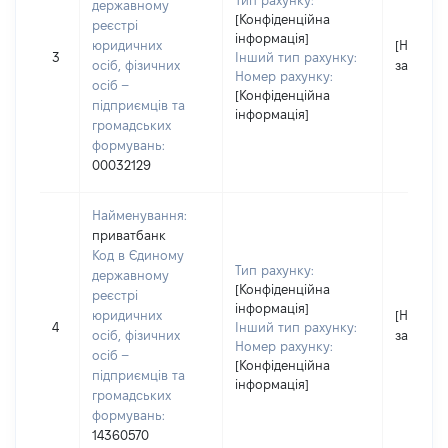
Тип рахунку:
державному
[Конфіденційна
реєстрі
інформація]
юридичних
[Не
3
Інший тип рахунку:
осіб, фізичних
застосо
Номер рахунку:
осіб –
[Конфіденційна
підприємців та
інформація]
громадських
формувань:
00032129
Найменування:
приватбанк
Код в Єдиному
Тип рахунку:
державному
[Конфіденційна
реєстрі
інформація]
юридичних
[Не
4
Інший тип рахунку:
осіб, фізичних
застосо
Номер рахунку:
осіб –
[Конфіденційна
підприємців та
інформація]
громадських
формувань:
14360570