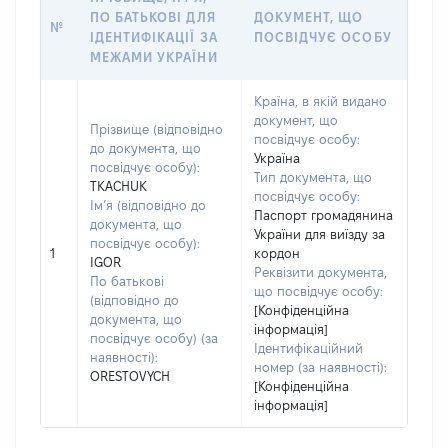
ПО БАТЬКОВІ ДЛЯ
ДОКУМЕНТ, ЩО
№
ІДЕНТИФІКАЦІЇ ЗА
ПОСВІДЧУЄ ОСОБУ
МЕЖАМИ УКРАЇНИ
Країна, в якій видано
документ, що
Прізвище (відповідно
посвідчує особу:
до документа, що
Україна
посвідчує особу):
Тип документа, що
TKACHUK
посвідчує особу:
Ім’я (відповідно до
Паспорт громадянина
документа, що
України для виїзду за
посвідчує особу):
1
кордон
IGOR
Реквізити документа,
По батькові
що посвідчує особу:
(відповідно до
[Конфіденційна
документа, що
інформація]
посвідчує особу) (за
Ідентифікаційний
наявності):
номер (за наявності):
ORESTOVYCH
[Конфіденційна
інформація]