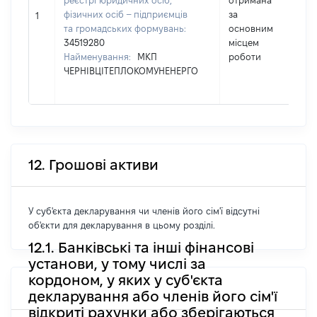
реєстрі юридичних осіб,
отримана
фізичних осіб – підприємців
за
17
1
та громадських формувань:
основним
34519280
місцем
Найменування:
МКП
роботи
ЧЕРНІВЦІТЕПЛОКОМУНЕНЕРГО
12. Грошові активи
У суб'єкта декларування чи членів його сім'ї відсутні
об'єкти для декларування в цьому розділі.
12.1. Банківські та інші фінансові
установи, у тому числі за
кордоном, у яких у суб'єкта
декларування або членів його сім'ї
відкриті рахунки або зберігаються