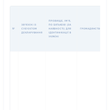
П
І
Б
ПРІЗВИЩЕ, ІМʼЯ,
І
ЗВʼЯЗОК ІЗ
ПО БАТЬКОВІ (ЗА
№
СУБʼЄКТОМ
НАЯВНОСТІ) ДЛЯ
ГРОМАДЯНСТВО
У
ДЕКЛАРУВАННЯ
ІДЕНТИФІКАЦІЇ В
Д
УКРАЇНІ