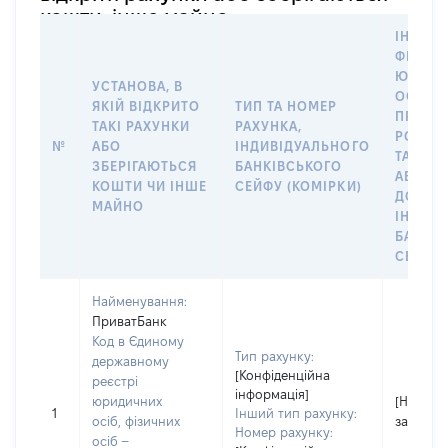
кошти, інше майно
ІНФОР
ФІЗИЧН
ЮРИДИ
УСТАНОВА, В
ОСОБУ,
ЯКІЙ ВІДКРИТО
ТИП ТА НОМЕР
ПРАВО
ТАКІ РАХУНКИ
РАХУНКА,
РОЗПО
№
АБО
ІНДИВІДУАЛЬНОГО
ТАКИМ
ЗБЕРІГАЮТЬСЯ
БАНКІВСЬКОГО
АБО М
КОШТИ ЧИ ІНШЕ
СЕЙФУ (КОМІРКИ)
ДО
МАЙНО
ІНДИВ
БАНКІ
СЕЙФУ 
Найменування:
ПриватБанк
Код в Єдиному
Тип рахунку:
державному
[Конфіденційна
реєстрі
інформація]
юридичних
[Не
1
Інший тип рахунку:
осіб, фізичних
застосо
Номер рахунку:
осіб –