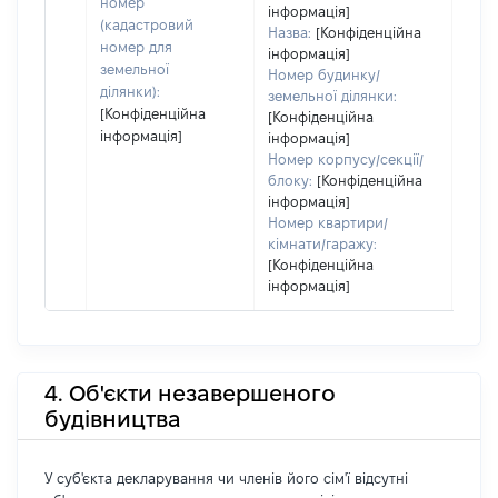
номер
інформація]
(кадастровий
Назва:
[Конфіденційна
номер для
інформація]
земельної
Номер будинку/
ділянки):
земельної ділянки:
[Конфіденційна
[Конфіденційна
інформація]
інформація]
Номер корпусу/секції/
блоку:
[Конфіденційна
інформація]
Номер квартири/
кімнати/гаражу:
[Конфіденційна
інформація]
4. Об'єкти незавершеного
будівництва
У суб'єкта декларування чи членів його сім'ї відсутні