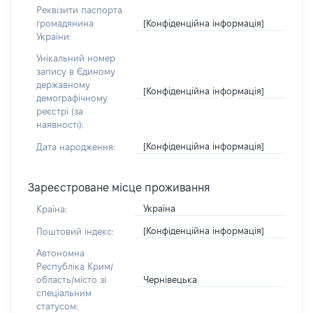
Реквізити паспорта
[Конфіденційна інформація]
громадянина
України:
Унікальний номер
запису в Єдиному
державному
[Конфіденційна інформація]
демографічному
реєстрі (за
наявності):
[Конфіденційна інформація]
Дата народження:
Зареєстроване місце проживання
Україна
Країна:
[Конфіденційна інформація]
Поштовий індекс:
Автономна
Республіка Крим/
Чернівецька
область/місто зі
спеціальним
статусом: