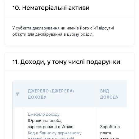
10. Нематеріальні активи
У суб'єкта декларування чи членів його сім'ї відсутні
об'єкти для декларування в цьому розділі.
11. Доходи, у тому числі подарунки
РО
ДЖЕРЕЛО (ДЖЕРЕЛА)
ВИД
№
(В
ДОХОДУ
ДОХОДУ
ГР
Джерело доходу:
Юридична особа,
зареєстрована в Україні
Заробітна
Код в Єдиному державному
плата