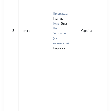
Прізвище:
Ткачук
Ім'я:
Яна
По
3
дочка
Україна
Д
батькові
(за
наявності):
Ігорівна