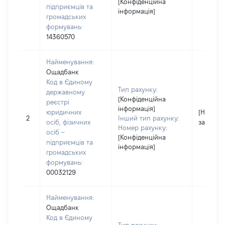
[Конфіденційна
підприємців та
інформація]
громадських
формувань:
14360570
Найменування:
Ощадбанк
Код в Єдиному
Тип рахунку:
державному
[Конфіденційна
реєстрі
інформація]
юридичних
[Не
2
Інший тип рахунку:
осіб, фізичних
застосо
Номер рахунку:
осіб –
[Конфіденційна
підприємців та
інформація]
громадських
формувань:
00032129
Найменування:
Ощадбанк
Код в Єдиному