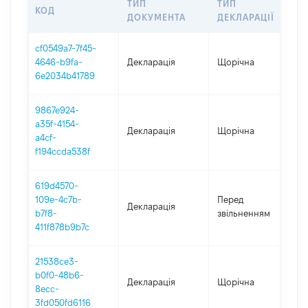
ТИП
ТИП
КОД
П
ДОКУМЕНТА
ДЕКЛАРАЦІЇ
cf0549a7-7f45-
4646-b9fa-
Декларація
Щорічна
2
6e2034b41789
9867e924-
a35f-4154-
Декларація
Щорічна
2
a4cf-
f194ccda538f
619d4570-
0
109e-4c7b-
Перед
Декларація
-
b7f8-
звільненням
3
411f878b9b7c
21538ce3-
b0f0-48b6-
Декларація
Щорічна
2
8ecc-
3fd050fd6116