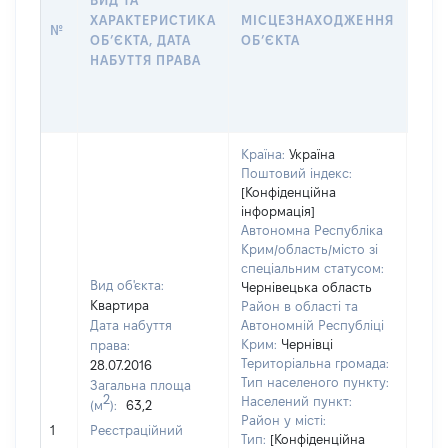
ВИД ТА
ПРА
ХАРАКТЕРИСТИКА
МІСЦЕЗНАХОДЖЕННЯ
№
ЗА
ОБʼЄКТА, ДАТА
ОБʼЄКТА
ОС
НАБУТТЯ ПРАВА
ГР
ОЦІ
ГРН
Країна:
Україна
Поштовий індекс:
[Конфіденційна
інформація]
Автономна Республіка
Крим/область/місто зі
спеціальним статусом:
Вид об'єкта:
Чернівецька область
Квартира
Район в області та
Дата набуття
Автономній Республіці
Крим:
Чернівці
права:
Територіальна громада:
28.07.2016
Тип населеного пункту:
Загальна площа
2
Населений пункт:
(м
):
63,2
Район у місті:
1897
1
Реєстраційний
Тип:
[Конфіденційна