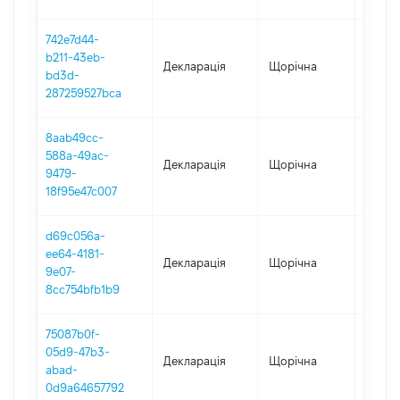
742e7d44-
b211-43eb-
Декларація
Щорічна
2022
bd3d-
287259527bca
8aab49cc-
588a-49ac-
Декларація
Щорічна
2021
9479-
18f95e47c007
d69c056a-
ee64-4181-
Декларація
Щорічна
2020
9e07-
8cc754bfb1b9
75087b0f-
05d9-47b3-
Декларація
Щорічна
2019
abad-
0d9a64657792