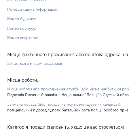
[Конфіденційна Інформація]:
Номер будинку:
Номер корпусу:
Номер квартири:
Місце фактичного проживання або поштова адреса, на я
Збігається з місцем реєстрації
Місце роботи:
Місце роботи або проходження служби
(або місце майбутньої ро
Підрозділ Головне Управління Національної Поліції в Одеській обла
Займана посада
(або посада, на яку претендуєте як кандидат)
:
поліцейський підрозділу,полк,батальйон,рота поліції особого при
Категорія посади (заповніть, якщо це вас стосується):