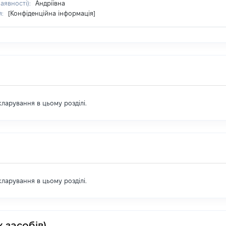
наявності):
Андріївна
я:
[Конфіденційна інформація]
екларування в цьому розділі.
екларування в цьому розділі.
 засобів)