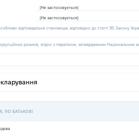
[Не застосовується]
[Не застосовується]
особливо відповідальне становище, відповідно до статті 50 Закону Укра
орупційних ризиків, згідно з переліком, затвердженим Національним аг
декларування
Я, ПО БАТЬКОВІ
єдєва