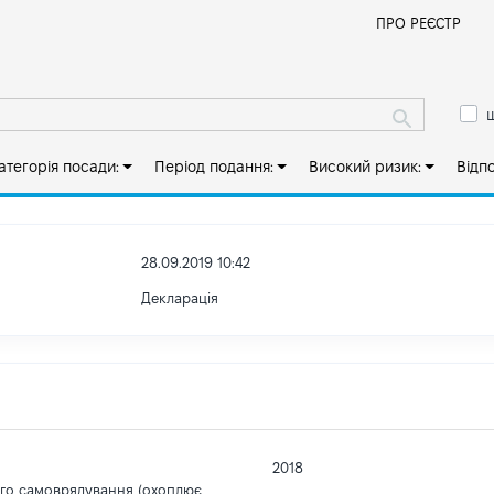
Й
ПРО РЕЄСТР
ш
атегорія посади:
Період подання:
Високий ризик:
Відп
28.09.2019 10:42
Декларація
2018
ого самоврядування (охоплює