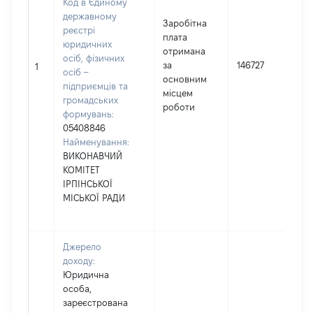
Код в Єдиному
державному
Заробітна
реєстрі
плата
юридичних
отримана
осіб, фізичних
за
146727
1
осіб –
основним
підприємців та
місцем
громадських
роботи
формувань:
05408846
Найменування:
ВИКОНАВЧИЙ
КОМІТЕТ
ІРПІНСЬКОЇ
МІСЬКОЇ РАДИ
Джерело
доходу:
Юридична
особа,
зареєстрована