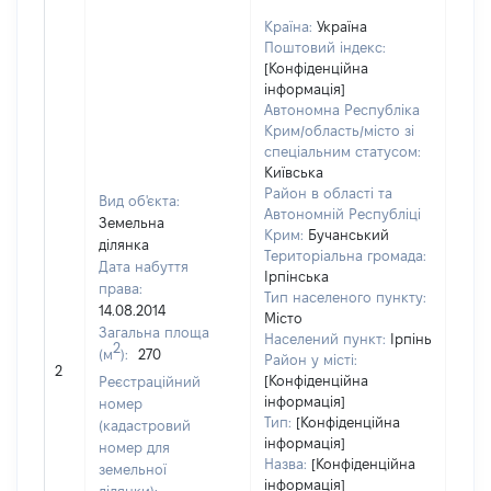
Країна:
Україна
Поштовий індекс:
[Конфіденційна
інформація]
Автономна Республіка
Крим/область/місто зі
спеціальним статусом:
Київська
Район в області та
Вид об'єкта:
Автономній Республіці
Земельна
Крим:
Бучанський
ділянка
Територіальна громада:
Дата набуття
Ірпінська
права:
Тип населеного пункту:
14.08.2014
Місто
Загальна площа
Населений пункт:
Ірпінь
2
(м
):
270
[Не
Район у місті:
2
заст
[Конфіденційна
Реєстраційний
інформація]
номер
Тип:
[Конфіденційна
(кадастровий
інформація]
номер для
Назва:
[Конфіденційна
земельної
інформація]