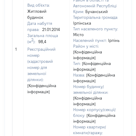
Район в області та
Вид об'єкта:
Автономній Республіці
Житловий
Крим:
Бучанський
будинок
Територіальна громада:
Ірпінська
Дата набуття
Тип населеного пункту:
права:
21.01.2014
Місто
Загальна площа
2
Населений пункт:
Ірпінь
(м
):
98,4
[Не
Район у місті:
1
Реєстраційний
заст
[Конфіденційна
номер
інформація]
(кадастровий
Тип:
[Конфіденційна
номер для
інформація]
земельної
Назва:
[Конфіденційна
ділянки):
інформація]
[Конфіденційна
Номер будинку/
інформація]
земельної ділянки:
[Конфіденційна
інформація]
Номер корпусу/секції/
блоку:
[Конфіденційна
інформація]
Номер квартири/
кімнати/гаражу: