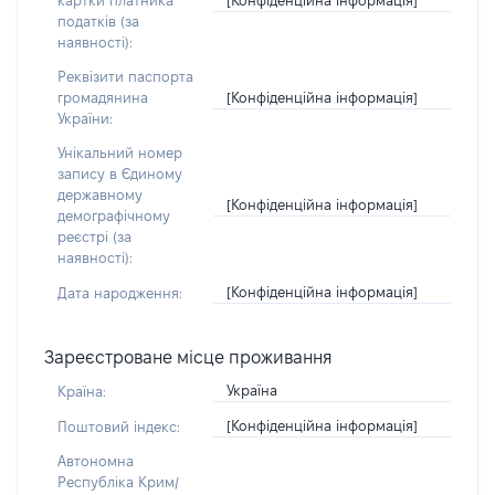
картки платника
податків (за
наявності):
Реквізити паспорта
[Конфіденційна інформація]
громадянина
України:
Унікальний номер
запису в Єдиному
державному
[Конфіденційна інформація]
демографічному
реєстрі (за
наявності):
[Конфіденційна інформація]
Дата народження:
Зареєстроване місце проживання
Україна
Країна:
[Конфіденційна інформація]
Поштовий індекс:
Автономна
Республіка Крим/