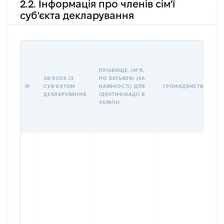
2.2. Інформація про членів сім'ї
суб'єкта декларування
П
І
Б
ПРІЗВИЩЕ, ІМʼЯ,
І
ЗВʼЯЗОК ІЗ
ПО БАТЬКОВІ (ЗА
№
СУБʼЄКТОМ
НАЯВНОСТІ) ДЛЯ
ГРОМАДЯНСТВО
У
ДЕКЛАРУВАННЯ
ІДЕНТИФІКАЦІЇ В
Д
УКРАЇНІ