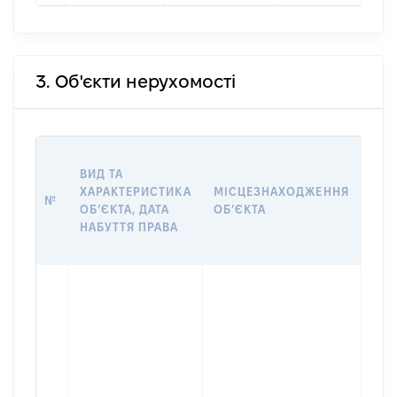
3. Об'єкти нерухомості
ВАР
ВИД ТА
ДАТ
ХАРАКТЕРИСТИКА
МІСЦЕЗНАХОДЖЕННЯ
ПРА
№
ОБʼЄКТА, ДАТА
ОБʼЄКТА
ОС
НАБУТТЯ ПРАВА
ГР
ОЦІ