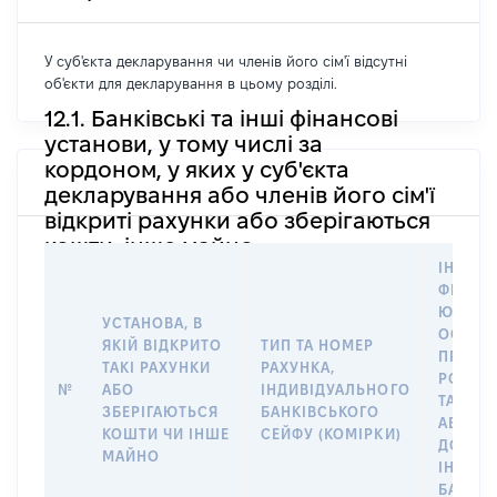
У суб'єкта декларування чи членів його сім'ї відсутні
об'єкти для декларування в цьому розділі.
12.1. Банківські та інші фінансові
установи, у тому числі за
кордоном, у яких у суб'єкта
декларування або членів його сім'ї
відкриті рахунки або зберігаються
кошти, інше майно
ІНФОР
ФІЗИЧН
ЮРИДИ
УСТАНОВА, В
ОСОБУ,
ЯКІЙ ВІДКРИТО
ТИП ТА НОМЕР
ПРАВО
ТАКІ РАХУНКИ
РАХУНКА,
РОЗПО
№
АБО
ІНДИВІДУАЛЬНОГО
ТАКИМ
ЗБЕРІГАЮТЬСЯ
БАНКІВСЬКОГО
АБО М
КОШТИ ЧИ ІНШЕ
СЕЙФУ (КОМІРКИ)
ДО
МАЙНО
ІНДИВ
БАНКІ