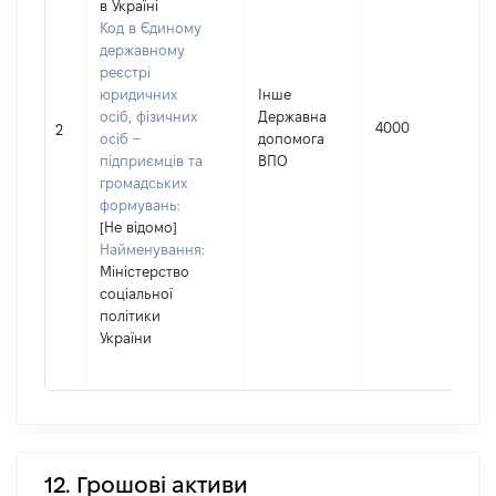
в Україні
Код в Єдиному
державному
реєстрі
юридичних
Інше
осіб, фізичних
Державна
4000
2
осіб –
допомога
підприємців та
ВПО
громадських
формувань:
[Не відомо]
Найменування:
Міністерство
соціальної
політики
України
12. Грошові активи