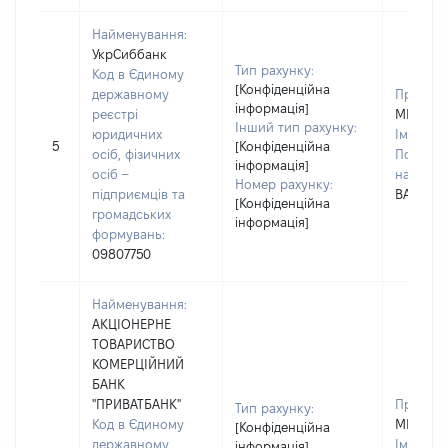
Найменування:
УкрСиббанк
Тип рахунку:
Код в Єдиному
[Конфіденційна
державному
Прізвищ
інформація]
реєстрі
МИГИТК
Інший тип рахунку:
юридичних
Ім'я:
ІР
5
[Конфіденційна
осіб, фізичних
По батьк
інформація]
осіб –
наявност
Номер рахунку:
підприємців та
ВАЛЕНТ
[Конфіденційна
громадських
інформація]
формувань:
09807750
Найменування:
АКЦІОНЕРНЕ
ТОВАРИСТВО
КОМЕРЦІЙНИЙ
БАНК
"ПРИВАТБАНК"
Прізвищ
Тип рахунку:
Код в Єдиному
МИГИТК
[Конфіденційна
державному
Ім'я:
ІР
інформація]