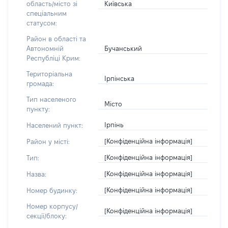
Київська
область/місто зі
спеціальним
статусом:
Район в області та
Бучанський
Автономній
Республіці Крим:
Територіальна
Ірпінська
громада:
Тип населеного
Місто
пункту:
Ірпінь
Населений пункт:
[Конфіденційна інформація]
Район у місті:
[Конфіденційна інформація]
Тип:
[Конфіденційна інформація]
Назва:
[Конфіденційна інформація]
Номер будинку:
Номер корпусу/
[Конфіденційна інформація]
секції/блоку: