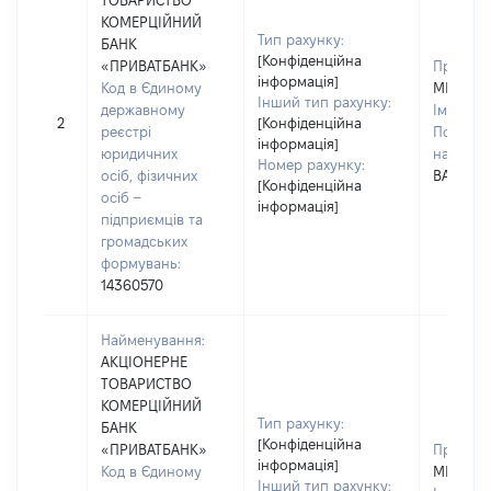
ТОВАРИСТВО
КОМЕРЦІЙНИЙ
Тип рахунку:
БАНК
[Конфіденційна
«ПРИВАТБАНК»
Прізвищ
інформація]
Код в Єдиному
МИГИТК
Інший тип рахунку:
державному
Ім'я:
ІР
2
[Конфіденційна
реєстрі
По батьк
інформація]
юридичних
наявност
Номер рахунку:
осіб, фізичних
ВАЛЕНТ
[Конфіденційна
осіб –
інформація]
підприємців та
громадських
формувань:
14360570
Найменування:
АКЦІОНЕРНЕ
ТОВАРИСТВО
КОМЕРЦІЙНИЙ
Тип рахунку:
БАНК
[Конфіденційна
«ПРИВАТБАНК»
Прізвищ
інформація]
Код в Єдиному
МИГИТК
Інший тип рахунку: