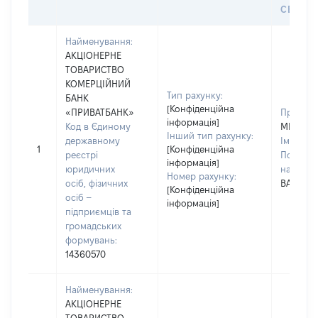
СЕЙФУ 
Найменування:
АКЦІОНЕРНЕ
ТОВАРИСТВО
КОМЕРЦІЙНИЙ
Тип рахунку:
БАНК
[Конфіденційна
«ПРИВАТБАНК»
Прізвищ
інформація]
Код в Єдиному
МИГИТК
Інший тип рахунку:
державному
Ім'я:
ІР
1
[Конфіденційна
реєстрі
По батьк
інформація]
юридичних
наявност
Номер рахунку:
осіб, фізичних
ВАЛЕНТ
[Конфіденційна
осіб –
інформація]
підприємців та
громадських
формувань:
14360570
Найменування:
АКЦІОНЕРНЕ