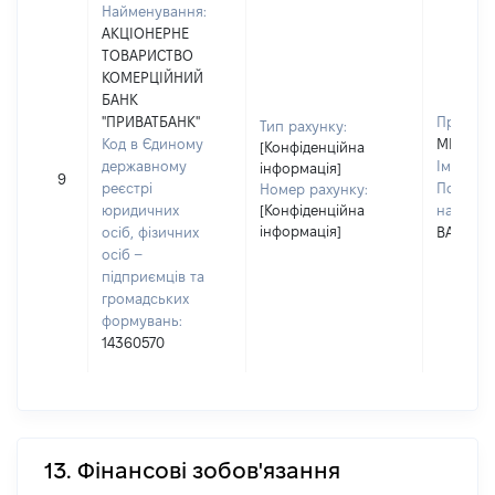
Найменування:
АКЦІОНЕРНЕ
ТОВАРИСТВО
КОМЕРЦІЙНИЙ
БАНК
"ПРИВАТБАНК"
Прізвищ
Тип рахунку:
Код в Єдиному
МИГИТК
[Конфіденційна
державному
Ім'я:
ІР
інформація]
9
реєстрі
По батьк
Номер рахунку:
юридичних
[Конфіденційна
наявност
інформація]
осіб, фізичних
ВАЛЕНТ
осіб –
підприємців та
громадських
формувань:
14360570
13. Фінансові зобов'язання