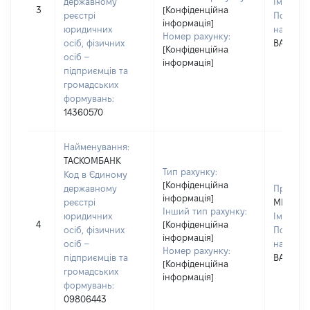
державному
Ім'я:
ІР
3
[Конфіденційна
реєстрі
По батьк
інформація]
юридичних
наявност
Номер рахунку:
осіб, фізичних
ВАЛЕНТ
[Конфіденційна
осіб –
інформація]
підприємців та
громадських
формувань:
14360570
Найменування:
ТАСКОМБАНК
Тип рахунку:
Код в Єдиному
[Конфіденційна
державному
Прізвищ
інформація]
реєстрі
МИГИТК
Інший тип рахунку:
юридичних
Ім'я:
ІР
4
[Конфіденційна
осіб, фізичних
По батьк
інформація]
осіб –
наявност
Номер рахунку:
підприємців та
ВАЛЕНТ
[Конфіденційна
громадських
інформація]
формувань:
09806443