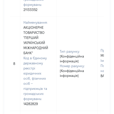
формувань:
21133352
Найменування:
АКЦІОНЕРНЕ
ТОВАРИСТВО
"ПЕРШИЙ
УКРАЇНСЬКИЙ
МІЖНАРОДНИЙ
Прізвищ
Тип рахунку:
БАНК"
МИГИТК
[Конфіденційна
Код в Єдиному
Ім'я:
ІР
інформація]
державному
8
По батьк
Номер рахунку:
реєстрі
[Конфіденційна
наявност
юридичних
інформація]
ВАЛЕНТ
осіб, фізичних
осіб –
підприємців та
громадських
формувань:
14282829