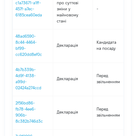
c1a73671-a1ff-
про суттєві
457f-a7ec-
зміни y
-
2
6185cea60eda
майновому
стані
48ad6590-
8c44-4464-
Кандидата
Декларація
2
bf99-
на посаду
cc620dd8ef0c
4b7b339b-
0
4d9f-4138-
Перед
Декларація
-
a99d-
звільненням
3
02424a274ccd
2f56bd86-
0
fb78-4ee6-
Перед
Декларація
-
906b-
звільненням
0
8c382b746d3c