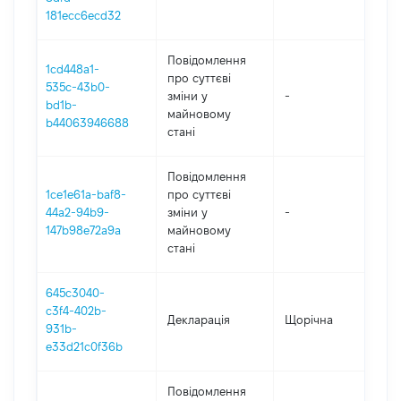
181ecc6ecd32
Повідомлення
1cd448a1-
про суттєві
535c-43b0-
зміни y
-
2
bd1b-
майновому
b44063946688
стані
Повідомлення
1ce1e61a-baf8-
про суттєві
44a2-94b9-
зміни y
-
2
147b98e72a9a
майновому
стані
645c3040-
c3f4-402b-
Декларація
Щорічна
2
931b-
e33d21c0f36b
Повідомлення