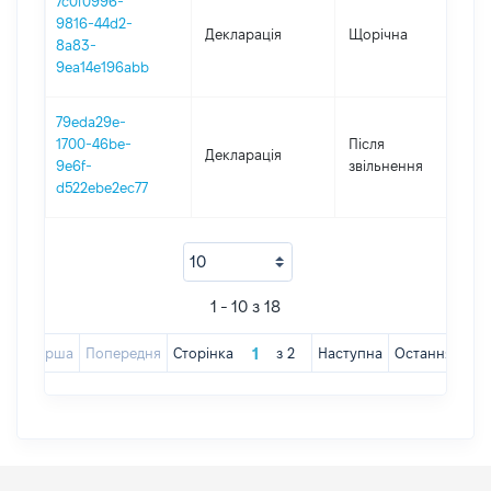
7c0f0996-
9816-44d2-
Декларація
Щорічна
2
8a83-
9ea14e196abb
79eda29e-
1700-46be-
Після
Декларація
2
9e6f-
звільнення
d522ebe2ec77
1 - 10 з 18
Перша
Попередня
Сторінка
з
2
Наступна
Остання