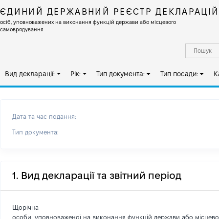
ЄДИНИЙ ДЕРЖАВНИЙ РЕЄСТР ДЕКЛАРАЦІ
осіб, уповноважених на виконання функцій держави або місцевого
самоврядування
Вид декларації:
Рік:
Тип документа:
Тип посади:
К
Дата та час подання:
Тип документа:
1. Вид декларації та звітний період
Щорічна
особи, уповноваженої на виконання функцій держави або місцев