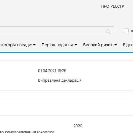
Й
ПРО РЕЄСТР
ш
атегорія посади:
Період подання:
Високий ризик:
Відп
01.04.2021 16:25
Виправлена декларація
2020
ого самоврядування (охоплює