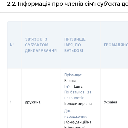
2.2. Інформація про членів сім'ї суб'єкта 
ЗВ'ЯЗОК ІЗ
ПРІЗВИЩЕ,
№
СУБ'ЄКТОМ
ІМ'Я, ПО
ГРОМАДЯН
ДЕКЛАРУВАННЯ
БАТЬКОВІ
Прізвище:
Балога
Ім'я:
Едіта
По батькові (за
наявності):
1
дружина
Україна
Володимирівна
Дата
народження:
[Конфіденційна
інформація]