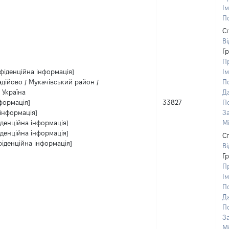
Ім
По
С
В
Г
П
фіденційна інформація]
Ім
дійово / Мукачівський район /
По
 Україна
Д
формація]
33827
П
інформація]
З
іденційна інформація]
М
іденційна інформація]
С
фіденційна інформація]
В
Г
П
Ім
По
Д
П
З
М