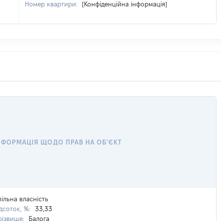
Номер квартири:
[Конфіденційна інформація]
НФОРМАЦІЯ ЩОДО ПРАВ НА ОБ'ЄКТ
пільна власність
ідсоток, %:
33,33
різвище:
Балога