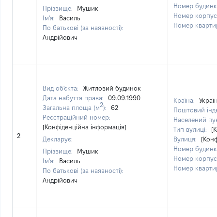
Номер будинк
Прізвище:
Мушик
Номер корпус
Ім'я:
Василь
Номер кварти
По батькові (за наявності):
Андрійович
Вид об'єкта:
Житловий будинок
Дата набуття права:
09.09.1990
Країна:
Украї
2
Загальна площа (м
):
62
Поштовий інд
Реєстраційний номер:
Населений пу
[Конфіденційна інформація]
Тип вулиці:
[
2
Декларує:
Вулиця:
[Кон
Номер будинк
Прізвище:
Мушик
Номер корпус
Ім'я:
Василь
Номер кварти
По батькові (за наявності):
Андрійович