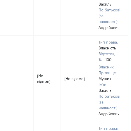
Василь
По батькові
(за
наявності):
Андрійович
Тип права:
Власність
Відсоток,
%:
100
Власник:
Прізвище:
[Не
[Не відомо]
Мушик
відомо]
Ім'я:
Василь
По батькові
(за
наявності):
Андрійович
Тип права: