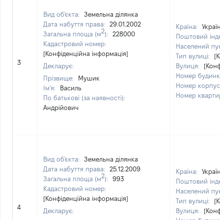
Вид об'єкта:
Земельна ділянка
Дата набуття права:
29.01.2002
Країна:
Украї
2
Загальна площа (м
):
228000
Поштовий інд
Кадастровий номер:
Населений пу
[Конфіденційна інформація]
Тип вулиці:
[
3
Декларує:
Вулиця:
[Кон
Номер будинк
Прізвище:
Мушик
Номер корпус
Ім'я:
Василь
Номер кварти
По батькові (за наявності):
Андрійович
Вид об'єкта:
Земельна ділянка
Дата набуття права:
25.12.2009
Країна:
Украї
2
Загальна площа (м
):
993
Поштовий інд
Кадастровий номер:
Населений пу
[Конфіденційна інформація]
Тип вулиці:
[
4
Декларує:
Вулиця:
[Кон