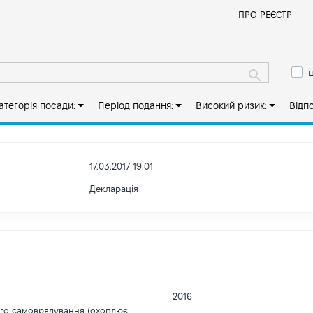
Й
ПРО РЕЄСТР
ш
атегорія посади:
Період подання:
Високий ризик:
Відп
17.03.2017 19:01
Декларація
2016
ого самоврядування (охоплює