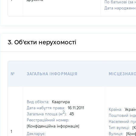
По батькові (за 
Дата народженн
3. Об'єкти нерухомості
№
ЗАГАЛЬНА ІНФОРМАЦІЯ
МІСЦЕЗНАХ
Вид об'єкта:
Квартира
Дата набуття права:
16.11.2011
Країна:
Украї
2
Загальна площа (м
):
45
Поштовий інд
Реєстраційний номер:
Населений пу
[Конфіденційна інформація]
Тип вулиці:
[
1
Декларує:
Вулиця:
[Кон