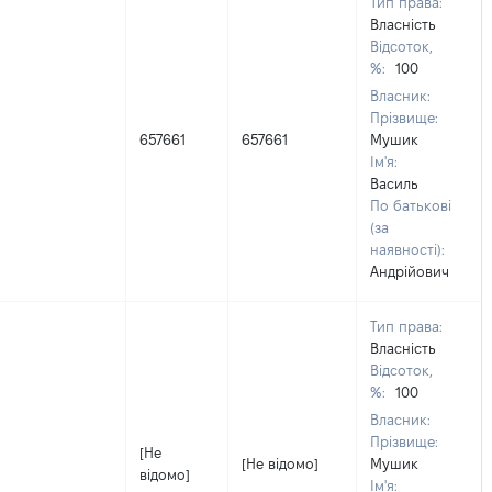
Тип права:
Власність
Відсоток,
%:
100
Власник:
Прізвище:
657661
657661
Мушик
Ім'я:
Василь
По батькові
(за
наявності):
Андрійович
Тип права:
Власність
Відсоток,
%:
100
Власник:
Прізвище:
[Не
[Не відомо]
Мушик
відомо]
Ім'я: