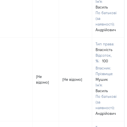
Ім'я:
Василь
По батькові
(за
наявності):
Андрійович
Тип права:
Власність
Відсоток,
%:
100
Власник:
Прізвище:
[Не
[Не відомо]
Мушик
відомо]
Ім'я:
Василь
По батькові
(за
наявності):
Андрійович