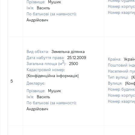
Номер будинк
Прізвище:
Мушик
Номер корпус
Ім'я:
Василь
Номер кварти
По батькові (за наявності):
Андрійович
Вид об'єкта:
Земельна ділянка
Дата набуття права:
25.12.2009
Країна:
Украї
2
Загальна площа (м
):
2500
Поштовий інд
Кадастровий номер:
Населений пу
[Конфіденційна інформація]
Тип вулиці:
[
5
Декларує:
Вулиця:
[Кон
Номер будинк
Прізвище:
Мушик
Номер корпус
Ім'я:
Василь
Номер кварти
По батькові (за наявності):
Андрійович