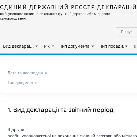
ЄДИНИЙ ДЕРЖАВНИЙ РЕЄСТР ДЕКЛАРАЦІ
осіб, уповноважених на виконання функцій держави або місцевого
самоврядування
Вид декларації:
Рік:
Тип документа:
Тип посади:
К
Дата та час подання:
Тип документа:
1. Вид декларації та звітний період
Щорічна
особи, уповноваженої на виконання функцій держави або місцев