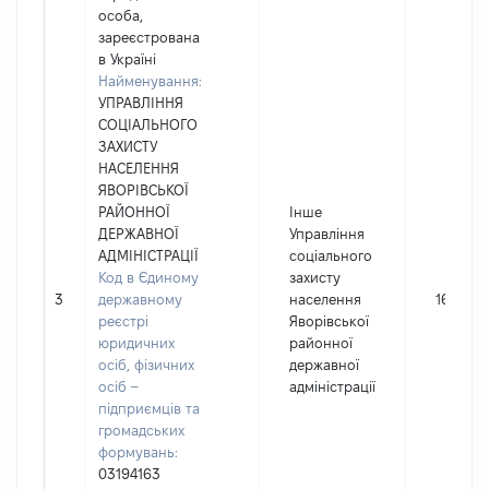
особа,
зареєстрована
в Україні
Найменування:
УПРАВЛІННЯ
СОЦІАЛЬНОГО
ЗАХИСТУ
НАСЕЛЕННЯ
ЯВОРІВСЬКОЇ
РАЙОННОЇ
Інше
ДЕРЖАВНОЇ
Управління
АДМІНІСТРАЦІЇ
соціального
Код в Єдиному
захисту
3
державному
населення
16300
реєстрі
Яворівської
юридичних
районної
осіб, фізичних
державної
осіб –
адміністрації
підприємців та
громадських
формувань:
03194163