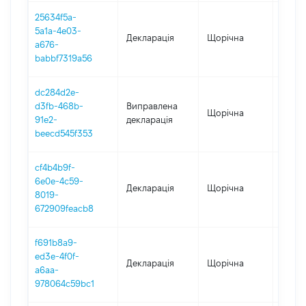
25634f5a-
5a1a-4e03-
Декларація
Щорічна
2021
a676-
babbf7319a56
dc284d2e-
d3fb-468b-
Виправлена
Щорічна
2020
91e2-
декларація
beecd545f353
cf4b4b9f-
6e0e-4c59-
Декларація
Щорічна
2020
8019-
672909feacb8
f691b8a9-
ed3e-4f0f-
Декларація
Щорічна
2019
a6aa-
978064c59bc1