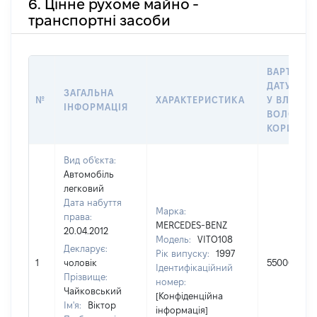
6. Цінне рухоме майно -
транспортні засоби
ВАРТІСТЬ
ДАТУ НАБ
ЗАГАЛЬНА
№
ХАРАКТЕРИСТИКА
У ВЛАСНІ
ІНФОРМАЦІЯ
ВОЛОДІН
КОРИСТУ
Вид об'єкта:
Автомобіль
легковий
Дата набуття
Марка:
права:
MERCEDES-BENZ
20.04.2012
Модель:
VITO108
Декларує:
Рік випуску:
1997
1
чоловік
55000
Ідентифікаційний
Прізвище:
номер:
Чайковський
[Конфіденційна
Ім'я:
Віктор
інформація]