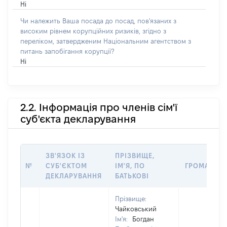
Ні
Чи належить Ваша посада до посад, пов'язаних з
високим рівнем корупційних ризиків, згідно з
переліком, затвердженим Національним агентством з
питань запобігання корупції?
Ні
2.2. Інформація про членів сім'ї
суб'єкта декларування
ЗВ'ЯЗОК ІЗ
ПРІЗВИЩЕ,
№
СУБ'ЄКТОМ
ІМ'Я, ПО
ГРОМАДЯН
ДЕКЛАРУВАННЯ
БАТЬКОВІ
Прізвище:
Чайковський
Ім'я:
Богдан