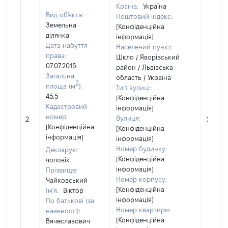
Країна:
Україна
Вид об'єкта:
Поштовий індекс:
Земельна
[Конфіденційна
ділянка
інформація]
Дата набуття
Населений пункт:
права:
Шкло / Яворівський
07.07.2015
район / Львівська
Загальна
область / Україна
2
площа (м
):
Тип вулиці:
45.5
[Конфіденційна
Кадастровий
інформація]
номер:
Вулиця:
2
24850
[Конфіденційна
[Конфіденційна
інформація]
інформація]
Номер будинку:
Декларує:
[Конфіденційна
чоловік
інформація]
Прізвище:
Номер корпусу:
Чайковський
[Конфіденційна
Ім'я:
Віктор
інформація]
По батькові (за
Номер квартири:
наявності):
[Конфіденційна
Вячеславович