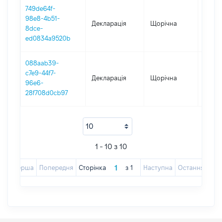
749de64f-
98e8-4b51-
Декларація
Щорічна
2018
8dce-
ed0834a9520b
088aab39-
c7e9-44f7-
Декларація
Щорічна
2017
96e6-
28f708d0cb97
1 - 10 з 10
Перша
Попередня
Сторінка
з
1
Наступна
Остання