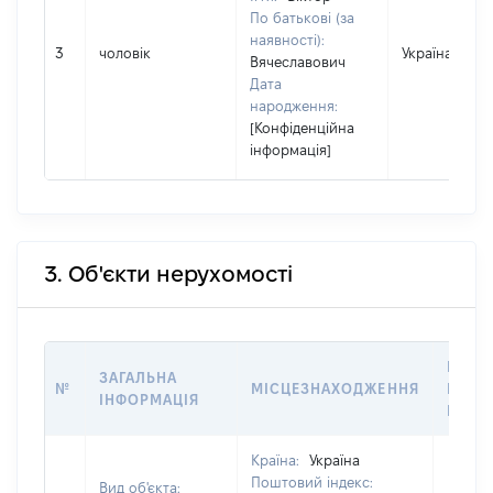
По батькові (за
наявності):
3
чоловік
Україна
Вячеславович
Дата
народження:
[Конфіденційна
інформація]
3. Об'єкти нерухомості
ВАРТ
ЗАГАЛЬНА
№
МІСЦЕЗНАХОДЖЕННЯ
НА ДА
ІНФОРМАЦІЯ
НАБУ
Країна:
Україна
Поштовий індекс:
Вид об'єкта: