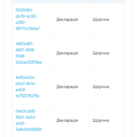
f0f39180-
db79-4c93-
Декларація
Щорічна
2025
a760-
98711cf2b6a7
14f83d87-
4401-4f06-
Декларація
Щорічна
2024
9148-
2ddda32515ea
4d83e32e-
b0a7-4b1d-
Декларація
Щорічна
2023
ad04-
fe7522762f5b
0eb3cdd8-
50e1-4a3d-
Декларація
Щорічна
2022
a1d0-
7a4639d5683f