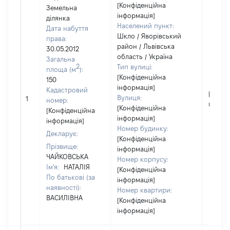
[Конфіденційна
Земельна
інформація]
ділянка
Населений пункт:
Дата набуття
Шкло / Яворівський
права:
район / Львівська
30.05.2012
область / Україна
Загальна
2
Тип вулиці:
площа (м
):
[Конфіденційна
150
інформація]
Кадастровий
[Не
Вулиця:
1
номер:
відомо
[Конфіденційна
[Конфіденційна
інформація]
інформація]
Номер будинку:
Декларує:
[Конфіденційна
Прізвище:
інформація]
ЧАЙКОВСЬКА
Номер корпусу:
Ім'я:
НАТАЛІЯ
[Конфіденційна
По батькові (за
інформація]
наявності):
Номер квартири:
ВАСИЛІВНА
[Конфіденційна
інформація]