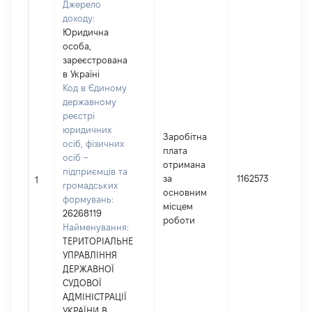
Джерело
доходу:
Юридична
особа,
зареєстрована
в Україні
Код в Єдиному
державному
реєстрі
юридичних
Заробітна
осіб, фізичних
плата
осіб –
отримана
підприємців та
за
1162573
1
громадських
основним
формувань:
місцем
26268119
роботи
Найменування:
ТЕРИТОРІАЛЬНЕ
УПРАВЛІННЯ
ДЕРЖАВНОЇ
СУДОВОЇ
АДМІНІСТРАЦІЇ
УКРАЇНИ В