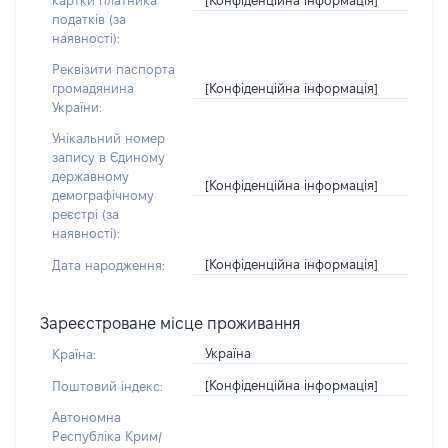
картки платника
податків (за
наявності):
Реквізити паспорта
[Конфіденційна інформація]
громадянина
України:
Унікальний номер
запису в Єдиному
державному
[Конфіденційна інформація]
демографічному
реєстрі (за
наявності):
[Конфіденційна інформація]
Дата народження:
Зареєстроване місце проживання
Україна
Країна:
[Конфіденційна інформація]
Поштовий індекс:
Автономна
Республіка Крим/