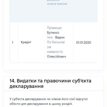
ВИНИКЛО
ЗОБОВʼЯЗАННЯ
Прізвище:
Бутенко
Ім'я:
Вадим
Кредит
По батькові
1
01.01.2020
UA
(за
наявності):
Олексійович
14. Видатки та правочини суб'єкта
декларування
У суб'єкта декларування чи членів його сім'ї відсутні
об'єкти для декларування в цьому розділі.