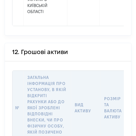
КИЇВСЬКІЙ
ОБЛАСТІ
12. Грошові активи
ЗАГАЛЬНА
ІНФОРМАЦІЯ ПРО
УСТАНОВУ, В ЯКІЙ
ВІДКРИТІ
РОЗМІР
І
РАХУНКИ АБО ДО
ВИД
ТА
О
№
ЯКОЇ ЗРОБЛЕНІ
АКТИВУ
ВАЛЮТА
Н
ВІДПОВІДНІ
АКТИВУ
П
ВНЕСКИ, ЧИ ПРО
ФІЗИЧНУ ОСОБУ,
ЯКІЙ ПОЗИЧЕНО