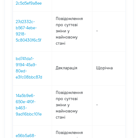
19
2c5d5ef9a8ee
Повідомлення
27d2332c-
про суттєві
b567-4ebe-
зміни y
-
20
9218-
майновому
5c80430f6c5f
стані
bd741da1-
9194-45a9-
Декларація
Щорічна
20
80ed-
e3fc08bbc87d
Повідомлення
14a5b9e6-
про суттєві
650e-4f0f-
зміни y
-
20
b463-
майновому
9ad16bbc101e
стані
Повідомлення
e56b5a68-