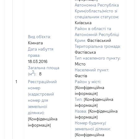
Автономна Республіка
Крим/область/місто зі
спеціальним статусом:
Київська
Район в області та
Автономній Республіці
Вид об'єкта:
Крим:
Фастівський
Кімната
Територіальна громада:
Дата набуття
Фастівська
права:
Тип населеного пункту:
18.03.2016
Місто
Загальна площа
Населений пункт:
2
(м
):
8
Фастів
[Не 
1
Реєстраційний
Район у місті:
[Конфіденційна
номер
інформація]
(кадастровий
Тип:
[Конфіденційна
номер для
інформація]
земельної
Назва:
[Конфіденційна
ділянки):
інформація]
[Конфіденційна
Номер будинку/
інформація]
земельної ділянки:
[Конфіденційна