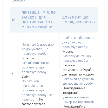
держави
ПРІЗВИЩЕ, ІМ’Я, ПО
БАТЬКОВІ ДЛЯ
ДОКУМЕНТ, ЩО
№
ІДЕНТИФІКАЦІЇ ЗА
ПОСВІДЧУЄ ОСОБУ
МЕЖАМИ УКРАЇНИ
Країна, в якій видано
документ, що
Прізвище (відповідно
посвідчує особу:
до документа, що
Україна
посвідчує особу):
Тип документа, що
Butenko
посвідчує особу:
Ім’я (відповідно до
Паспорт
документа, що
громадянина України
посвідчує особу):
1
для виїзду за кордон
Vadym
Реквізити документа,
По батькові
що посвідчує особу:
(відповідно до
[Конфіденційна
документа, що
інформація]
посвідчує особу) (за
Ідентифікаційний
наявності):
Не
номер (за наявності):
застосовується
[Конфіденційна