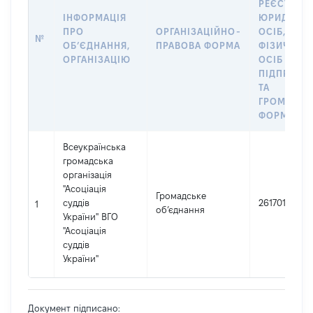
РЕЄСТРІ
ІНФОРМАЦІЯ
ЮРИДИЧН
ПРО
ОРГАНІЗАЦІЙНО-
ОСІБ,
№
ОБʼЄДНАННЯ,
ПРАВОВА ФОРМА
ФІЗИЧНИХ
ОРГАНІЗАЦІЮ
ОСІБ –
ПІДПРИЄМ
ТА
ГРОМАДСЬ
ФОРМУВА
Всеукраїнська
громадська
організація
"Асоціація
Громадське
суддів
26170188
1
об’єднання
України" ВГО
"Асоціація
суддів
України"
Документ підписано: