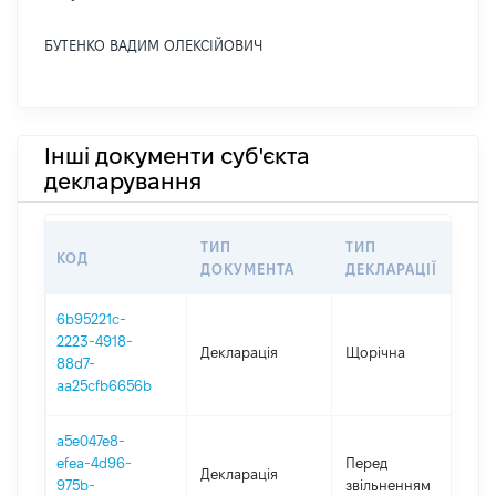
БУТЕНКО ВАДИМ ОЛЕКСІЙОВИЧ
Інші документи суб'єкта
декларування
ТИП
ТИП
КОД
П
ДОКУМЕНТА
ДЕКЛАРАЦІЇ
6b95221c-
2223-4918-
Декларація
Щорічна
20
88d7-
aa25cfb6656b
a5e047e8-
01
efea-4d96-
Перед
Декларація
-
975b-
звільненням