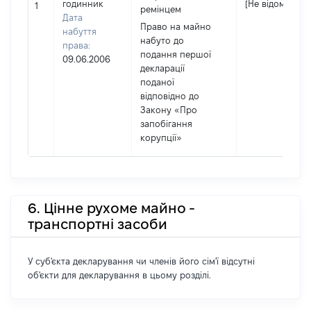
годинник
[Не відомо]
1
ремінцем
Дата
Право на майно
набуття
набуто до
права:
подання першої
09.06.2006
декларації
поданої
відповідно до
Закону «Про
запобігання
корупції»
6. Цінне рухоме майно -
транспортні засоби
У суб'єкта декларування чи членів його сім'ї відсутні
об'єкти для декларування в цьому розділі.