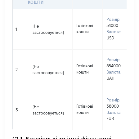
КОШТИ
В
Розмір:
П
Готівкові
54000
[Не
І
1
кошти
Валюта:
застосовується]
П
USD
н
В
Розмір:
П
Готівкові
584000
[Не
І
2
кошти
Валюта:
застосовується]
П
UAH
н
В
Розмір:
П
Готівкові
38000
[Не
І
3
кошти
Валюта:
застосовується]
П
EUR
н
12.1. Банківські та інші фінансові