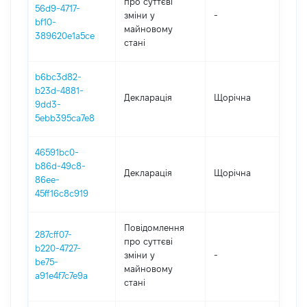
про суттєві
56d9-4717-
зміни y
-
20
bf10-
майновому
389620e1a5ce
стані
b6bc3d82-
b23d-4881-
Декларація
Щорічна
20
9dd3-
5ebb395ca7e8
46591bc0-
b86d-49c8-
Декларація
Щорічна
20
86ee-
45ff16c8c919
Повідомлення
287cff07-
про суттєві
b220-4727-
зміни y
-
20
be75-
майновому
a91e4f7c7e9a
стані