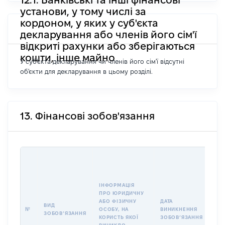
установи, у тому числі за
кордоном, у яких у суб'єкта
декларування або членів його сім'ї
відкриті рахунки або зберігаються
кошти, інше майно
У суб'єкта декларування чи членів його сім'ї відсутні
об'єкти для декларування в цьому розділі.
13. Фінансові зобов'язання
ІНФОРМАЦІЯ
ПРО ЮРИДИЧНУ
АБО ФІЗИЧНУ
ДАТА
ВИД
ВА
№
ОСОБУ, НА
ВИНИКНЕННЯ
ЗОБОВʼЯЗАННЯ
ЗО
КОРИСТЬ ЯКОЇ
ЗОБОВʼЯЗАННЯ