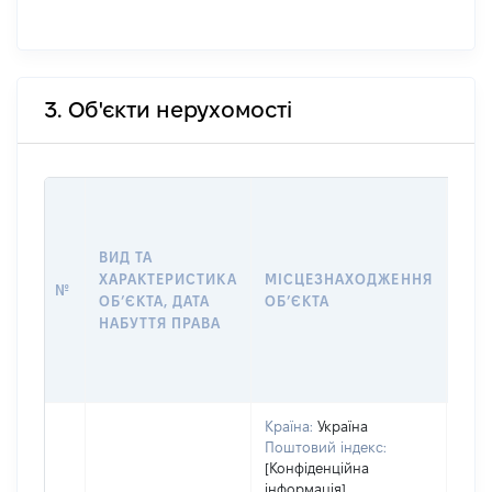
3. Об'єкти нерухомості
ВАР
ДАТ
НАБ
ВИД ТА
ПРА
ХАРАКТЕРИСТИКА
МІСЦЕЗНАХОДЖЕННЯ
№
ЗА
ОБʼЄКТА, ДАТА
ОБʼЄКТА
ОС
НАБУТТЯ ПРАВА
ГР
ОЦІ
ГРН
Країна:
Україна
Поштовий індекс:
[Конфіденційна
інформація]