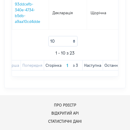
93ddcefb-
340e-4734-
Декларація
Щорічна
20
b5db-
a9aa10cd4dde
1 - 10 з 23
Перша
Попередня
Сторінка
з
3
Наступна
Остання
ПРО РЕЄСТР
ВІДКРИТИЙ АРІ
СТАТИСТИЧНІ ДАНІ