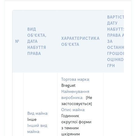
ВАРТІСТЬ НА
ДАТУ
ВИД
НАБУТТЯ
ОБʼЄКТА,
ПРАВА АБО
ХАРАКТЕРИСТИКА
№
ДАТА
ЗА
ОБʼЄКТА
НАБУТТЯ
ОСТАННЬОЮ
ПРАВА
ГРОШОВОЮ
ОЦІНКОЮ,
ГРН
Торгова марка:
Breguet
Найменування
виробника:
[Не
застосовується]
Опис майна:
Вид майна:
Годинник
Інше
округлої форми
Інший вид
з темним
майна:
шкіряним