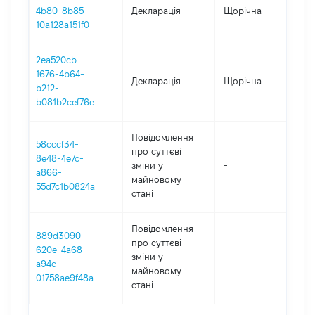
4b80-8b85-
Декларація
Щорічна
20
10a128a151f0
2ea520cb-
1676-4b64-
Декларація
Щорічна
202
b212-
b081b2cef76e
Повідомлення
58cccf34-
про суттєві
8e48-4e7c-
зміни y
-
202
a866-
майновому
55d7c1b0824a
стані
Повідомлення
889d3090-
про суттєві
620e-4a68-
зміни y
-
202
a94c-
майновому
01758ae9f48a
стані