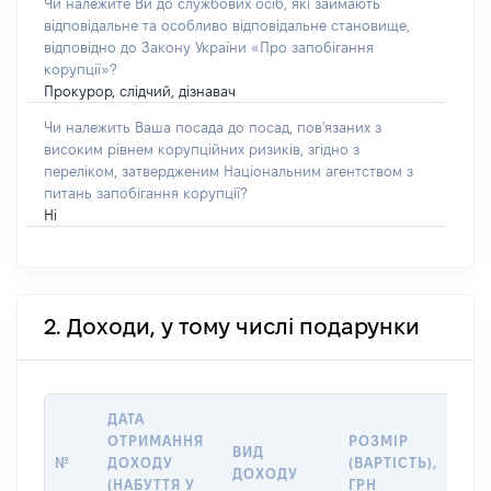
Чи належите Ви до службових осіб, які займають
відповідальне та особливо відповідальне становище,
відповідно до Закону України «Про запобігання
корупції»?
Прокурор, слідчий, дізнавач
Чи належить Ваша посада до посад, пов'язаних з
високим рівнем корупційних ризиків, згідно з
переліком, затвердженим Національним агентством з
питань запобігання корупції?
Ні
2. Доходи, у тому числі подарунки
ДАТА
ІН
ОТРИМАННЯ
РОЗМІР
ВИД
ПР
№
ДОХОДУ
(ВАРТІСТЬ),
ДОХОДУ
(Д
(НАБУТТЯ У
ГРН