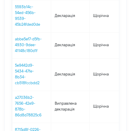
5593b14c-
54ed-456b-
Декларація
Щорічна
20
9539-
45b24fded0de
abbe5ef7-d5fb-
4930-9dee-
Декларація
Щорічна
20
41148c180d1f
5e9442d9-
5434-47fe-
Декларація
Щорічна
20
8b34-
cb518fccbdd2
a27036b2-
7656-42e9-
Виправлена
Щорічна
202
878b-
декларація
86d8d78825c6
ff715d8f-0226-