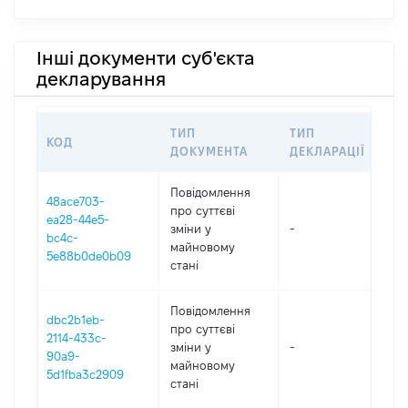
Інші документи суб'єкта
декларування
ТИП
ТИП
КОД
ПЕ
ДОКУМЕНТА
ДЕКЛАРАЦІЇ
Повідомлення
48ace703-
про суттєві
ea28-44e5-
зміни y
-
20
bc4c-
майновому
5e88b0de0b09
стані
Повідомлення
dbc2b1eb-
про суттєві
2114-433c-
зміни y
-
20
90a9-
майновому
5d1fba3c2909
стані