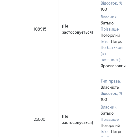
Відсоток, %:
100
Власник:
батько
[Не
108915
Прізвище:
застосовується]
Погорілий
Ім'я:
Петро
По батькові
(за
наявності):
Ярославович
Тип права:
Власність
Відсоток, %:
100
Власник:
батько
[Не
25000
Прізвище:
застосовується]
Погорілий
Ім'я:
Петро