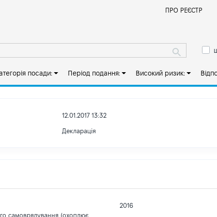
Й
ПРО РЕЄСТР
ш
атегорія посади:
Період подання:
Високий ризик:
Відп
12.01.2017 13:32
Декларація
2016
ого самоврядування (охоплює