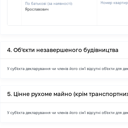
Номер кварти
По батькові (за наявності):
Ярославович
4. Об'єкти незавершеного будівництва
У суб'єкта декларування чи членів його сім'ї відсутні об'єкти для д
5. Цінне рухоме майно (крім транспортних
У суб'єкта декларування чи членів його сім'ї відсутні об'єкти для д