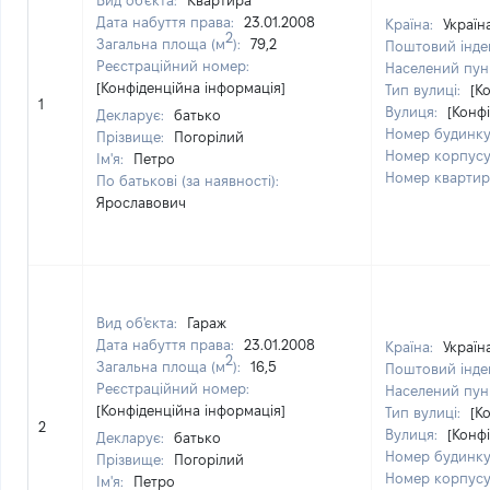
Вид об'єкта:
Квартира
Дата набуття права:
23.01.2008
Країна:
Україн
2
Загальна площа (м
):
79,2
Поштовий інде
Реєстраційний номер:
Населений пун
[Конфіденційна інформація]
Тип вулиці:
[К
1
Вулиця:
[Конф
Декларує:
батько
Номер будинк
Прізвище:
Погорілий
Номер корпус
Ім'я:
Петро
Номер кварти
По батькові (за наявності):
Ярославович
Вид об'єкта:
Гараж
Дата набуття права:
23.01.2008
Країна:
Україн
2
Загальна площа (м
):
16,5
Поштовий інде
Реєстраційний номер:
Населений пун
[Конфіденційна інформація]
Тип вулиці:
[К
2
Вулиця:
[Конф
Декларує:
батько
Номер будинк
Прізвище:
Погорілий
Номер корпус
Ім'я:
Петро