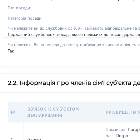
Тип посади:
Категорія посади:
Чи належите ви до службових осіб, які займають відповідальне та 
Державний службовець, посада якого належить до посад державної с
Чи належить Ваша посада до посад, пов'язаних з високим рівнем к
Так
2.2. Інформація про членів сім'ї суб'єкта 
ЗВ'ЯЗОК ІЗ СУБ'ЄКТОМ
№
ПРІЗВИЩЕ, ІМ'
ДЕКЛАРУВАННЯ
Прізвище:
Погор
Ім'я:
Петро
1
батько