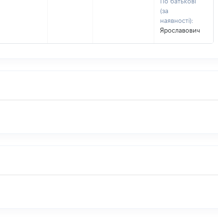
По батькові
(за
наявності):
Ярославович