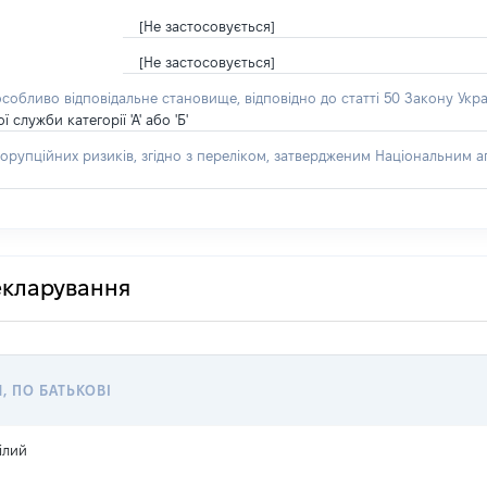
[Не застосовується]
[Не застосовується]
особливо відповідальне становище, відповідно до статті 50 Закону Укра
лужби категорії 'А' або 'Б'
орупційних ризиків, згідно з переліком, затвердженим Національним аг
декларування
Я, ПО БАТЬКОВІ
ілий