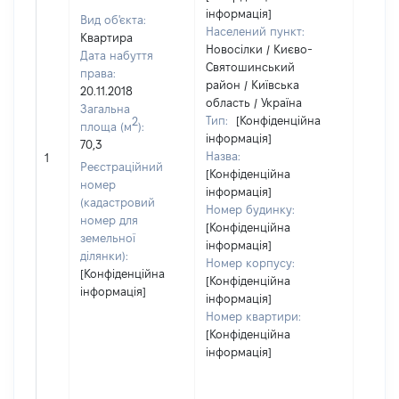
інформація]
Вид об'єкта:
Населений пункт:
Квартира
Новосілки / Києво-
Дата набуття
Святошинський
права:
район / Київська
20.11.2018
область / Україна
Загальна
Тип:
[Конфіденційна
2
площа (м
):
інформація]
70,3
Назва:
61939
1
Реєстраційний
[Конфіденційна
номер
інформація]
(кадастровий
Номер будинку:
номер для
[Конфіденційна
земельної
інформація]
ділянки):
Номер корпусу:
[Конфіденційна
[Конфіденційна
інформація]
інформація]
Номер квартири:
[Конфіденційна
інформація]