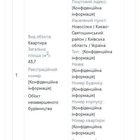
Поштовий індекс:
[Конфіденційна
інформація]
Населений пункт:
Новосілки / Києво-
Святошинський
Вид об'єкта:
район / Київська
Об'єкт
Квартира
область / Україна
належ
Загальна
Тип:
[Конфіденційна
2
суб'єк
площа (м
):
інформація]
декла
43,7
Назва:
чи чл
Реєстраційний
[Конфіденційна
сім'ї н
1
номер:
інформація]
власно
[Конфіденційна
Номер будинку:
відпов
інформація]
[Конфіденційна
Цивіл
інформація]
Об'єкт
кодек
Номер корпусу:
незавершеного
Україн
[Конфіденційна
будівництва
інформація]
Номер квартири:
[Конфіденційна
інформація]