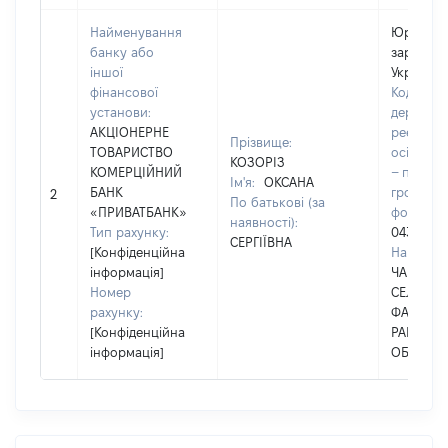
Найменування
Юридичн
банку або
зареєстр
іншої
Україні
фінансової
Код в Єд
установи:
державн
АКЦІОНЕРНЕ
реєстрі 
Прізвище:
ТОВАРИСТВО
осіб, фіз
КОЗОРІЗ
КОМЕРЦІЙНИЙ
– підпри
Ім'я:
ОКСАНА
БАНК
громадс
2
По батькові (за
«ПРИВАТБАНК»
формува
наявності):
Тип рахунку:
0436216
СЕРГІЇВНА
[Конфіденційна
Наймену
інформація]
ЧАБАНІВ
Номер
СЕЛИЩН
рахунку:
ФАСТІВС
[Конфіденційна
РАЙОНУ 
інформація]
ОБЛАСТІ