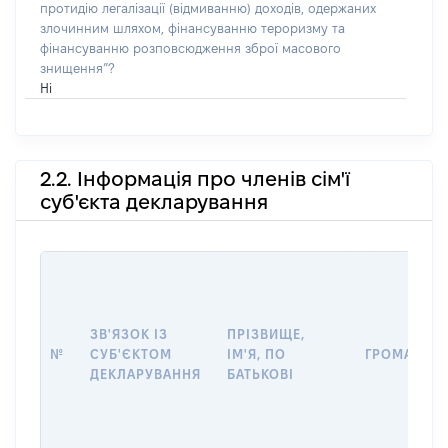
протидію легалізації (відмиванню) доходів, одержаних
злочинним шляхом, фінансуванню тероризму та
фінансуванню розповсюдження зброї масового
знищення”?
Ні
2.2. Інформація про членів сім'ї
суб'єкта декларування
ЗВ'ЯЗОК ІЗ
ПРІЗВИЩЕ,
№
СУБ'ЄКТОМ
ІМ'Я, ПО
ГРОМАДЯН
ДЕКЛАРУВАННЯ
БАТЬКОВІ