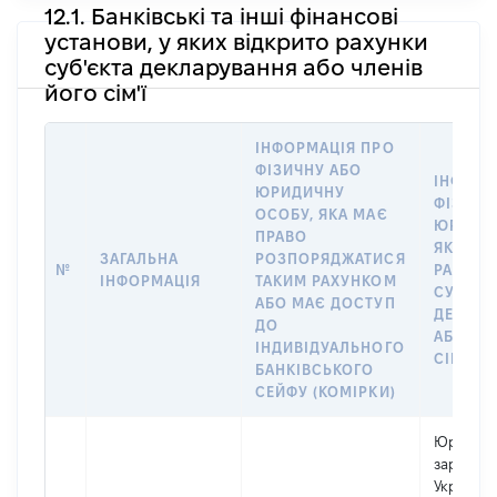
12.1. Банківські та інші фінансові
установи, у яких відкрито рахунки
суб'єкта декларування або членів
його сім'ї
ІНФОРМАЦІЯ ПРО
ФІЗИЧНУ АБО
ІНФОРМ
ЮРИДИЧНУ
ФІЗИЧН
ОСОБУ, ЯКА МАЄ
ЮРИДИЧ
ПРАВО
ЯКА ВІ
ЗАГАЛЬНА
РОЗПОРЯДЖАТИСЯ
№
РАХУНО
ІНФОРМАЦІЯ
ТАКИМ РАХУНКОМ
СУБ’ЄК
АБО МАЄ ДОСТУП
ДЕКЛАР
ДО
АБО ЧЛ
ІНДИВІДУАЛЬНОГО
СІМ’Ї
БАНКІВСЬКОГО
СЕЙФУ (КОМІРКИ)
Юридичн
зареєстр
Україні