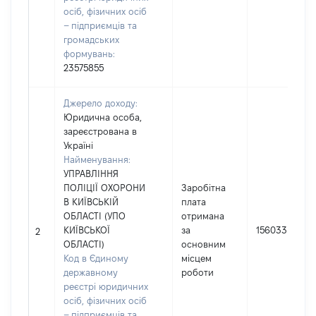
осіб, фізичних осіб
– підприємців та
громадських
формувань:
23575855
Джерело доходу:
Юридична особа,
зареєстрована в
Україні
Найменування:
УПРАВЛІННЯ
ПОЛІЦІЇ ОХОРОНИ
Заробітна
В КИЇВСЬКІЙ
плата
ОБЛАСТІ (УПО
отримана
КИЇВСЬКОЇ
за
156033
2
ОБЛАСТІ)
основним
Код в Єдиному
місцем
державному
роботи
реєстрі юридичних
осіб, фізичних осіб
– підприємців та