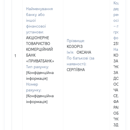
Код в Єд
Найменування
державн
банку або
реєстрі 
іншої
осіб, фіз
фінансової
– підпри
установи:
громадс
АКЦІОНЕРНЕ
формува
Прізвище:
ТОВАРИСТВО
23575855
КОЗОРІЗ
КОМЕРЦІЙНИЙ
Наймену
Ім'я:
ОКСАНА
БАНК
КОМУНА
1
По батькові (за
«ПРИВАТБАНК»
ЗАКЛАД
наявності):
Тип рахунку:
"НОВОСІ
СЕРГІЇВНА
[Конфіденційна
ЗАКЛАД
інформація]
ДОШКІЛ
Номер
ОСВІТИ 
рахунку:
ЧАБАНІВ
[Конфіденційна
СЕЛИЩН
інформація]
ФАСТІВС
РАЙОНУ 
ОБЛАСТІ 
"НОВОСІ
ЗДО "ЯБ