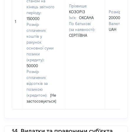
станом на
Прізвище:
кінець звітного
КОЗОРІЗ
Розмір:
періоду:
Ім'я:
ОКСАНА
200000
150000
1
По батькові
Валюта:
Розмір
(за наявності):
UAH
сплачених
СЕРГІЇВНА
коштів у
рахунок
основної суми
позики
(кредиту):
50000
Розмір
сплачених
відсотків за
позикою
(кредитом):
[Не
застосовується]
14. Видатки та правочини суб'єкта