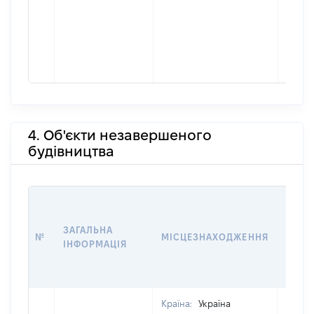
4. Об'єкти незавершеного
будівництва
ЗВ'ЯЗ
ЗАГАЛЬНА
№
МІСЦЕЗНАХОДЖЕННЯ
СУБ'
ІНФОРМАЦІЯ
ДЕКЛ
Країна:
Україна