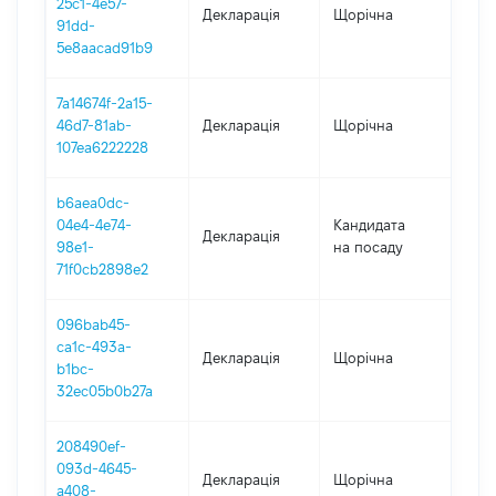
25c1-4e57-
Декларація
Щорічна
202
91dd-
5e8aacad91b9
7a14674f-2a15-
46d7-81ab-
Декларація
Щорічна
2021
107ea6222228
b6aea0dc-
04e4-4e74-
Кандидата
Декларація
202
98e1-
на посаду
71f0cb2898e2
096bab45-
ca1c-493a-
Декларація
Щорічна
202
b1bc-
32ec05b0b27a
208490ef-
093d-4645-
Декларація
Щорічна
201
a408-