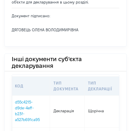
об'єкти для декларування в цьому розділі.
Документ підписано:
ДЯГОВЕЦЬ ОЛЕНА ВОЛОДИМИРІВНА
Інші документи суб'єкта
декларування
ТИП
ТИП
КОД
ПЕР
ДОКУМЕНТА
ДЕКЛАРАЦІЇ
d55c4215-
d9de-4eff-
Декларація
Щорічна
202
b23f-
a527b691ca95