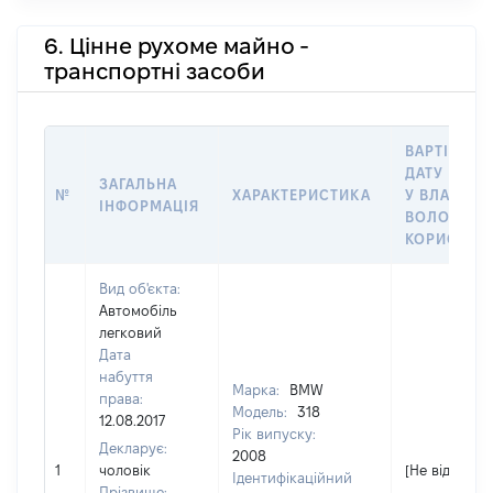
6. Цінне рухоме майно -
транспортні засоби
ВАРТІСТЬ 
ДАТУ НАБУ
ЗАГАЛЬНА
№
ХАРАКТЕРИСТИКА
У ВЛАСНІС
ІНФОРМАЦІЯ
ВОЛОДІНН
КОРИСТУВ
Вид об'єкта:
Автомобіль
легковий
Дата
набуття
Марка:
BMW
права:
Модель:
318
12.08.2017
Рік випуску:
Декларує:
2008
1
чоловік
[Не відомо]
Ідентифікаційний
Прізвище: