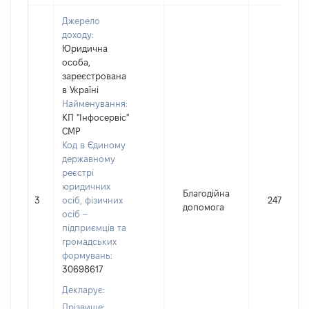
Джерело
доходу:
Юридична
особа,
зареєстрована
в Україні
Найменування:
КП "Інфосервіс"
СМР
Код в Єдиному
державному
реєстрі
юридичних
Благодійна
3
осіб, фізичних
2470
допомога
осіб –
підприємців та
громадських
формувань:
30698617
Декларує:
Прізвище: