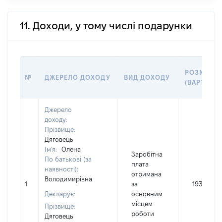
11. Доходи, у тому числі подарунки
РОЗМІР
№
ДЖЕРЕЛО ДОХОДУ
ВИД ДОХОДУ
(ВАРТІСТЬ
Джерело
доходу:
Прізвище:
Дяговець
Ім'я:
Олена
Заробітна
По батькові (за
плата
наявності):
отримана
Володимирівна
1
за
193500
Декларує:
основним
місцем
Прізвище:
роботи
Дяговець