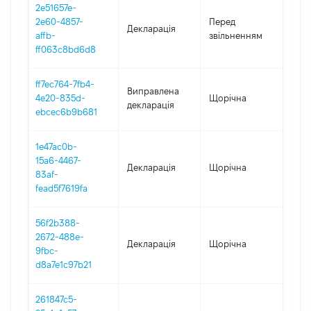
2e51657e-
01.0
2e60-4857-
Перед
Декларація
-
affb-
звільненням
20.0
ff063c8bd6d8
ff7ec764-7fb4-
Виправлена
4e20-835d-
Щорічна
202
декларація
ebcec6b9b681
1e47ac0b-
15a6-4467-
Декларація
Щорічна
202
83af-
fead5f7619fa
56f2b388-
2672-488e-
Декларація
Щорічна
202
9fbc-
d8a7e1c97b21
261847c5-