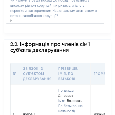
Чи належить Ваша посада до посад, пов'язаних з
високим рівнем корупційних ризиків, згідно з
переліком, затвердженим Національним агентством з
питань запобігання корупції?
Ні
2.2. Інформація про членів сім'ї
суб'єкта декларування
ЗВ'ЯЗОК ІЗ
ПРІЗВИЩЕ,
№
СУБ'ЄКТОМ
ІМ'Я, ПО
ГРОМАДЯН
ДЕКЛАРУВАННЯ
БАТЬКОВІ
Прізвище:
Дяговець
Ім'я:
Вячеслав
По батькові (за
наявності):
1
чоловік
Україна