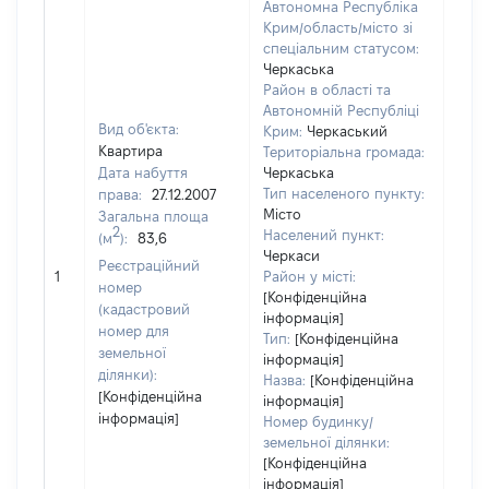
Автономна Республіка
Крим/область/місто зі
спеціальним статусом:
Черкаська
Район в області та
Автономній Республіці
Вид об'єкта:
Крим:
Черкаський
Квартира
Територіальна громада:
Дата набуття
Черкаська
Тип населеного пункту:
права:
27.12.2007
Місто
Загальна площа
2
Населений пункт:
(м
):
83,6
Черкаси
[Не
Реєстраційний
1
Район у місті:
заст
номер
[Конфіденційна
(кадастровий
інформація]
номер для
Тип:
[Конфіденційна
земельної
інформація]
ділянки):
Назва:
[Конфіденційна
[Конфіденційна
інформація]
інформація]
Номер будинку/
земельної ділянки:
[Конфіденційна
інформація]