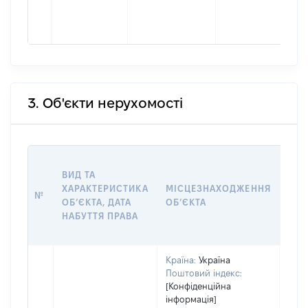
3. Об'єкти нерухомості
ВАР
ВИД ТА
ДАТ
ХАРАКТЕРИСТИКА
МІСЦЕЗНАХОДЖЕННЯ
ПРА
№
ОБʼЄКТА, ДАТА
ОБʼЄКТА
ОС
НАБУТТЯ ПРАВА
ГР
ОЦІ
Країна:
Україна
Поштовий індекс:
[Конфіденційна
інформація]