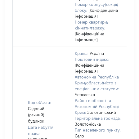
Номер корпусу/секції/
блоку:
[Конфіденційна
інформація]
Номер квартири/
кімнати/гаражу:
[Конфіденційна
інформація]
Країна:
Україна
Поштовий індекс:
[Конфіденційна
інформація]
Автономна Республіка
Крим/область/місто зі
спеціальним статусом:
Черкаська
Район в області та
Вид об'єкта:
Автономній Республіці
Садовий
Крим:
Золотоніський
(дачний)
Територіальна громада:
будинок
Золотоніська
Дата набуття
Тип населеного пункту:
права:
Село