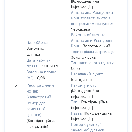
[Конфіденційна
інформація]
Автономна Республіка
Крим/область/місто зі
спеціальним статусом:
Черкаська
Район в області та
Автономній Республіці
Вид об'єкта:
Крим:
Золотоніський
Земельна
Територіальна громада:
ділянка
Золотоніська
Дата набуття
Тип населеного пункту:
права:
19.10.2021
Село
Загальна площа
Населений пункт:
2
(м
):
0,06
Благодатне
[Не
3
Реєстраційний
Район у місті:
заст
[Конфіденційна
номер
інформація]
(кадастровий
Тип:
[Конфіденційна
номер для
інформація]
земельної
Назва:
[Конфіденційна
ділянки):
інформація]
[Конфіденційна
Номер будинку/
інформація]
земельної ділянки: