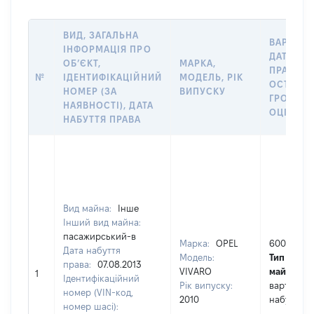
ВИД, ЗАГАЛЬНА
ВАРТІСТ
ІНФОРМАЦІЯ ПРО
ДАТУ НА
ОБʼЄКТ,
МАРКА,
ПРАВА А
№
ІДЕНТИФІКАЦІЙНИЙ
МОДЕЛЬ, РІК
ОСТАНН
НОМЕР (ЗА
ВИПУСКУ
ГРОШО
НАЯВНОСТІ), ДАТА
ОЦІНКОЮ
НАБУТТЯ ПРАВА
Вид майна:
Інше
Інший вид майна:
пасажирський-в
Марка:
OPEL
60000
Дата набуття
Модель:
Тип варто
права:
07.08.2013
VIVARO
майна:
це
1
Ідентифікаційний
Рік випуску:
вартість н
номер (VIN-код,
2010
набуття п
номер шасі):