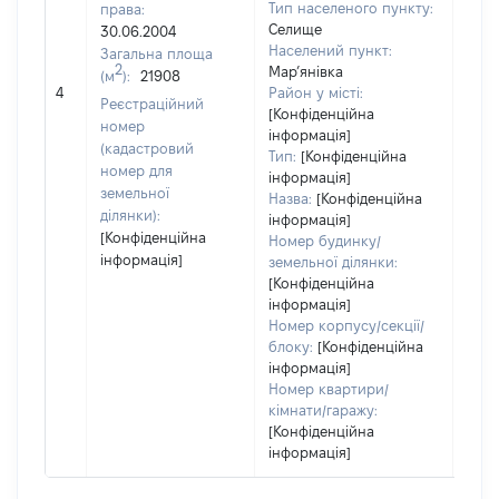
Тип населеного пункту:
права:
Селище
30.06.2004
9971
Населений пункт:
Загальна площа
Тип 
2
Мар’янівка
(м
):
21908
обʼє
4
Район у місті:
Реєстраційний
варт
[Конфіденційна
номер
інформація]
набу
(кадастровий
Тип:
[Конфіденційна
номер для
інформація]
земельної
Назва:
[Конфіденційна
ділянки):
інформація]
[Конфіденційна
Номер будинку/
інформація]
земельної ділянки:
[Конфіденційна
інформація]
Номер корпусу/секції/
блоку:
[Конфіденційна
інформація]
Номер квартири/
кімнати/гаражу:
[Конфіденційна
інформація]