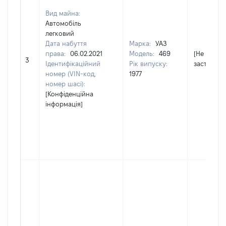
Вид майна:
Автомобіль
легковий
Дата набуття
Марка:
УАЗ
права:
06.02.2021
Модель:
469
[Не
3
Ідентифікаційний
Рік випуску:
застосову
номер (VIN-код,
1977
номер шасі):
[Конфіденційна
інформація]