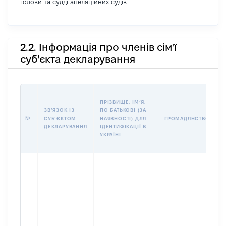
голови та судді апеляційних судів
2.2. Інформація про членів сім'ї
суб'єкта декларування
П
ПРІЗВИЩЕ, ІМʼЯ,
Б
ЗВʼЯЗОК ІЗ
ПО БАТЬКОВІ (ЗА
І
№
СУБʼЄКТОМ
НАЯВНОСТІ) ДЛЯ
ГРОМАДЯНСТВО
М
ДЕКЛАРУВАННЯ
ІДЕНТИФІКАЦІЇ В
УКРАЇНІ