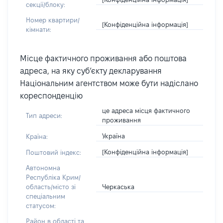
секції/блоку:
Номер квартири/
[Конфіденційна інформація]
кімнати:
Місце фактичного проживання або поштова
адреса, на яку суб’єкту декларування
Національним агентством може бути надіслано
кореспонденцію
це адреса місця фактичного
Тип адреси:
проживання
Україна
Країна:
[Конфіденційна інформація]
Поштовий індекс:
Автономна
Республіка Крим/
Черкаська
область/місто зі
спеціальним
статусом:
Район в області та