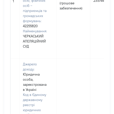
осіб, фізичних
2357449
1
(грошове
осіб –
забезпечення)
підприємців та
громадських
формувань:
42255820
Найменування:
ЧЕРКАСЬКИЙ
АПЕЛЯЦІЙНИЙ
СУД
Джерело
доходу:
Юридична
особа,
зареєстрована
в Україні
Код в Єдиному
державному
реєстрі
юридичних