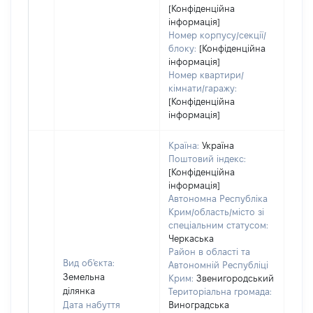
[Конфіденційна
інформація]
Номер корпусу/секції/
блоку:
[Конфіденційна
інформація]
Номер квартири/
кімнати/гаражу:
[Конфіденційна
інформація]
Країна:
Україна
Поштовий індекс:
[Конфіденційна
інформація]
Автономна Республіка
Крим/область/місто зі
спеціальним статусом:
Черкаська
Район в області та
Вид об'єкта:
Автономній Республіці
Земельна
Крим:
Звенигородський
ділянка
Територіальна громада:
Дата набуття
Виноградська