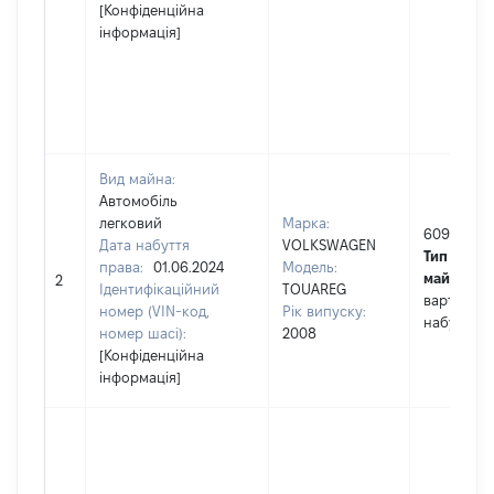
[Конфіденційна
інформація]
Вид майна:
Автомобіль
легковий
Марка:
609061
Дата набуття
VOLKSWAGEN
Тип варто
права:
01.06.2024
Модель:
майна:
це
2
Ідентифікаційний
TOUAREG
вартість н
номер (VIN-код,
Рік випуску:
набуття п
номер шасі):
2008
[Конфіденційна
інформація]