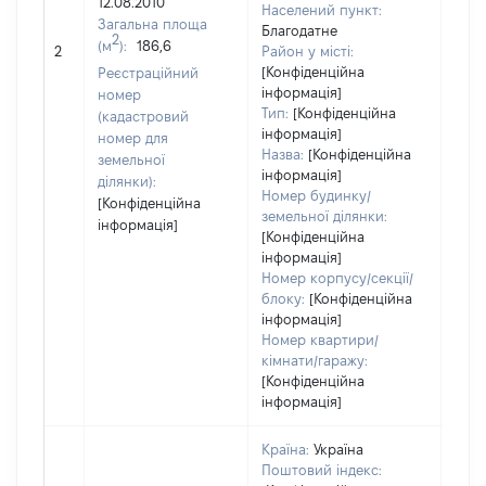
12.08.2010
Населений пункт:
Загальна площа
Благодатне
[Не
2
(м
):
186,6
2
Район у місті:
заст
[Конфіденційна
Реєстраційний
інформація]
номер
Тип:
[Конфіденційна
(кадастровий
інформація]
номер для
Назва:
[Конфіденційна
земельної
інформація]
ділянки):
Номер будинку/
[Конфіденційна
земельної ділянки:
інформація]
[Конфіденційна
інформація]
Номер корпусу/секції/
блоку:
[Конфіденційна
інформація]
Номер квартири/
кімнати/гаражу:
[Конфіденційна
інформація]
Країна:
Україна
Поштовий індекс: