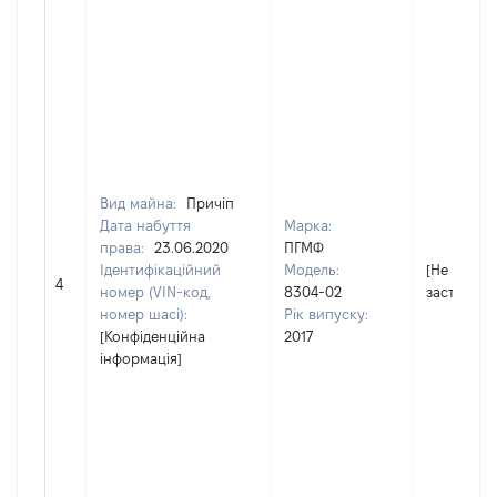
Вид майна:
Причіп
Дата набуття
Марка:
права:
23.06.2020
ПГМФ
Ідентифікаційний
Модель:
[Не
4
номер (VIN-код,
8304-02
застосову
номер шасі):
Рік випуску:
[Конфіденційна
2017
інформація]