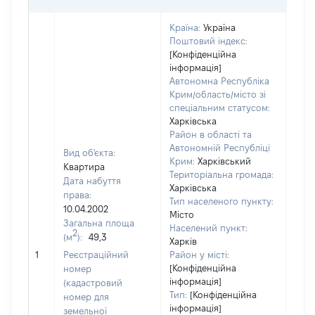
Країна:
Україна
Поштовий індекс:
[Конфіденційна
інформація]
Автономна Республіка
Крим/область/місто зі
спеціальним статусом:
Харківська
Район в області та
Автономній Республіці
Вид об'єкта:
Крим:
Харківський
Квартира
Територіальна громада:
Дата набуття
Харківська
права:
Тип населеного пункту:
8015
10.04.2002
Місто
Тип
Загальна площа
Населений пункт:
варт
2
(м
):
49,3
Харків
обʼє
1
Реєстраційний
Район у місті:
варт
[Конфіденційна
номер
дату
інформація]
(кадастровий
набу
Тип:
[Конфіденційна
номер для
пра
інформація]
земельної