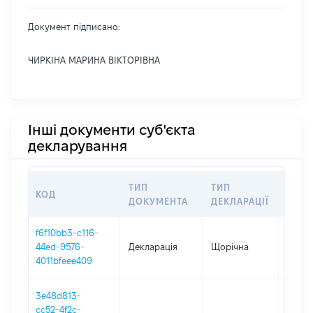
Документ підписано:
ЧИРКІНА МАРИНА ВІКТОРІВНА
Інші документи суб'єкта
декларування
ТИП
ТИП
КОД
ПЕРІ
ДОКУМЕНТА
ДЕКЛАРАЦІЇ
f6f10bb3-c116-
44ed-9576-
Декларація
Щорічна
2025
4011bfeee409
3e48d813-
cc52-4f2c-