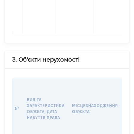
3. Об'єкти нерухомості
ВАР
ДАТ
НАБ
ВИД ТА
ПРА
ХАРАКТЕРИСТИКА
МІСЦЕЗНАХОДЖЕННЯ
№
ЗА
ОБʼЄКТА, ДАТА
ОБʼЄКТА
ОС
НАБУТТЯ ПРАВА
ГР
ОЦІ
ГРН