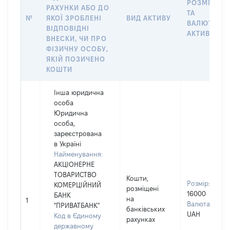
РОЗМІР
РАХУНКИ АБО ДО
ТА
№
ЯКОЇ ЗРОБЛЕНІ
ВИД АКТИВУ
ВАЛЮТА
ВІДПОВІДНІ
АКТИВУ
ВНЕСКИ, ЧИ ПРО
ФІЗИЧНУ ОСОБУ,
ЯКІЙ ПОЗИЧЕНО
КОШТИ
Інша юридична
особа
Юридична
особа,
зареєстрована
в Україні
Найменування:
АКЦІОНЕРНЕ
ТОВАРИСТВО
Кошти,
Розмір:
КОМЕРЦІЙНИЙ
розміщені
16000
БАНК
на
1
Валюта:
"ПРИВАТБАНК"
банківських
UAH
Код в Єдиному
рахунках
державному