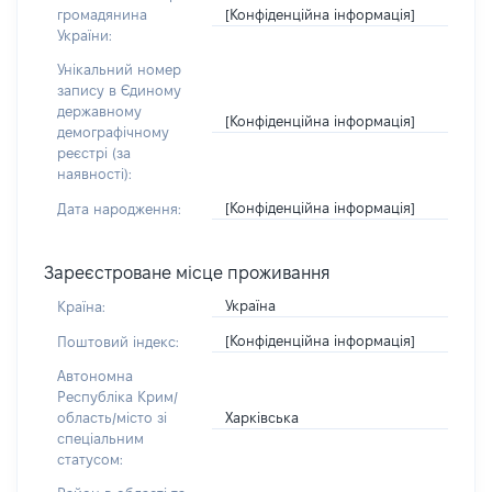
[Конфіденційна інформація]
громадянина
України:
Унікальний номер
запису в Єдиному
державному
[Конфіденційна інформація]
демографічному
реєстрі (за
наявності):
[Конфіденційна інформація]
Дата народження:
Зареєстроване місце проживання
Україна
Країна:
[Конфіденційна інформація]
Поштовий індекс:
Автономна
Республіка Крим/
Харківська
область/місто зі
спеціальним
статусом: