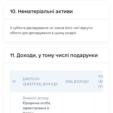
10. Нематеріальні активи
У суб'єкта декларування чи членів його сім'ї відсутні
об'єкти для декларування в цьому розділі.
11. Доходи, у тому числі подарунки
РОЗМІР
ДЖЕРЕЛО
№
ВИД ДОХОДУ
(ВАРТІС
(ДЖЕРЕЛА) ДОХОДУ
ГРН
Джерело доходу:
Юридична особа,
зареєстрована в