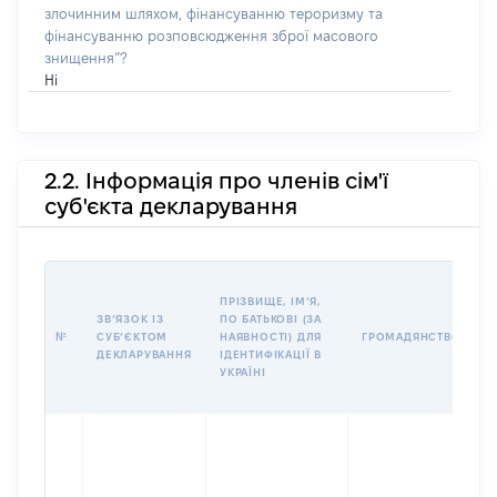
злочинним шляхом, фінансуванню тероризму та
фінансуванню розповсюдження зброї масового
знищення”?
Ні
2.2. Інформація про членів сім'ї
суб'єкта декларування
П
ПРІЗВИЩЕ, ІМʼЯ,
Б
ЗВʼЯЗОК ІЗ
ПО БАТЬКОВІ (ЗА
І
№
СУБʼЄКТОМ
НАЯВНОСТІ) ДЛЯ
ГРОМАДЯНСТВО
М
ДЕКЛАРУВАННЯ
ІДЕНТИФІКАЦІЇ В
УКРАЇНІ