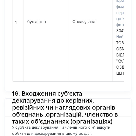
юридичних
фізичних о
підприємц
громадськ
бухгалтер
Оплачувана
1
формуван
30428038
Найменув
ТОВАРИСТ
ОБМЕЖЕ
ВІДПОВІД
"КУЛЬТУР
ОЗДОРОВ
ЦЕНТР "Д
16. Входження суб’єкта
декларування до керівних,
ревізійних чи наглядових органів
об’єднань ,організацій, членство в
таких об’єднаннях (організаціях)
У суб'єкта декларування чи членів його сім'ї відсутні
об'єкти для декларування в цьому розділі.