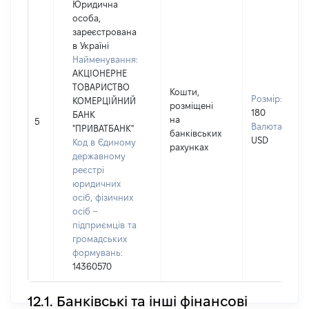
Юридична
особа,
зареєстрована
в Україні
Найменування:
АКЦІОНЕРНЕ
ТОВАРИСТВО
Кошти,
Розмір:
КОМЕРЦІЙНИЙ
розміщені
180
БАНК
на
5
Валюта:
"ПРИВАТБАНК"
банківських
USD
Код в Єдиному
рахунках
державному
реєстрі
юридичних
осіб, фізичних
осіб –
підприємців та
громадських
формувань:
14360570
12.1. Банківські та інші фінансові