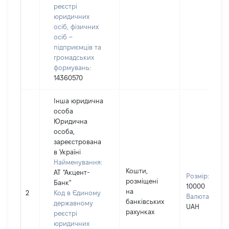
реєстрі
юридичних
осіб, фізичних
осіб –
підприємців та
громадських
формувань:
14360570
Інша юридична
особа
Юридична
особа,
зареєстрована
в Україні
Найменування:
Кошти,
АТ "Акцент-
Розмір:
розміщені
Банк"
10000
на
2
Код в Єдиному
Валюта:
банківських
державному
UAH
рахунках
реєстрі
юридичних