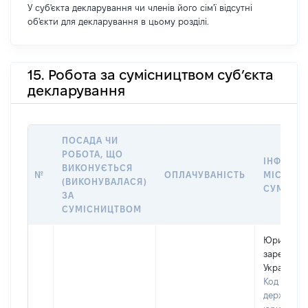
У суб'єкта декларування чи членів його сім'ї відсутні
об'єкти для декларування в цьому розділі.
15. Робота за сумісництвом суб’єкта
декларування
ПОСАДА ЧИ
РОБОТА, ЩО
ІНФОРМА
ВИКОНУЄТЬСЯ
№
ОПЛАЧУВАНІСТЬ
МІСЦЕ Р
(ВИКОНУВАЛАСЯ)
СУМІСН
ЗА
СУМІСНИЦТВОМ
Юридична
зареєстро
Україні
Код в Єди
державном