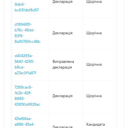
Декларація
Щорічна
2024
9db4-
bc63fdbf8d57
d1894451-
b76c-49dd-
Декларація
Щорічна
2023
82f8-
8a90769cc48b
d404293e-
5440-4295-
Виправлена
Щорічна
2022
b8ce-
декларація
a27ac0f1a871
7289cac6-
1b2b-42ff-
Декларація
Щорічна
2022
8885-
43850d4929ac
43ef68aa-
a886-45a4-
Кандидата
Декларація
2021