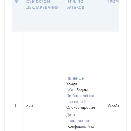
№
СУБ'ЄКТОМ
ІМ'Я, ПО
ГРОМАДЯН
ДЕКЛАРУВАННЯ
БАТЬКОВІ
Прізвище:
Хонда
Ім'я:
Вадим
По батькові (за
наявності):
1
син
Україна
Олександрович
Дата
народження:
[Конфіденційна