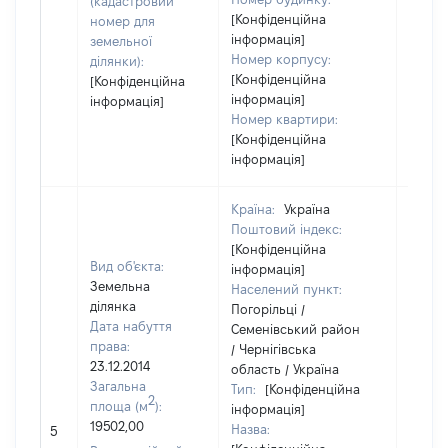
(кадастровий
[Конфіденційна
номер для
інформація]
земельної
Номер корпусу:
ділянки):
[Конфіденційна
[Конфіденційна
інформація]
інформація]
Номер квартири:
[Конфіденційна
інформація]
Країна:
Україна
Поштовий індекс:
[Конфіденційна
Вид об'єкта:
інформація]
Земельна
Населений пункт:
ділянка
Погорільці /
Дата набуття
Семенівський район
права:
/ Чернігівська
23.12.2014
область / Україна
Загальна
Тип:
[Конфіденційна
2
площа (м
):
інформація]
19502,00
Назва:
24168
5