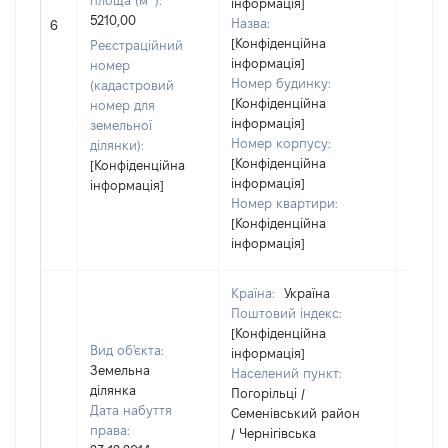
площа (м
):
інформація]
5210,00
Назва:
2371
6
[Конфіденційна
Реєстраційний
інформація]
номер
Номер будинку:
(кадастровий
[Конфіденційна
номер для
інформація]
земельної
Номер корпусу:
ділянки):
[Конфіденційна
[Конфіденційна
інформація]
інформація]
Номер квартири:
[Конфіденційна
інформація]
Країна:
Україна
Поштовий індекс:
[Конфіденційна
Вид об'єкта:
інформація]
Земельна
Населений пункт:
ділянка
Погорільці /
Дата набуття
Семенівський район
права:
/ Чернігівська