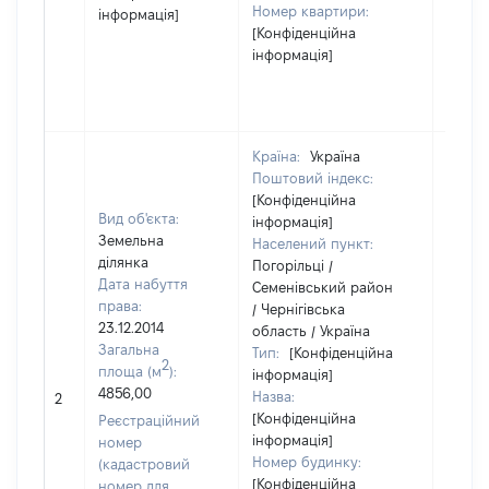
Номер квартири:
інформація]
[Конфіденційна
інформація]
Країна:
Україна
Поштовий індекс:
[Конфіденційна
Вид об'єкта:
інформація]
Земельна
Населений пункт:
ділянка
Погорільці /
Дата набуття
Семенівський район
права:
/ Чернігівська
23.12.2014
область / Україна
Загальна
Тип:
[Конфіденційна
2
площа (м
):
інформація]
4856,00
Назва:
2371
2
[Конфіденційна
Реєстраційний
інформація]
номер
Номер будинку:
(кадастровий
[Конфіденційна
номер для