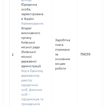
Юридична
особа,
зареєстрована
в Україні
Найменування:
Апарат
виконавчого
органу
Заробітна
Київської
плата
міської ради
І
отримана
(Київської
за
754239
2
міської
основним
державної
(
місцем
адміністрації)
роботи
Код в Єдиному
державному
реєстрі
юридичних
осіб, фізичних
осіб –
підприємців та
громадських