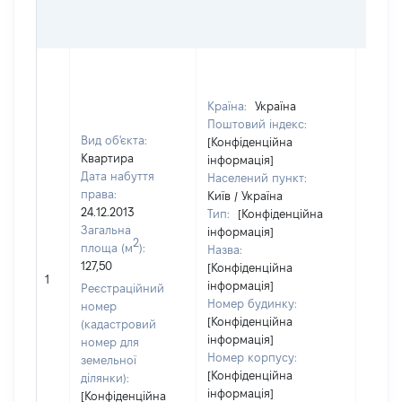
ГРО
ОЦІ
Країна:
Україна
Поштовий індекс:
Вид об'єкта:
[Конфіденційна
Квартира
інформація]
Дата набуття
Населений пункт:
права:
Київ / Україна
24.12.2013
Тип:
[Конфіденційна
Загальна
інформація]
2
площа (м
):
Назва:
127,50
[Конфіденційна
64387
1
інформація]
Реєстраційний
Номер будинку:
номер
[Конфіденційна
(кадастровий
інформація]
номер для
Номер корпусу:
земельної
[Конфіденційна
ділянки):
інформація]
[Конфіденційна