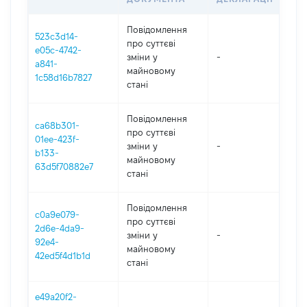
Повідомлення
523c3d14-
про суттєві
e05c-4742-
зміни y
-
202
a841-
майновому
1c58d16b7827
стані
Повідомлення
ca68b301-
про суттєві
01ee-423f-
зміни y
-
202
b133-
майновому
63d5f70882e7
стані
Повідомлення
c0a9e079-
про суттєві
2d6e-4da9-
зміни y
-
202
92e4-
майновому
42ed5f4d1b1d
стані
e49a20f2-