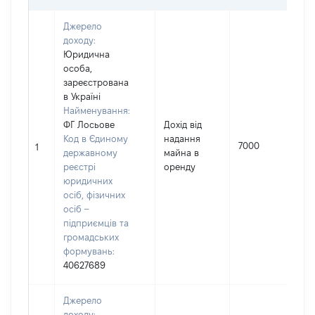
Джерело
доходу:
Юридична
особа,
зареєстрована
в Україні
Найменування:
ФГ Лосьове
Дохід від
І
Код в Єдиному
надання
7000
1
державному
майна в
реєстрі
оренду
(
юридичних
осіб, фізичних
осіб –
підприємців та
громадських
формувань:
40627689
Джерело
доходу: