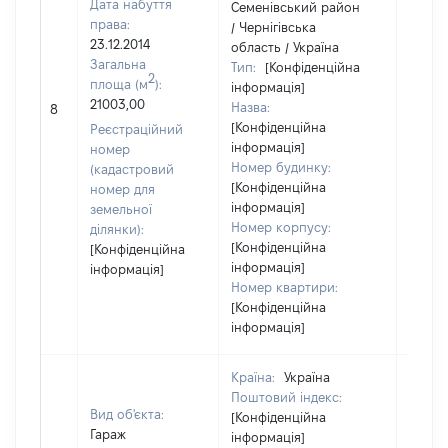
Дата набуття
Семенівський район
права:
/ Чернігівська
23.12.2014
область / Україна
Загальна
Тип:
[Конфіденційна
2
площа (м
):
інформація]
21003,00
Назва:
24168
8
[Конфіденційна
Реєстраційний
інформація]
номер
Номер будинку:
(кадастровий
[Конфіденційна
номер для
інформація]
земельної
Номер корпусу:
ділянки):
[Конфіденційна
[Конфіденційна
інформація]
інформація]
Номер квартири:
[Конфіденційна
інформація]
Країна:
Україна
Поштовий індекс:
Вид об'єкта:
[Конфіденційна
Гараж
інформація]