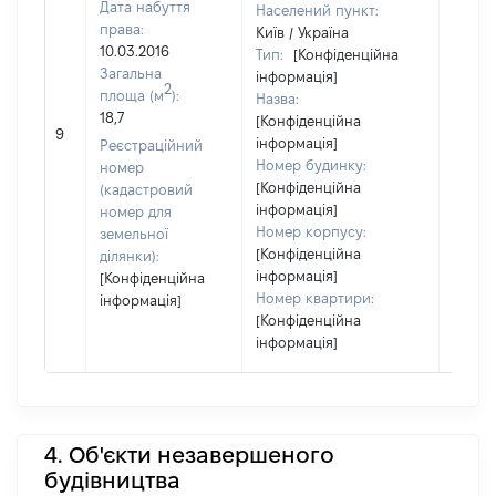
Дата набуття
Населений пункт:
права:
Київ / Україна
10.03.2016
Тип:
[Конфіденційна
Загальна
інформація]
2
площа (м
):
Назва:
18,7
[Конфіденційна
10000
9
інформація]
Реєстраційний
Номер будинку:
номер
[Конфіденційна
(кадастровий
інформація]
номер для
Номер корпусу:
земельної
[Конфіденційна
ділянки):
інформація]
[Конфіденційна
Номер квартири:
інформація]
[Конфіденційна
інформація]
4. Об'єкти незавершеного
будівництва