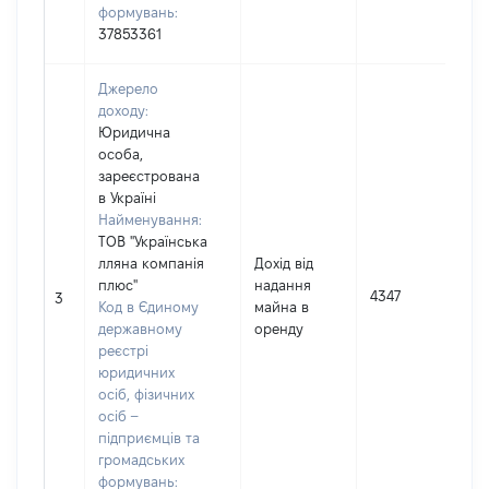
формувань:
37853361
Джерело
доходу:
Юридична
особа,
зареєстрована
в Україні
Найменування:
ТОВ "Українська
лляна компанія
Дохід від
І
плюс"
надання
4347
3
Код в Єдиному
майна в
державному
оренду
(
реєстрі
юридичних
осіб, фізичних
осіб –
підприємців та
громадських
формувань: