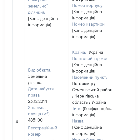
Номер корпусу:
земельної
[Конфіденційна
ділянки):
інформація]
[Конфіденційна
Номер квартири:
інформація]
[Конфіденційна
інформація]
Країна:
Україна
Поштовий індекс:
[Конфіденційна
Вид об'єкта:
інформація]
Земельна
Населений пункт:
ділянка
Погорільці /
Дата набуття
Семенівський район
права:
/ Чернігівська
23.12.2014
область / Україна
Загальна
Тип:
[Конфіденційна
2
площа (м
):
інформація]
4851,00
Назва:
2371
4
[Конфіденційна
Реєстраційний
інформація]
номер
Номер будинку: