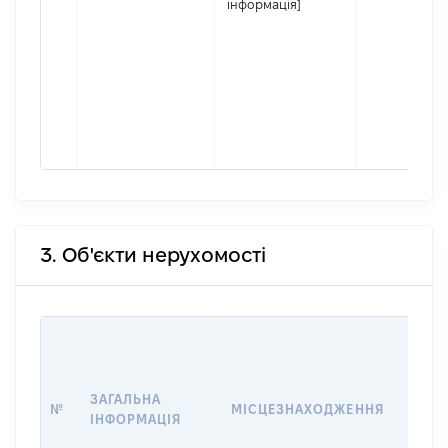
інформація]
3. Об'єкти нерухомості
ВАРТ
ДАТУ
НАБУ
ЗАГАЛЬНА
ПРАВ
№
МІСЦЕЗНАХОДЖЕННЯ
ІНФОРМАЦІЯ
ЗА
ОСТ