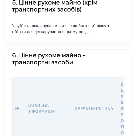
5. Цінне рухоме майно (крім
транспортних засобів)
У суб'єкта декларування чи членів його сім'ї відсутні
об'єкти для декларування в цьому розділі.
6. Цінне рухоме майно -
транспортні засоби
ВАРТІС
ДАТУ 
У ВЛАС
ВОЛОД
ЗАГАЛЬНА
№
ХАРАКТЕРИСТИКА
КОРИС
ІНФОРМАЦІЯ
АБО З
ОСТА
ГРОШ
ОЦІНК