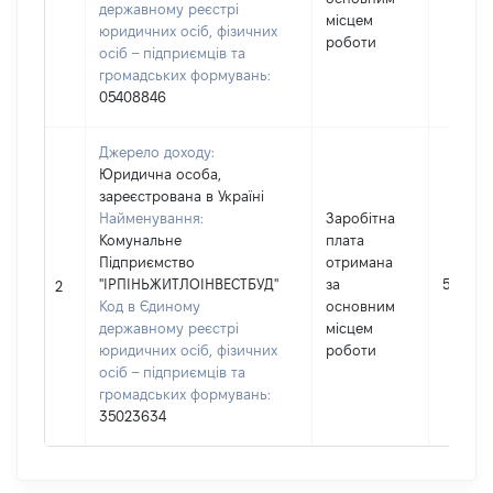
державному реєстрі
місцем
юридичних осіб, фізичних
роботи
осіб – підприємців та
громадських формувань:
05408846
Джерело доходу:
Юридична особа,
зареєстрована в Україні
Найменування:
Заробітна
Комунальне
плата
Підприємство
отримана
"ІРПІНЬЖИТЛОІНВЕСТБУД"
за
523177
2
Код в Єдиному
основним
державному реєстрі
місцем
юридичних осіб, фізичних
роботи
осіб – підприємців та
громадських формувань:
35023634