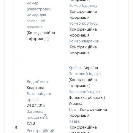
номер
Номер будинку:
(кадастровий
[Конфіденційна
номер для
інформація]
земельної
Номер корпусу:
ділянки):
[Конфіденційна
[Конфіденційна
інформація]
інформація]
Номер квартири:
[Конфіденційна
інформація]
Країна:
Україна
Поштовий індекс:
[Конфіденційна
Вид об'єкта:
інформація]
Квартира
Населений пункт:
Дата набуття
Донецька область /
права:
Україна
24.07.2013
Тип:
[Конфіденційна
Загальна
інформація]
2
площа (м
):
Назва:
151,8
[Конфіденційна
[Не ві
3
Реєстраційний