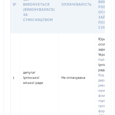
ВИКОНУ
№
ВИКОНУЄТЬСЯ
ОПЛАЧУВАНІСТЬ
РОБОТА (
(ВИКОНУВАЛАСЯ)
ОСОБА
ЗА
ЗАЙМАЛ
СУМІСНИЦТВОМ
ПОСАДУ 
СУМІСН
Юридичн
особа,
зареєстро
Україні
Найменув
Ірпінська 
рада
депутат
Код в Єди
Ірпінської
Не оплачувана
1
державно
міської ради
реєстрі
юридичних
фізичних о
підприємц
громадськ
формуван