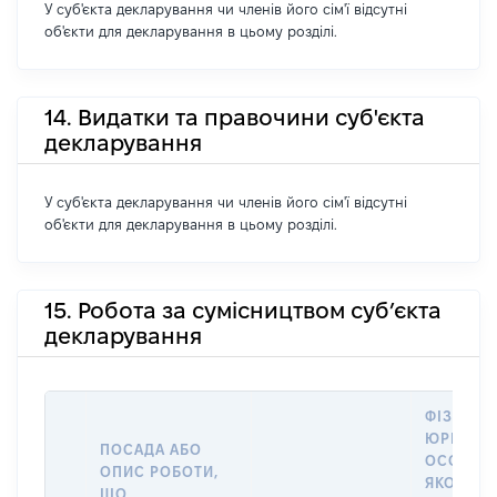
У суб'єкта декларування чи членів його сім'ї відсутні
об'єкти для декларування в цьому розділі.
14. Видатки та правочини суб'єкта
декларування
У суб'єкта декларування чи членів його сім'ї відсутні
об'єкти для декларування в цьому розділі.
15. Робота за сумісництвом суб’єкта
декларування
ФІЗИЧНА
ЮРИДИЧ
ПОСАДА АБО
ОСОБА, 
ОПИС РОБОТИ,
ЯКОЇ
ЩО