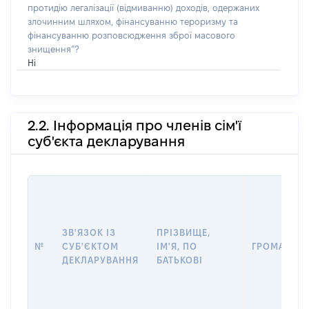
протидію легалізації (відмиванню) доходів, одержаних
злочинним шляхом, фінансуванню тероризму та
фінансуванню розповсюдження зброї масового
знищення”?
Ні
2.2. Інформація про членів сім'ї
суб'єкта декларування
ЗВ'ЯЗОК ІЗ
ПРІЗВИЩЕ,
№
СУБ'ЄКТОМ
ІМ'Я, ПО
ГРОМАДЯН
ДЕКЛАРУВАННЯ
БАТЬКОВІ