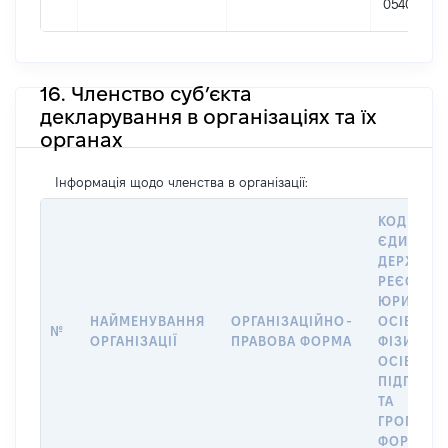
05408846
16. Членство суб’єкта
декларування в організаціях та їх
органах
Інформація щодо членства в організації:
КОД В
ЄДИНОМ
ДЕРЖАВН
РЕЄСТРІ
ЮРИДИЧ
НАЙМЕНУВАННЯ
ОРГАНІЗАЦІЙНО-
ОСІБ,
№
ОРГАНІЗАЦІЇ
ПРАВОВА ФОРМА
ФІЗИЧНИ
ОСІБ –
ПІДПРИЄ
ТА
ГРОМАДС
ФОРМУВА