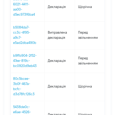
6021-4411-
Декларація
Щорічна
202
aa00-
d5ec973f6ba4
b5084da7-
01.
cc3c-4f95-
Виправлена
Перед
-
a9c7-
декларація
звільненням
17.0
e5ad2dba490b
b9ffb904-2f52-
01.
Перед
47ee-819c-
Декларація
-
звільненням
bc0920d9eb43
17.0
80c5bcee-
3b0f-467a-
Декларація
Щорічна
202
bcfc-
d3d78fc126c3
5438de0c-
e6ae-4526-
Декларація
Щорічна
202