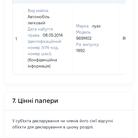
Вид майна:
Автомобіль
легковий
Марка:
луаз
Дата набуття
Модель:
права:
08.05.2014
969М02
8000
1
Ідентифікаційний
Рік випуску:
номер (VIN-код,
1992
номер шасі):
[Конфіденційна
інформація]
7. Цінні папери
У суб'єкта декларування чи членів його сім'ї відсутні
об'єкти для декларування в цьому розділі.