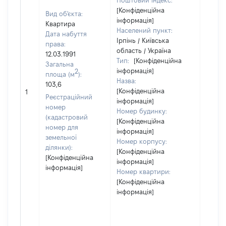
Поштовий індекс:
[Конфіденційна
Вид об'єкта:
інформація]
Квартира
Населений пункт:
Дата набуття
Ірпінь / Київська
права:
область / Україна
12.03.1991
Тип:
[Конфіденційна
Загальна
інформація]
2
площа (м
):
Назва:
103,6
[Не
[Конфіденційна
1
засто
Реєстраційний
інформація]
номер
Номер будинку:
(кадастровий
[Конфіденційна
номер для
інформація]
земельної
Номер корпусу:
ділянки):
[Конфіденційна
[Конфіденційна
інформація]
інформація]
Номер квартири:
[Конфіденційна
інформація]