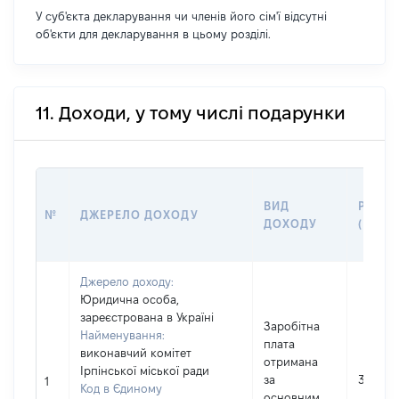
У суб'єкта декларування чи членів його сім'ї відсутні
об'єкти для декларування в цьому розділі.
11. Доходи, у тому числі подарунки
ВИД
РОЗМ
№
ДЖЕРЕЛО ДОХОДУ
ДОХОДУ
(ВАРТ
Джерело доходу:
Юридична особа,
зареєстрована в Україні
Заробітна
Найменування:
плата
виконавчий комітет
отримана
Ірпінської міської ради
за
309147
1
Код в Єдиному
основним