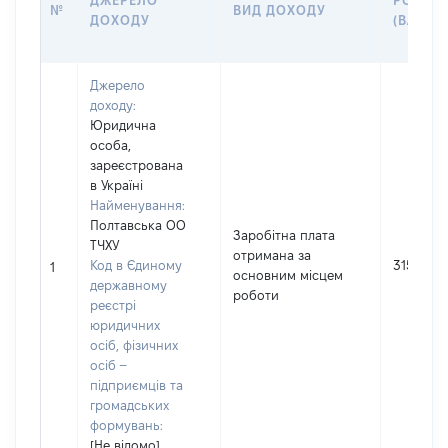
ДЖЕРЕЛО
РОЗМІ
№
ВИД ДОХОДУ
ДОХОДУ
(ВАРТІС
Джерело
доходу:
Юридична
особа,
зареєстрована
в Україні
Найменування:
Полтавська ОО
Заробітна плата
ТЧХУ
отримана за
Код в Єдиному
31543
1
основним місцем
державному
роботи
реєстрі
юридичних
осіб, фізичних
осіб –
підприємців та
громадських
формувань:
[Не відомо]