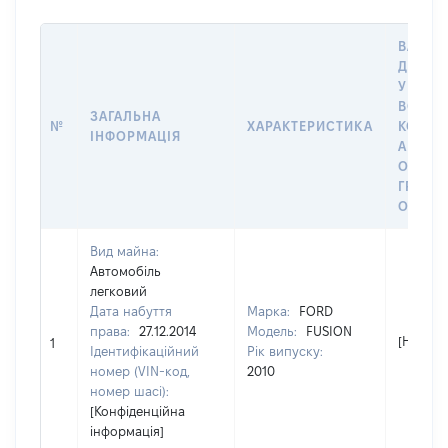
ВАРТІС
ДАТУ 
У ВЛАС
ВОЛОД
ЗАГАЛЬНА
№
ХАРАКТЕРИСТИКА
КОРИС
ІНФОРМАЦІЯ
АБО З
ОСТА
ГРОШ
ОЦІНК
Вид майна:
Автомобіль
легковий
Дата набуття
Марка:
FORD
права:
27.12.2014
Модель:
FUSION
[Не від
1
Ідентифікаційний
Рік випуску:
номер (VIN-код,
2010
номер шасі):
[Конфіденційна
інформація]