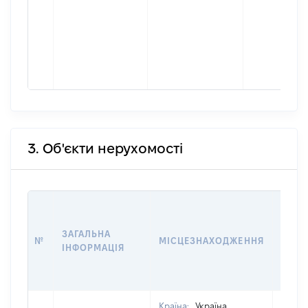
3. Об'єкти нерухомості
ВАРТ
ДАТУ
ЗАГАЛЬНА
ПРАВ
№
МІСЦЕЗНАХОДЖЕННЯ
ІНФОРМАЦІЯ
ОСТ
ГРО
ОЦІ
Країна:
Україна