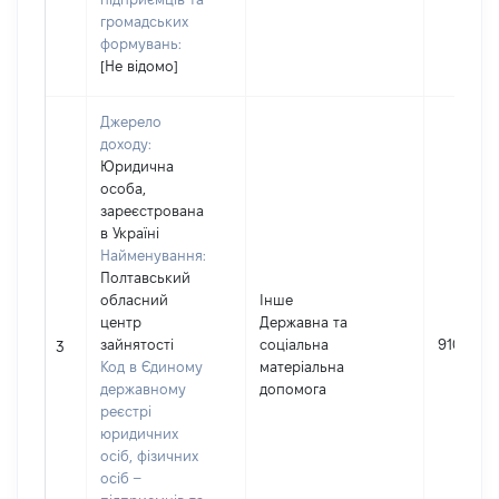
громадських
формувань:
[Не відомо]
Джерело
доходу:
Юридична
особа,
зареєстрована
в Україні
Найменування:
Полтавський
обласний
Інше
центр
Державна та
зайнятості
соціальна
91090
3
Код в Єдиному
матеріальна
державному
допомога
реєстрі
юридичних
осіб, фізичних
осіб –