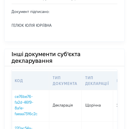
Документ підписано:
ГЕЛЮК ЮЛІЯ ЮРІЇВНА
Інші документи суб'єкта
декларування
ТИП
ТИП
КОД
ПЕРІ
ДОКУМЕНТА
ДЕКЛАРАЦІЇ
ce76be76-
fa2d-46f9-
Декларація
Щорічна
2025
8a1e-
faeaa73f6c2c
270ac54a-