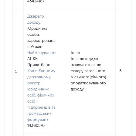
43434187
Джерело
доходу:
Юридична
особа,
зареєстрована
в Україні
Найменування:
Інше
АТ КБ
Інші доходи,які
Приватбанк
включаються до
Код в Єдиному
складу загального
3
5
державному
місячного(річного)
реєстрі
оподатковуваного
юридичних
доходу
осіб, фізичних
осіб –
підприємців та
громадських
формувань:
14360570