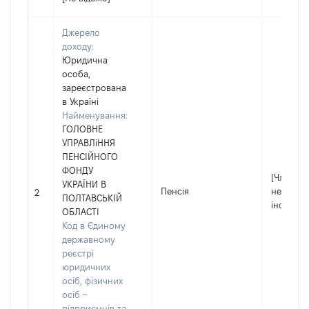
Джерело
доходу:
Юридична
особа,
зареєстрована
в Україні
Найменування:
ГОЛОВНЕ
УПРАВЛіННЯ
ПЕНСІЙНОГО
ФОНДУ
[Член сім
УКРАЇНИ В
Пенсія
не надав
2
ПОЛТАВСЬКІЙ
інформа
ОБЛАСТІ
Код в Єдиному
державному
реєстрі
юридичних
осіб, фізичних
осіб –
підприємців та