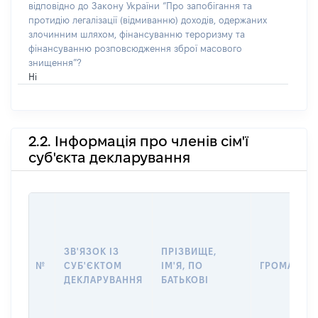
відповідно до Закону України “Про запобігання та
протидію легалізації (відмиванню) доходів, одержаних
злочинним шляхом, фінансуванню тероризму та
фінансуванню розповсюдження зброї масового
знищення”?
Ні
2.2. Інформація про членів сім'ї
суб'єкта декларування
ЗВ'ЯЗОК ІЗ
ПРІЗВИЩЕ,
№
СУБ'ЄКТОМ
ІМ'Я, ПО
ГРОМАДЯН
ДЕКЛАРУВАННЯ
БАТЬКОВІ