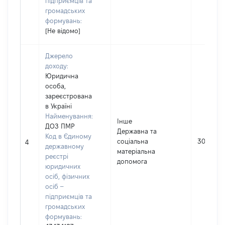
підприємців та
громадських
формувань:
[Не відомо]
Джерело
доходу:
Юридична
особа,
зареєстрована
в Україні
Найменування:
Інше
ДОЗ ПМР
Державна та
Код в Єдиному
соціальна
3000
4
державному
матеріальна
реєстрі
допомога
юридичних
осіб, фізичних
осіб –
підприємців та
громадських
формувань: