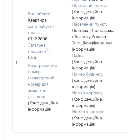
Поштовий індекс:
[Конфіденційна
Вид об'єкта:
інформація]
Квартира
Населений пункт:
Дата набуття
Полтава / Полтавська
права:
область / Україна
01.12.2006
Тип:
[Конфіденційна
Загальна
інформація]
2
площа (м
):
Назва:
53,5
[Не
[Конфіденційна
1
засто
Реєстраційний
інформація]
номер
Номер будинку:
(кадастровий
[Конфіденційна
номер для
інформація]
земельної
Номер корпусу:
ділянки):
[Конфіденційна
[Конфіденційна
інформація]
інформація]
Номер квартири:
[Конфіденційна
інформація]