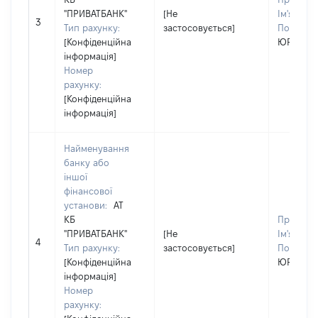
"ПРИВАТБАНК"
[Не
Ім'я:
ЮЛ
3
Тип рахунку:
застосовується]
По батько
[Конфіденційна
ЮРІЇВНА
інформація]
Номер
рахунку:
[Конфіденційна
інформація]
Найменування
банку або
іншої
фінансової
установи:
АТ
КБ
Прізвищ
"ПРИВАТБАНК"
[Не
Ім'я:
ЮЛ
4
Тип рахунку:
застосовується]
По батько
[Конфіденційна
ЮРІЇВНА
інформація]
Номер
рахунку: