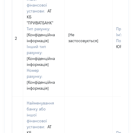
фінансової
установи:
АТ
КБ
"ПРИВАТБАНК"
Тип рахунку:
Прізвищ
[Конфіденційна
[Не
Ім'я:
ЮЛ
2
інформація]
застосовується]
По батько
Інший тип
ЮРІЇВНА
рахунку:
[Конфіденційна
інформація]
Номер
рахунку:
[Конфіденційна
інформація]
Найменування
банку або
іншої
фінансової
установи:
АТ
КБ
Прізвищ