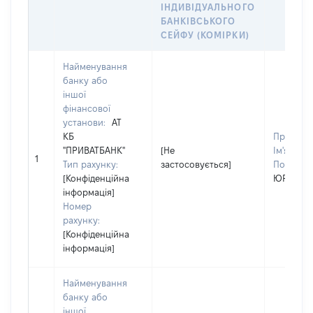
ІНДИВІДУАЛЬНОГО
БАНКІВСЬКОГО
СЕЙФУ (КОМІРКИ)
Найменування
банку або
іншої
фінансової
установи:
АТ
КБ
Прізвищ
"ПРИВАТБАНК"
[Не
Ім'я:
ЮЛ
1
Тип рахунку:
застосовується]
По батько
[Конфіденційна
ЮРІЇВНА
інформація]
Номер
рахунку:
[Конфіденційна
інформація]
Найменування
банку або
іншої