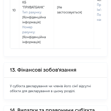
КБ
Прізвищ
"ПРИВАТБАНК"
[Не
Ім'я:
ОЛ
10
Тип рахунку:
застосовується]
По батько
[Конфіденційна
наявності
інформація]
Номер
рахунку:
[Конфіденційна
інформація]
13. Фінансові зобов'язання
У суб'єкта декларування чи членів його сім'ї відсутні
об'єкти для декларування в цьому розділі.
14. Видатки та правочини суб'єкта