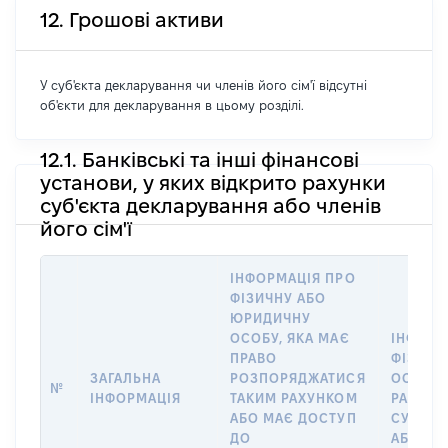
12. Грошові активи
У суб'єкта декларування чи членів його сім'ї відсутні
об'єкти для декларування в цьому розділі.
12.1. Банківські та інші фінансові
установи, у яких відкрито рахунки
суб'єкта декларування або членів
його сім'ї
ІНФОРМАЦІЯ ПРО
ФІЗИЧНУ АБО
ЮРИДИЧНУ
ОСОБУ, ЯКА МАЄ
ІНФОРМ
ПРАВО
ФІЗИЧН
ЗАГАЛЬНА
РОЗПОРЯДЖАТИСЯ
ОСОБУ,
№
ІНФОРМАЦІЯ
ТАКИМ РАХУНКОМ
РАХУНО
АБО МАЄ ДОСТУП
СУБ’ЄК
ДО
АБО ЧЛЕ