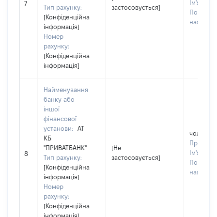
Ім'я:
ОЛ
7
Тип рахунку:
застосовується]
По батько
[Конфіденційна
наявності
інформація]
Номер
рахунку:
[Конфіденційна
інформація]
Найменування
банку або
іншої
фінансової
установи:
АТ
чоловік
КБ
Прізвищ
"ПРИВАТБАНК"
[Не
Ім'я:
ОЛ
8
Тип рахунку:
застосовується]
По батько
[Конфіденційна
наявності
інформація]
Номер
рахунку:
[Конфіденційна
інформація]