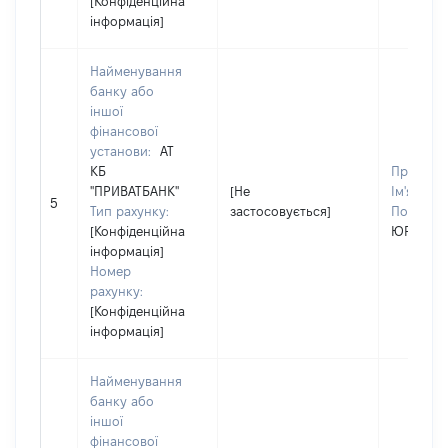
[Конфіденційна
інформація]
Найменування
банку або
іншої
фінансової
установи:
АТ
КБ
Прізвищ
"ПРИВАТБАНК"
[Не
Ім'я:
ЮЛ
5
Тип рахунку:
застосовується]
По батько
[Конфіденційна
ЮРІЇВНА
інформація]
Номер
рахунку:
[Конфіденційна
інформація]
Найменування
банку або
іншої
фінансової