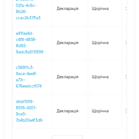
02fa-4c6c-
Декларація
Щорічна
2024
8b26-
ccac2b37ffa3
a41fae4d-
c4f8-4858-
Декларація
Щорічна
2023
8d92-
9adc8a513899
c568f1c3-
9ace-4ee8-
Декларація
Щорічна
2022
a77c-
676eedccf074
dbbf10f9-
8576-4201-
Декларація
Щорічна
2021
9ce5-
7b4b20a4f3d6