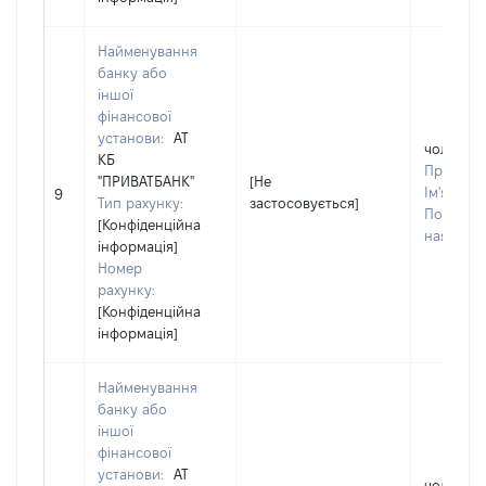
Найменування
банку або
іншої
фінансової
установи:
АТ
чоловік
КБ
Прізвищ
"ПРИВАТБАНК"
[Не
Ім'я:
ОЛ
9
Тип рахунку:
застосовується]
По батько
[Конфіденційна
наявності
інформація]
Номер
рахунку:
[Конфіденційна
інформація]
Найменування
банку або
іншої
фінансової
установи:
АТ
чоловік