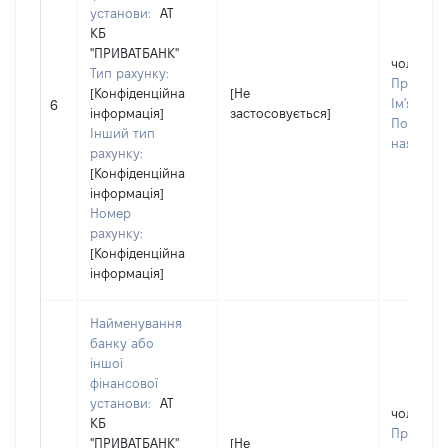
установи:
АТ
КБ
"ПРИВАТБАНК"
чоловік
Тип рахунку:
Прізвищ
[Конфіденційна
[Не
Ім'я:
ОЛ
6
інформація]
застосовується]
По батько
Інший тип
наявності
рахунку:
[Конфіденційна
інформація]
Номер
рахунку:
[Конфіденційна
інформація]
Найменування
банку або
іншої
фінансової
установи:
АТ
чоловік
КБ
Прізвищ
"ПРИВАТБАНК"
[Не