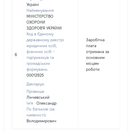
Україні
Найменування:
МІНІСТЕРСТВО
ОХОРОНИ
ЗДОРОВ'Я УКРАЇНИ
Код в Єдиному
державному реєстрі
Заробітна
юридичних осіб,
плата
фізичних осіб –
отримана за
6
6
підприємців та
основним
громадських
місцем
формувань:
роботи
00012925
Декларує:
Прізвище:
Лінчевський
Ім'я:
Олександр
По батькові (за
наявності):
Володимирович