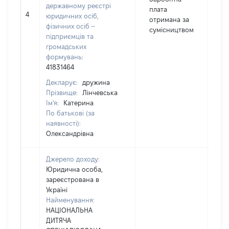
державному реєстрі
плата
4
9
юридичних осіб,
отримана за
фізичних осіб –
сумісництвом
підприємців та
громадських
формувань:
41831464
Декларує:
дружина
Прізвище:
Лінчевська
Ім'я:
Катерина
По батькові (за
наявності):
Олександрівна
Джерело доходу:
Юридична особа,
зареєстрована в
Україні
Найменування:
НАЦІОНАЛЬНА
ДИТЯЧА