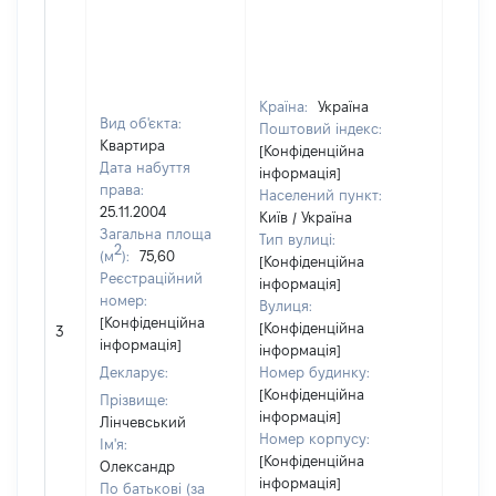
Країна:
Україна
Вид об'єкта:
Поштовий індекс:
Квартира
[Конфіденційна
Дата набуття
інформація]
права:
Населений пункт:
25.11.2004
Київ / Україна
Загальна площа
Тип вулиці:
2
(м
):
75,60
[Конфіденційна
Реєстраційний
інформація]
номер:
Вулиця:
[Конфіденційна
[Конфіденційна
3
2397
інформація]
інформація]
Декларує:
Номер будинку:
[Конфіденційна
Прізвище:
інформація]
Лінчевський
Номер корпусу:
Ім'я:
[Конфіденційна
Олександр
інформація]
По батькові (за