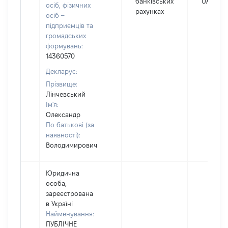
банківських
UAH
осіб, фізичних
рахунках
осіб –
підприємців та
громадських
формувань:
14360570
Декларує:
Прізвище:
Лінчевський
Ім'я:
Олександр
По батькові (за
наявності):
Володимирович
Юридична
особа,
зареєстрована
в Україні
Найменування:
ПУБЛІЧНЕ