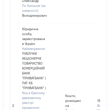
Олександр
По батькові (за
наявності):
Володимирович
Юридична
особа,
зареєстрована
в Україні
Найменування:
ПУБЛІЧНЕ
АКЦІОНЕРНЕ
ТОВАРИСТВО
КОМЕРЦІЙНИЙ
БАНК
"ПРИВАТБАНК" (
ПАТ КБ
"ПРИВАТБАНК" )
Код в Єдиному
Кошти,
державному
розміщені
15733
реєстрі
2
на
Валюта:
юридичних