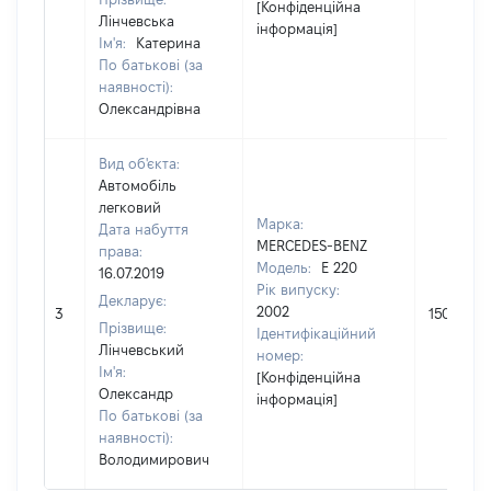
[Конфіденційна
Лінчевська
інформація]
Ім'я:
Катерина
По батькові (за
наявності):
Олександрівна
Вид об'єкта:
Автомобіль
легковий
Марка:
Дата набуття
MERCEDES-BENZ
права:
Модель:
E 220
16.07.2019
Рік випуску:
Декларує:
2002
3
150000
Прізвище:
Ідентифікаційний
Лінчевський
номер:
Ім'я:
[Конфіденційна
Олександр
інформація]
По батькові (за
наявності):
Володимирович