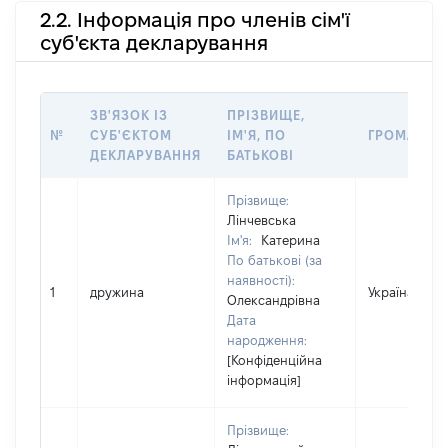
2.2. Інформація про членів сім'ї
суб'єкта декларування
ЗВ'ЯЗОК ІЗ
ПРІЗВИЩЕ,
№
СУБ'ЄКТОМ
ІМ'Я, ПО
ГРОМАДЯН
ДЕКЛАРУВАННЯ
БАТЬКОВІ
Прізвище:
Лінчевська
Ім'я:
Катерина
По батькові (за
наявності):
1
дружина
Україна
Олександрівна
Дата
народження:
[Конфіденційна
інформація]
Прізвище: