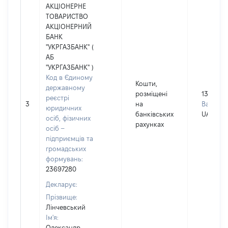
АКЦІОНЕРНЕ
ТОВАРИСТВО
АКЦІОНЕРНИЙ
БАНК
"УКРГАЗБАНК" (
АБ
"УКРГАЗБАНК" )
Код в Єдиному
Кошти,
державному
розміщені
139483
реєстрі
3
на
Валюта:
юридичних
банківських
UAH
осіб, фізичних
рахунках
осіб –
підприємців та
громадських
формувань:
23697280
Декларує:
Прізвище:
Лінчевський
Ім'я:
Олександр