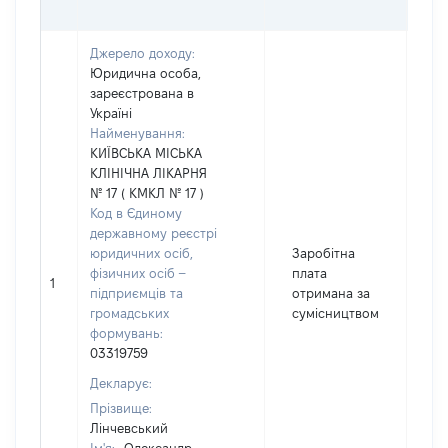
Джерело доходу:
Юридична особа,
зареєстрована в
Україні
Найменування:
КИЇВСЬКА МІСЬКА
КЛІНІЧНА ЛІКАРНЯ
№ 17 ( КМКЛ № 17 )
Код в Єдиному
державному реєстрі
юридичних осіб,
Заробітна
фізичних осіб –
плата
1
15
підприємців та
отримана за
громадських
сумісництвом
формувань:
03319759
Декларує:
Прізвище:
Лінчевський