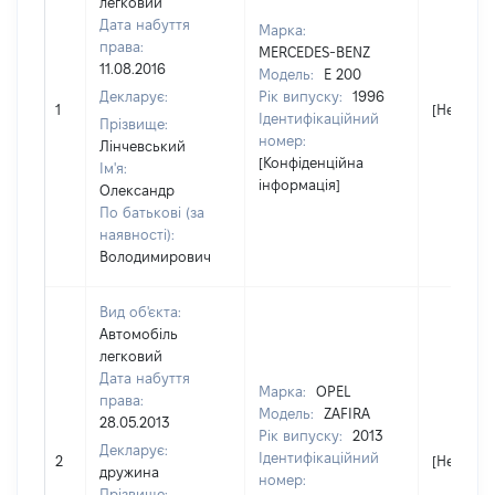
легковий
Дата набуття
Марка:
права:
MERCEDES-BENZ
11.08.2016
Модель:
E 200
Декларує:
Рік випуску:
1996
1
[Не відо
Ідентифікаційний
Прізвище:
номер:
Лінчевський
[Конфіденційна
Ім'я:
інформація]
Олександр
По батькові (за
наявності):
Володимирович
Вид об'єкта:
Автомобіль
легковий
Дата набуття
Марка:
OPEL
права:
Модель:
ZAFIRA
28.05.2013
Рік випуску:
2013
Декларує:
Ідентифікаційний
2
[Не відо
дружина
номер:
Прізвище: