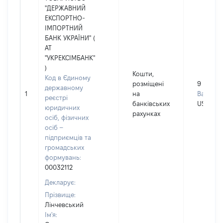
"ДЕРЖАВНИЙ
ЕКСПОРТНО-
ІМПОРТНИЙ
БАНК УКРАЇНИ" (
АТ
"УКРЕКСІМБАНК"
)
Кошти,
Код в Єдиному
розміщені
9
державному
1
на
Валюта:
реєстрі
банківських
USD
юридичних
рахунках
осіб, фізичних
осіб –
підприємців та
громадських
формувань:
00032112
Декларує:
Прізвище:
Лінчевський
Ім'я: