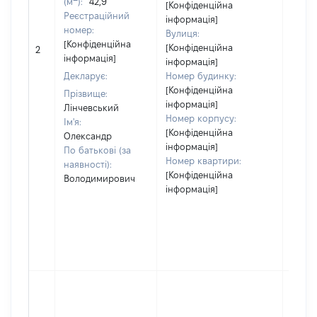
(м
):
42,9
[Конфіденційна
Реєстраційний
інформація]
номер:
Вулиця:
[Конфіденційна
[Конфіденційна
2
1860
інформація]
інформація]
Декларує:
Номер будинку:
[Конфіденційна
Прізвище:
інформація]
Лінчевський
Номер корпусу:
Ім'я:
[Конфіденційна
Олександр
інформація]
По батькові (за
Номер квартири:
наявності):
[Конфіденційна
Володимирович
інформація]