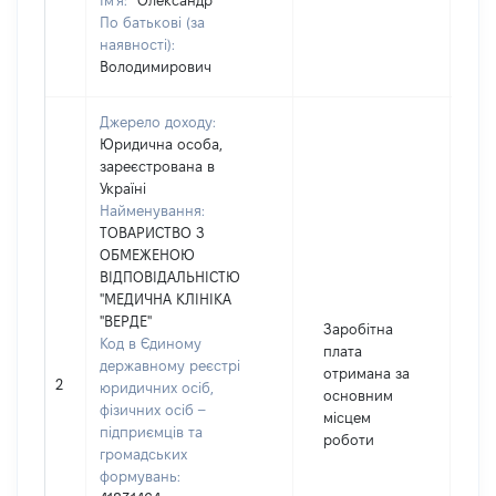
Ім'я:
Олександр
По батькові (за
наявності):
Володимирович
Джерело доходу:
Юридична особа,
зареєстрована в
Україні
Найменування:
ТОВАРИСТВО З
ОБМЕЖЕНОЮ
ВІДПОВІДАЛЬНІСТЮ
"МЕДИЧНА КЛІНІКА
"ВЕРДЕ"
Заробітна
Код в Єдиному
плата
державному реєстрі
отримана за
2
1
юридичних осіб,
основним
фізичних осіб –
місцем
підприємців та
роботи
громадських
формувань: