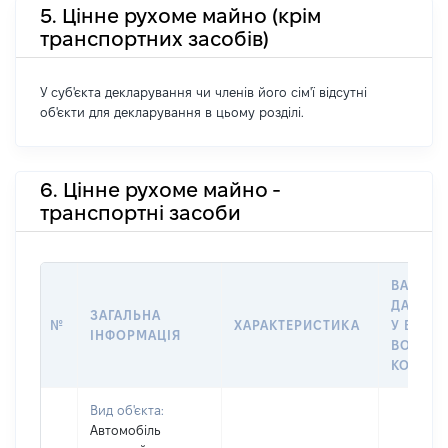
5. Цінне рухоме майно (крім
транспортних засобів)
У суб'єкта декларування чи членів його сім'ї відсутні
об'єкти для декларування в цьому розділі.
6. Цінне рухоме майно -
транспортні засоби
ВАРТІС
ДАТУ Н
ЗАГАЛЬНА
№
ХАРАКТЕРИСТИКА
У ВЛАСН
ІНФОРМАЦІЯ
ВОЛОДІ
КОРИСТ
Вид об'єкта:
Автомобіль