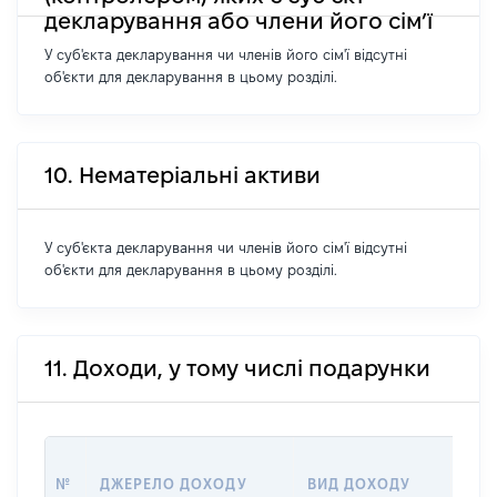
декларування або члени його сім’ї
У суб'єкта декларування чи членів його сім'ї відсутні
об'єкти для декларування в цьому розділі.
10. Нематеріальні активи
У суб'єкта декларування чи членів його сім'ї відсутні
об'єкти для декларування в цьому розділі.
11. Доходи, у тому числі подарунки
РОЗ
№
ДЖЕРЕЛО ДОХОДУ
ВИД ДОХОДУ
(ВА