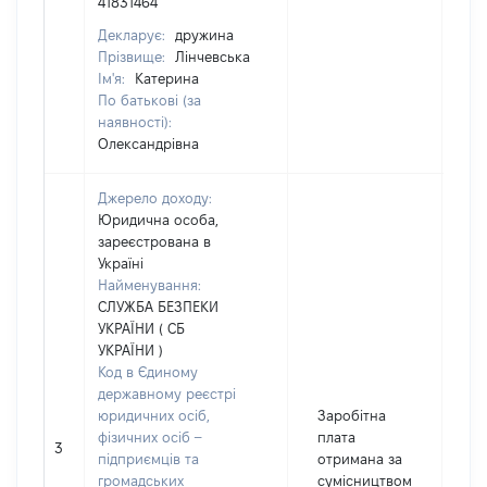
41831464
Декларує:
дружина
Прізвище:
Лінчевська
Ім'я:
Катерина
По батькові (за
наявності):
Олександрівна
Джерело доходу:
Юридична особа,
зареєстрована в
Україні
Найменування:
СЛУЖБА БЕЗПЕКИ
УКРАЇНИ ( СБ
УКРАЇНИ )
Код в Єдиному
державному реєстрі
юридичних осіб,
Заробітна
фізичних осіб –
плата
3
3
підприємців та
отримана за
громадських
сумісництвом