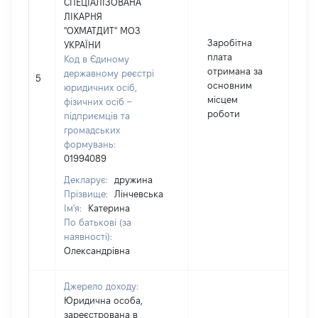
СПЕЦІАЛІЗОВАНА
ЛІКАРНЯ
"ОХМАТДИТ" МОЗ
Заробітна
УКРАЇНИ
плата
Код в Єдиному
отримана за
державному реєстрі
5
6
основним
юридичних осіб,
місцем
фізичних осіб –
роботи
підприємців та
громадських
формувань:
01994089
Декларує:
дружина
Прізвище:
Лінчевська
Ім'я:
Катерина
По батькові (за
наявності):
Олександрівна
Джерело доходу:
Юридична особа,
зареєстрована в