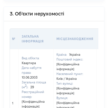
3. Об'єкти нерухомості
ВАРТ
ЗАГАЛЬНА
№
МІСЦЕЗНАХОДЖЕННЯ
НА Д
ІНФОРМАЦІЯ
НАБУ
Країна:
Україна
Вид об'єкта:
Поштовий індекс:
Квартира
[Конфіденційна
Дата набуття
інформація]
права:
Населений пункт:
10.06.2003
Київ / Україна
Загальна площа
Тип вулиці:
2
(м
):
29
[Конфіденційна
Реєстраційний
інформація]
номер:
Вулиця:
[Конфіденційна
[Конфіденційна
1
10816
інформація]
інформація]