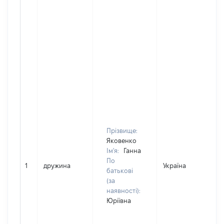
Прізвище:
Яковенко
Ім'я:
Ганна
По
1
дружина
Україна
батькові
(за
наявності):
Юріївна