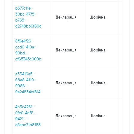
b377c11e-
30bc-4775-
Декларація
Щорічна
2023
b765-
d2748bb6f60d
8f9e4f26-
ccd6-410a-
Декларація
Щорічна
2021
90bd-
cf65345c009b
a33416a5-
68e8-4119-
Декларація
Щорічна
2020
9986-
9a24834bf814
4b3c4261-
0fe0-4d5f-
Декларація
Щорічна
2019
9421-
a5ebd71b8188