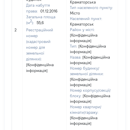
Краматорська
Дата набуття
Тип населеного пункту:
396
права:
01.12.2016
Місто
Тип
Загальна площа
Населений пункт:
варт
2
(м
):
55,6
Краматорськ
обʼє
Район у місті:
2
Реєстраційний
варт
[Конфіденційна
номер
дату
інформація]
(кадастровий
набу
Тип:
[Конфіденційна
номер для
пра
інформація]
земельної
Назва:
[Конфіденційна
ділянки):
інформація]
[Конфіденційна
Номер будинку/
інформація]
земельної ділянки:
[Конфіденційна
інформація]
Номер корпусу/секції/
блоку:
[Конфіденційна
інформація]
Номер квартири/
кімнати/гаражу:
[Конфіденційна
інформація]