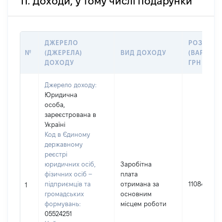
11. Доходи, у тому числі подарунки
ДЖЕРЕЛО
РОЗМІР
№
(ДЖЕРЕЛА)
ВИД ДОХОДУ
(ВАРТІСТЬ
ДОХОДУ
ГРН
Джерело доходу:
Юридична
особа,
зареєстрована в
Україні
Код в Єдиному
державному
реєстрі
юридичних осіб,
Заробітна
фізичних осіб –
плата
підприємців та
отримана за
1108438
1
громадських
основним
формувань:
місцем роботи
05524251