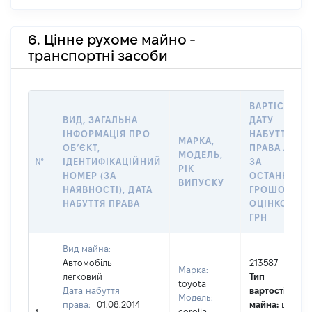
6. Цінне рухоме майно -
транспортні засоби
ВАРТІСТЬ Н
ВИД, ЗАГАЛЬНА
ДАТУ
ІНФОРМАЦІЯ ПРО
НАБУТТЯ
МАРКА,
ОБʼЄКТ,
ПРАВА АБО
МОДЕЛЬ,
№
ІДЕНТИФІКАЦІЙНИЙ
ЗА
РІК
НОМЕР (ЗА
ОСТАННЬО
ВИПУСКУ
НАЯВНОСТІ), ДАТА
ГРОШОВОЮ
НАБУТТЯ ПРАВА
ОЦІНКОЮ,
ГРН
Вид майна:
Автомобіль
213587
Марка:
легковий
Тип
toyota
Дата набуття
вартості
Модель:
права:
01.08.2014
майна:
це
corolla