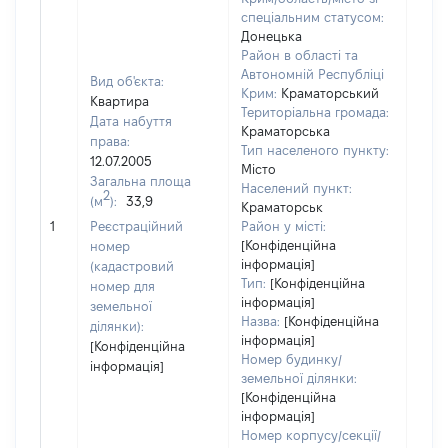
спеціальним статусом:
Донецька
Район в області та
Автономній Республіці
Вид об'єкта:
Крим:
Краматорський
Квартира
Територіальна громада:
Дата набуття
Краматорська
права:
Тип населеного пункту:
2872
12.07.2005
Місто
Тип
Загальна площа
Населений пункт:
варт
2
(м
):
33,9
Краматорськ
обʼє
1
Реєстраційний
Район у місті:
варт
[Конфіденційна
номер
дату
інформація]
(кадастровий
набу
Тип:
[Конфіденційна
номер для
пра
інформація]
земельної
Назва:
[Конфіденційна
ділянки):
інформація]
[Конфіденційна
Номер будинку/
інформація]
земельної ділянки:
[Конфіденційна
інформація]
Номер корпусу/секції/