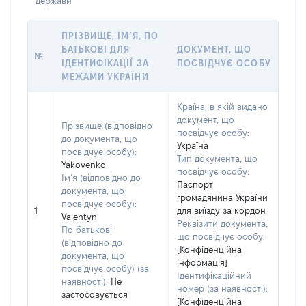
держави
ПРІЗВИЩЕ, ІМ’Я, ПО
БАТЬКОВІ ДЛЯ
ДОКУМЕНТ, ЩО
№
ІДЕНТИФІКАЦІЇ ЗА
ПОСВІДЧУЄ ОСОБУ
МЕЖАМИ УКРАЇНИ
Країна, в якій видано
документ, що
Прізвище (відповідно
посвідчує особу:
до документа, що
Україна
посвідчує особу):
Тип документа, що
Yakovenko
посвідчує особу:
Ім’я (відповідно до
Паспорт
документа, що
громадянина України
посвідчує особу):
1
для виїзду за кордон
Valentyn
Реквізити документа,
По батькові
що посвідчує особу:
(відповідно до
[Конфіденційна
документа, що
інформація]
посвідчує особу) (за
Ідентифікаційний
наявності):
Не
номер (за наявності):
застосовується
[Конфіденційна