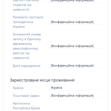
картки платника
податків (за
наявності):
Реквізити паспорта
[Конфіденційна інформація]
громадянина
України:
Унікальний номер
запису в Єдиному
державному
[Конфіденційна інформація]
демографічному
реєстрі (за
наявності):
[Конфіденційна інформація]
Дата народження:
Зареєстроване місце проживання
Україна
Країна:
[Конфіденційна інформація]
Поштовий індекс:
Автономна
Республіка Крим/