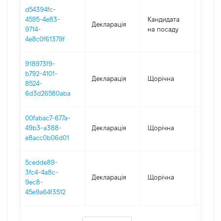
d54394fc-
4595-4e83-
Кандидата
Декларація
2018
9714-
на посаду
4e8c0f61379f
918973f9-
b792-4101-
Декларація
Щорічна
2018
8524-
6d3d26580aba
00fabac7-677a-
49b3-a388-
Декларація
Щорічна
2017
e8acc0b06d01
5cedde89-
3fc4-4a8c-
Декларація
Щорічна
2016
9ec8-
45e9a64f3512