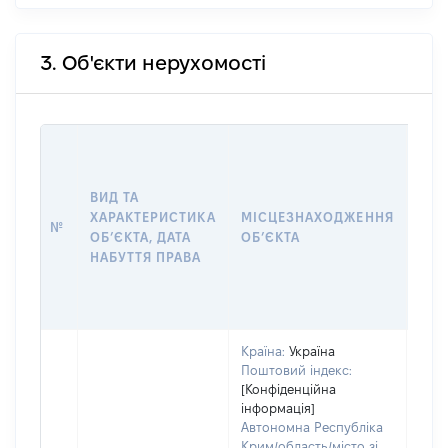
3. Об'єкти нерухомості
ВАР
ДАТ
НАБ
ВИД ТА
ПРА
ХАРАКТЕРИСТИКА
МІСЦЕЗНАХОДЖЕННЯ
№
ЗА
ОБʼЄКТА, ДАТА
ОБʼЄКТА
ОС
НАБУТТЯ ПРАВА
ГР
ОЦІ
ГРН
Країна:
Україна
Поштовий індекс:
[Конфіденційна
інформація]
Автономна Республіка
Крим/область/місто зі