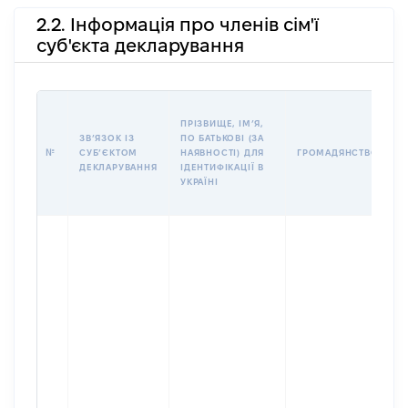
2.2. Інформація про членів сім'ї
суб'єкта декларування
П
ПРІЗВИЩЕ, ІМʼЯ,
Б
ЗВʼЯЗОК ІЗ
ПО БАТЬКОВІ (ЗА
І
№
СУБʼЄКТОМ
НАЯВНОСТІ) ДЛЯ
ГРОМАДЯНСТВО
М
ДЕКЛАРУВАННЯ
ІДЕНТИФІКАЦІЇ В
УКРАЇНІ