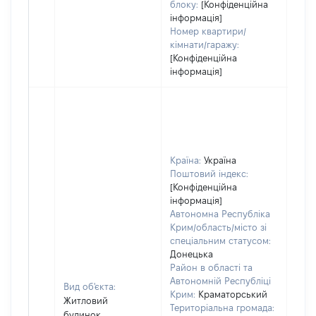
блоку:
[Конфіденційна
інформація]
Номер квартири/
кімнати/гаражу:
[Конфіденційна
інформація]
Країна:
Україна
Поштовий індекс:
[Конфіденційна
інформація]
Автономна Республіка
Крим/область/місто зі
спеціальним статусом:
Донецька
Район в області та
Автономній Республіці
Вид об'єкта:
Крим:
Краматорський
Житловий
Територіальна громада:
будинок