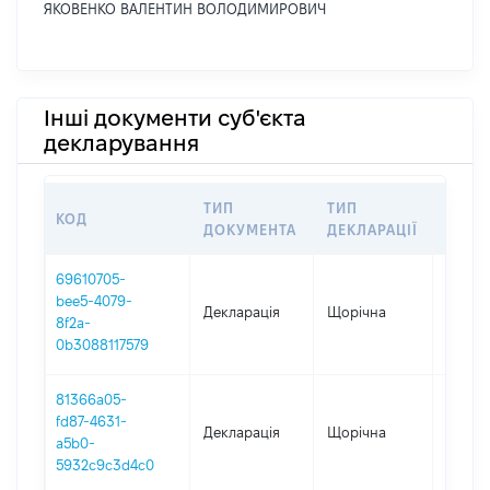
ЯКОВЕНКО ВАЛЕНТИН ВОЛОДИМИРОВИЧ
Інші документи суб'єкта
декларування
ТИП
ТИП
КОД
ПЕРІ
ДОКУМЕНТА
ДЕКЛАРАЦІЇ
69610705-
bee5-4079-
Декларація
Щорічна
2025
8f2a-
0b3088117579
81366a05-
fd87-4631-
Декларація
Щорічна
2024
a5b0-
5932c9c3d4c0